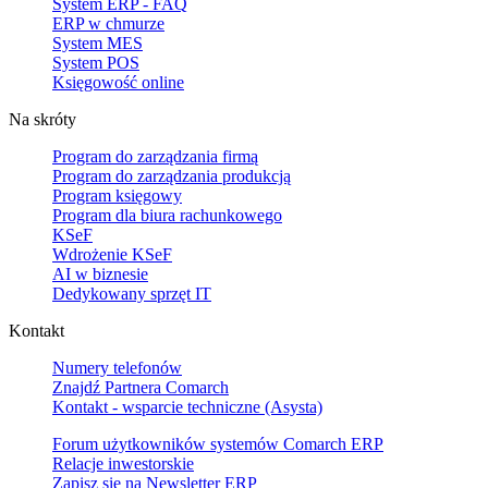
System ERP - FAQ
ERP w chmurze
System MES
System POS
Księgowość online
Na skróty
Program do zarządzania firmą
Program do zarządzania produkcją
Program księgowy
Program dla biura rachunkowego
KSeF
Wdrożenie KSeF
AI w biznesie
Dedykowany sprzęt IT
Kontakt
Numery telefonów
Znajdź Partnera Comarch
Kontakt - wsparcie techniczne (Asysta)
Forum użytkowników systemów Comarch ERP
Relacje inwestorskie
Zapisz się na Newsletter ERP