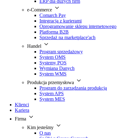
ERP dla dużych firm
e-Commerce
Comarch Pay
Integracja z kurierami
Oprogramowanie sklepu internetowego
Platforma B2B
Sprzedaż na marketplace'ach
Handel
Program sprzedażowy
System OMS
Systemy POS
Wymiana Danych
System WMS
Produkcja przemysłowa
Program do zarządzania produkcją
System APS
System MES
Klienci
Kariera
Firma
Kim jesteśmy
O nas