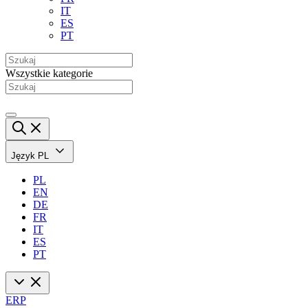
IT
ES
PT
Wszystkie kategorie
Język
PL
PL
EN
DE
FR
IT
ES
PT
ERP