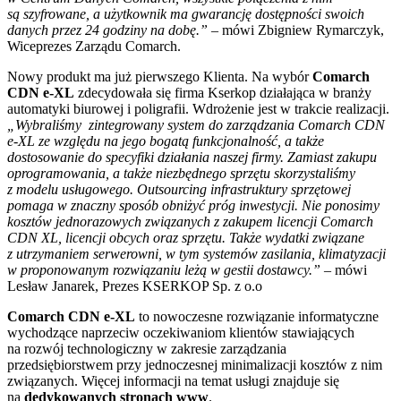
są szyfrowane, a użytkownik ma gwarancję dostępności swoich
danych przez 24 godziny na dobę.”
– mówi Zbigniew Rymarczyk,
Wiceprezes Zarządu Comarch.
Nowy produkt ma już pierwszego Klienta. Na wybór
Comarch
CDN e-XL
zdecydowała się firma Kserkop działająca w branży
automatyki biurowej i poligrafii. Wdrożenie jest w trakcie realizacji.
„Wybraliśmy zintegrowany system do zarządzania Comarch CDN
e-XL ze względu na jego bogatą funkcjonalność, a także
dostosowanie do specyfiki działania naszej firmy. Zamiast zakupu
oprogramowania, a także niezbędnego sprzętu skorzystaliśmy
z modelu usługowego. Outsourcing infrastruktury sprzętowej
pomaga w znaczny sposób obniżyć próg inwestycji. Nie ponosimy
kosztów jednorazowych związanych z zakupem licencji Comarch
CDN XL, licencji obcych oraz sprzętu. Także wydatki związane
z utrzymaniem serwerowni, w tym systemów zasilania, klimatyzacji
w proponowanym rozwiązaniu leżą w gestii dostawcy.”
– mówi
Lesław Janarek, Prezes KSERKOP Sp. z o.o
Comarch CDN e-XL
to nowoczesne rozwiązanie informatyczne
wychodzące naprzeciw oczekiwaniom klientów stawiających
na rozwój technologiczny w zakresie zarządzania
przedsiębiorstwem przy jednoczesnej minimalizacji kosztów z nim
związanych. Więcej informacji na temat usługi znajduje się
na
dedykowanych stronach www
.