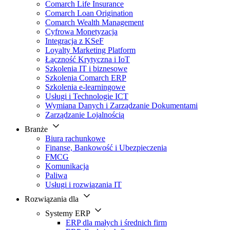
Comarch Life Insurance
Comarch Loan Origination
Comarch Wealth Management
Cyfrowa Monetyzacja
Integracja z KSeF
Loyalty Marketing Platform
Łączność Krytyczna i IoT
Szkolenia IT i biznesowe
Szkolenia Comarch ERP
Szkolenia e-learningowe
Usługi i Technologie ICT
Wymiana Danych i Zarządzanie Dokumentami
Zarządzanie Lojalnością
Branże
Biura rachunkowe
Finanse, Bankowość i Ubezpieczenia
FMCG
Komunikacja
Paliwa
Usługi i rozwiązania IT
Rozwiązania dla
Systemy ERP
ERP dla małych i średnich firm