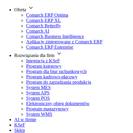
Oferta
Comarch ERP Optima
Comarch ERP XL
Comarch Betterfly
Comarch AI
Comarch Business Intelligence
Aplikacje zintegrowane z Comarch ERP
Comarch ERP Enterprise
Rozwiązania dla firm
Integracja z KSeF
Program księgowy
Program dla biur rachunkowych
Program kadrowo-płacowy
Program do zarządzania produkcją
System MES
System APS
System POS
Elektroniczny obieg dokumentów
Program magazynowy
System WMS
AI w firmie
KSeF
Sklep