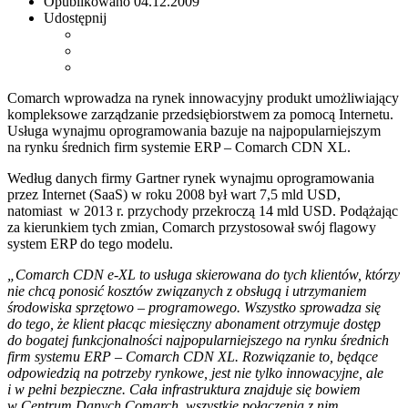
Opublikowano
04.12.2009
Udostępnij
Comarch wprowadza na rynek innowacyjny produkt umożliwiający
kompleksowe zarządzanie przedsiębiorstwem za pomocą Internetu.
Usługa wynajmu oprogramowania bazuje na najpopularniejszym
na rynku średnich firm systemie ERP – Comarch CDN XL.
Według danych firmy Gartner rynek wynajmu oprogramowania
przez Internet (SaaS) w roku 2008 był wart 7,5 mld USD,
natomiast w 2013 r. przychody przekroczą 14 mld USD. Podążając
za kierunkiem tych zmian, Comarch przystosował swój flagowy
system ERP do tego modelu.
„Comarch CDN e-XL to usługa skierowana do tych klientów, którzy
nie chcą ponosić kosztów związanych z obsługą i utrzymaniem
środowiska sprzętowo – programowego. Wszystko sprowadza się
do tego, że klient płacąc miesięczny abonament otrzymuje dostęp
do bogatej funkcjonalności najpopularniejszego na rynku średnich
firm systemu ERP – Comarch CDN XL. Rozwiązanie to, będące
odpowiedzią na potrzeby rynkowe, jest nie tylko innowacyjne, ale
i w pełni bezpieczne. Cała infrastruktura znajduje się bowiem
w Centrum Danych Comarch, wszystkie połączenia z nim