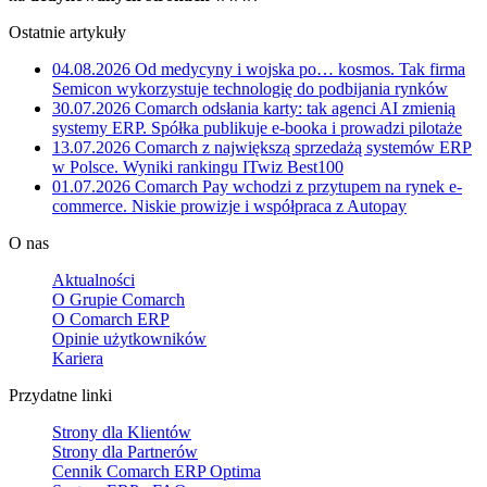
Ostatnie artykuły
04.08.2026
Od medycyny i wojska po… kosmos. Tak firma
Semicon wykorzystuje technologię do podbijania rynków
30.07.2026
Comarch odsłania karty: tak agenci AI zmienią
systemy ERP. Spółka publikuje e-booka i prowadzi pilotaże
13.07.2026
Comarch z największą sprzedażą systemów ERP
w Polsce. Wyniki rankingu ITwiz Best100
01.07.2026
Comarch Pay wchodzi z przytupem na rynek e-
commerce. Niskie prowizje i współpraca z Autopay
O nas
Aktualności
O Grupie Comarch
O Comarch ERP
Opinie użytkowników
Kariera
Przydatne linki
Strony dla Klientów
Strony dla Partnerów
Cennik Comarch ERP Optima