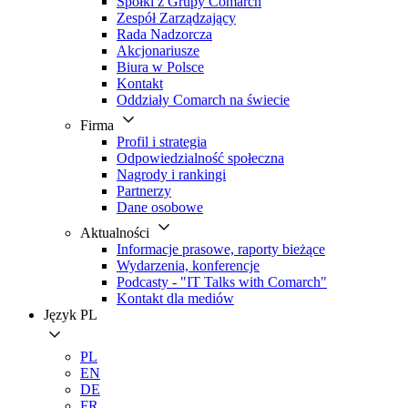
Spółki z Grupy Comarch
Zespół Zarządzający
Rada Nadzorcza
Akcjonariusze
Biura w Polsce
Kontakt
Oddziały Comarch na świecie
Firma
Profil i strategia
Odpowiedzialność społeczna
Nagrody i rankingi
Partnerzy
Dane osobowe
Aktualności
Informacje prasowe, raporty bieżące
Wydarzenia, konferencje
Podcasty - "IT Talks with Comarch"
Kontakt dla mediów
Język
PL
PL
EN
DE
FR