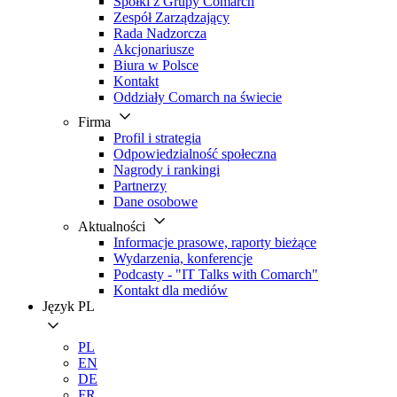
Spółki z Grupy Comarch
Zespół Zarządzający
Rada Nadzorcza
Akcjonariusze
Biura w Polsce
Kontakt
Oddziały Comarch na świecie
Firma
Profil i strategia
Odpowiedzialność społeczna
Nagrody i rankingi
Partnerzy
Dane osobowe
Aktualności
Informacje prasowe, raporty bieżące
Wydarzenia, konferencje
Podcasty - "IT Talks with Comarch"
Kontakt dla mediów
Język
PL
PL
EN
DE
FR