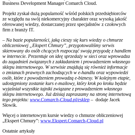
Business Development Manager Comarch Cloud.
Projekt zyskał dużą popularność wśród polskich przedsiębiorców
ze względu na swój niekomercyjny charakter oraz wysoką jakość
oferowanej wiedzy, dostarczanej przez specjalistów z czołowych
firm z branży IT.
– Na bazie popularności, jaką cieszy się kurs wiedzy o chmurze
obliczeniowej „Ekspert Chmury”, przygotowaliśmy serwis
skierowany do osób chcących rozpocząć swoją przygodę z handlem
w internecie. Prezentuje on ideę sprzedaży w sieci oraz wprowadza
do zagadnień związanych z zakładaniem i prowadzeniem własnego
sklepu internetowego. W serwisie znajdują się również informacje
o zmianach prawnych zachodzących w e-handlu oraz wypowiedzi
osób, które z powodzeniem prowadzą e-biznesy. W kolejnym etapie,
udostępniony zostanie kurs e-mailowy, który krok po kroku będzie
wyjaśniał wszystkie tajniki związane z prowadzeniem własnego
sklepu internetowego. Już dzisiaj zapraszamy na stronę internetową
tego projektu:
www.Comarch-Cloud.pl/esklep
–
dodaje Jacek
Słowik.
Więcej o internetowym kursie wiedzy o chmurze obliczeniowej
„Ekspert Chmury”:
www.Ekspert.Comarch-Cloud.pl
Ostatnie artykuły