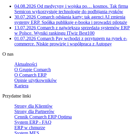
04.08.2026
Od medycyny i wojska po… kosmos. Tak firma
Semicon wykorzystuje technologię do podbijania rynków
30.07.2026
Comarch odsłania karty: tak agenci AI zmienią
systemy ERP. Spółka publikuje e-booka i prowadzi pilotaże
13.07.2026
Comarch z największą sprzedażą systemów ERP
w Polsce. Wyniki rankingu ITwiz Best100
01.07.2026
Comarch Pay wchodzi z przytupem na rynek e-
commerce. Niskie prowizje i współpraca z Autopay
O nas
Aktualności
O Grupie Comarch
O Comarch ERP
Opinie użytkowników
Kariera
Przydatne linki
Strony dla Klientów
Strony dla Partnerów
Cennik Comarch ERP Optima
System ERP - FAQ
ERP w chmurze
System MES