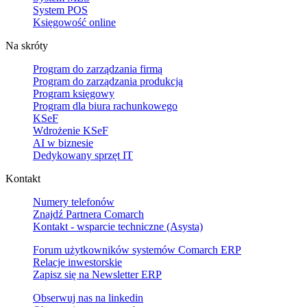
System POS
Księgowość online
Na skróty
Program do zarządzania firmą
Program do zarządzania produkcją
Program księgowy
Program dla biura rachunkowego
KSeF
Wdrożenie KSeF
AI w biznesie
Dedykowany sprzęt IT
Kontakt
Numery telefonów
Znajdź Partnera Comarch
Kontakt - wsparcie techniczne (Asysta)
Forum użytkowników systemów Comarch ERP
Relacje inwestorskie
Zapisz się na Newsletter ERP
Obserwuj nas na
linkedin