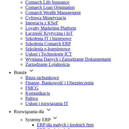
Comarch Life Insurance
Comarch Loan Origination
Comarch Wealth Management
Cyfrowa Monetyzacja
Integracja z KSeF
Loyalty Marketing Platform
Łączność Krytyczna i IoT
Szkolenia IT i biznesowe
Szkolenia Comarch ERP
Szkolenia e-learningowe
Usługi i Technologie ICT
Wymiana Danych i Zarządzanie Dokumentami
Zarządzanie Lojalnością
Branże
Biura rachunkowe
Finanse, Bankowość i Ubezpieczenia
FMCG
Komunikacja
Paliwa
Usługi i rozwiązania IT
Rozwiązania dla
Systemy ERP
ERP dla małych i średnich firm