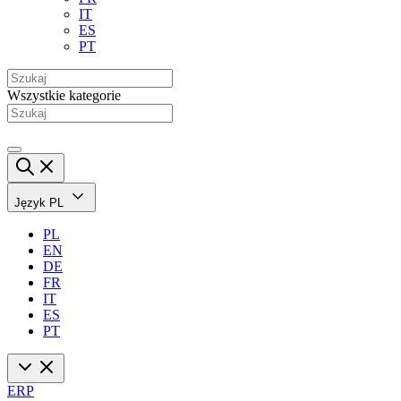
IT
ES
PT
Wszystkie kategorie
Język
PL
PL
EN
DE
FR
IT
ES
PT
ERP