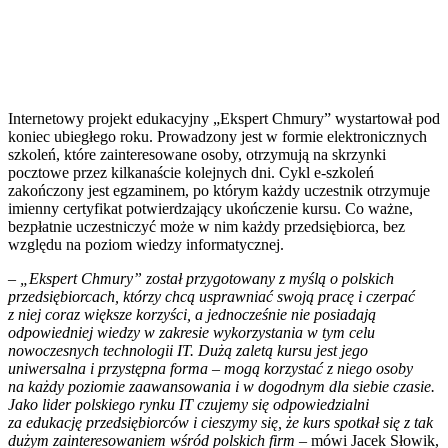
Internetowy projekt edukacyjny „Ekspert Chmury” wystartował pod
koniec ubiegłego roku. Prowadzony jest w formie elektronicznych
szkoleń, które zainteresowane osoby, otrzymują na skrzynki
pocztowe przez kilkanaście kolejnych dni. Cykl e-szkoleń
zakończony jest egzaminem, po którym każdy uczestnik otrzymuje
imienny certyfikat potwierdzający ukończenie kursu. Co ważne,
bezpłatnie uczestniczyć może w nim każdy przedsiębiorca, bez
względu na poziom wiedzy informatycznej.
– „Ekspert Chmury” został przygotowany z myślą o polskich
przedsiębiorcach, którzy chcą usprawniać swoją pracę i czerpać
z niej coraz większe korzyści, a jednocześnie nie posiadają
odpowiedniej wiedzy w zakresie wykorzystania w tym celu
nowoczesnych technologii IT. Dużą zaletą kursu jest jego
uniwersalna i przystępna forma – mogą korzystać z niego osoby
na każdy poziomie zaawansowania i w dogodnym dla siebie czasie.
Jako lider polskiego rynku IT czujemy się odpowiedzialni
za edukację przedsiębiorców i cieszymy się, że kurs spotkał się z tak
dużym zainteresowaniem wśród polskich firm
– mówi Jacek Słowik,