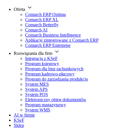
Oferta
Comarch ERP Optima
Comarch ERP XL
Comarch Betterfly
Comarch AI
Comarch Business Intelligence
Aplikacje zintegrowane z Comarch ERP
Comarch ERP Enterprise
Rozwiązania dla firm
Integracja z KSeF
Program księgowy
Program dla biur rachunkowych
Program kadrowo-płacowy
Program do zarządzania produkcją
System MES
System APS
System POS
Elektroniczny obieg dokumentów
Program magazynowy
System WMS
AI w firmie
KSeF
Sklep