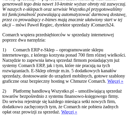
generowali tego dnia nawet 10-krotnie wyższe obroty niż zazwyczaj.
W naszych e-sklepach oraz serwisie Wszystko.pl przygotowaliśmy
też funkcjonalność pozwalającą automatyzować darmową dostawę,
przez co prowadzący e-biznes mają znacznie ułatwiony start w tej
akcji
– mówi Paweł Regiec, dyrektor sprzedaży iComarch24.
Comarch wspiera przedsiębiorców w sprzedaży internetowej
poprzez dwa narzędzia:
1) Comarch ERP e-Sklep – oprogramowanie sklepu
internetowego, z którego korzysta ponad 700 firm różnej wielkości.
Narzędzie to zapewnia łatwą sprzedaż firmom posiadającym już
systemy Comarch ERP, jak i tym, które nie pracują na tych
rozwiązaniach. E-Sklep oferuje m.in. 5 dodatkowych kanałów
sprzedaży, dostosowanie do urządzeń mobilnych, gotowe szablony
graficzne oraz bezpieczny hosting w Chmurze Comarch.
Więcej »
2) Platformę handlową Wszystko.pl – umożliwiającą sprzedaż
towarów bezpośrednio z systemu finansowo-księgowego firmy.
Do serwisu rejestruje się każdego miesiąca setki nowych firm,
dodatkowo zachęconych tym, że Comarch nie pobiera żadnych
opłat oraz prowizji za sprzedaż.
Więcej »