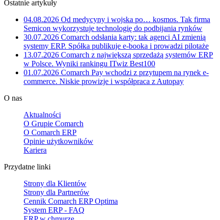
Ostatnie artykuły
04.08.2026
Od medycyny i wojska po… kosmos. Tak firma
Semicon wykorzystuje technologię do podbijania rynków
30.07.2026
Comarch odsłania karty: tak agenci AI zmienią
systemy ERP. Spółka publikuje e-booka i prowadzi pilotaże
13.07.2026
Comarch z największą sprzedażą systemów ERP
w Polsce. Wyniki rankingu ITwiz Best100
01.07.2026
Comarch Pay wchodzi z przytupem na rynek e-
commerce. Niskie prowizje i współpraca z Autopay
O nas
Aktualności
O Grupie Comarch
O Comarch ERP
Opinie użytkowników
Kariera
Przydatne linki
Strony dla Klientów
Strony dla Partnerów
Cennik Comarch ERP Optima
System ERP - FAQ
ERP w chmurze