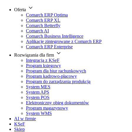
Oferta
Comarch ERP Optima
Comarch ERP XL
Comarch Betterfly
Comarch AI
Comarch Business Intelligence
Aplikacje zintegrowane z Comarch ERP
Comarch ERP Enterprise
Rozwiązania dla firm
Integracja z KSeF
Program księgowy
Program dla biur rachunkowych
Program kadrowo-płacowy
Program do zarządzania produkcją
System MES
System APS
System POS
Elektroniczny obieg dokumentów
Program magazynowy
System WMS
AI w firmie
KSeF
Sklep