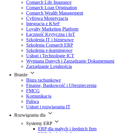
Comarch Life Insurance
Comarch Loan Origination
Comarch Wealth Management
Cyfrowa Monetyzacja
Integracja z KSeF
Loyalty Marketing Platform
Łączność Krytyczna i IoT
Szkolenia IT i biznesowe
Szkolenia Comarch ERP
Szkolenia e-learningowe
Usługi i Technologie ICT
Wymiana Danych i Zarządzanie Dokumentami
Zarządzanie Lojalnością
Branże
Biura rachunkowe
Finanse, Bankowość i Ubezpieczenia
FMCG
Komunikacja
Paliwa
Usługi i rozwiązania IT
Rozwiązania dla
Systemy ERP
ERP dla małych i średnich firm