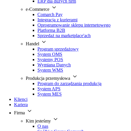
ERP dla dużych firm
e-Commerce
Comarch Pay
Integracja z kurierami
Oprogramowanie sklepu internetowego
Platforma B2B
Sprzedaż na marketplace'ach
Handel
Program sprzedażowy
System OMS
Systemy POS
Wymiana Danych
System WMS
Produkcja przemysłowa
Program do zarządzania produkcją
System APS
System MES
Klienci
Kariera
Firma
Kim jesteśmy
O nas