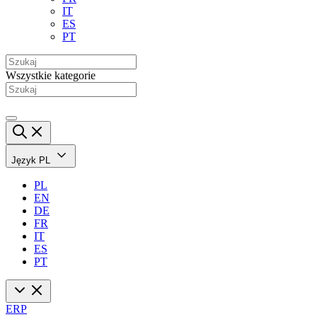
IT
ES
PT
Wszystkie kategorie
Język
PL
PL
EN
DE
FR
IT
ES
PT
ERP