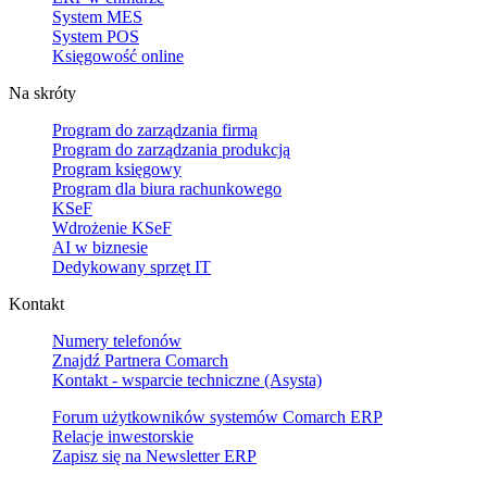
System MES
System POS
Księgowość online
Na skróty
Program do zarządzania firmą
Program do zarządzania produkcją
Program księgowy
Program dla biura rachunkowego
KSeF
Wdrożenie KSeF
AI w biznesie
Dedykowany sprzęt IT
Kontakt
Numery telefonów
Znajdź Partnera Comarch
Kontakt - wsparcie techniczne (Asysta)
Forum użytkowników systemów Comarch ERP
Relacje inwestorskie
Zapisz się na Newsletter ERP