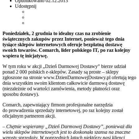
Opublikowano
02.12.2013
Udostępnij
Poniedziałek, 2 grudnia to idealny czas na zrobienie
świątecznych zakupów przez Internet, ponieważ tego dnia
tysiące sklepów internetowych oferuje bezpłatną dostawę
swoich towarów. Comarch, lider polskiego IT, po raz kolejny
wspiera tę inicjatywę.
W tym roku w akcji „Dzień Darmowej Dostawy” bierze udział
ponad 2 000 polskich e-sklepów. Zasady są proste – sklepy
zgłoszone na stronie www.DzienDarmowejDostawy.pl ofertują tego
dnia wszystkim swoim klientom całkowicie darmową dostawę
(niezależnie od wartości zamówienia, metody płatności oraz
sposobu dostawy).
Comarch, zapewniający firmom profesjonalne narzędzia
do prowadzenia sprzedaży internetowej, po raz kolejny został
oficjalnym partnerem akcji.
–
Chętnie wspieramy „Dzień Darmowej Dostawy”, ponieważ dla
wielu sklepów internetowych jest to doskonała szansa na znaczne
wzrosty sprzedaży. W poprzednich latach niektórzy nasi klienci