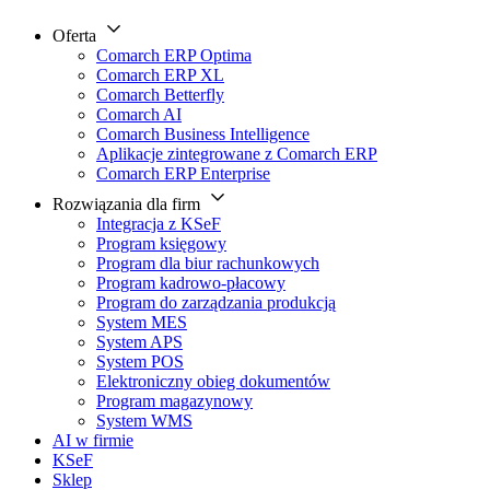
Oferta
Comarch ERP Optima
Comarch ERP XL
Comarch Betterfly
Comarch AI
Comarch Business Intelligence
Aplikacje zintegrowane z Comarch ERP
Comarch ERP Enterprise
Rozwiązania dla firm
Integracja z KSeF
Program księgowy
Program dla biur rachunkowych
Program kadrowo-płacowy
Program do zarządzania produkcją
System MES
System APS
System POS
Elektroniczny obieg dokumentów
Program magazynowy
System WMS
AI w firmie
KSeF
Sklep