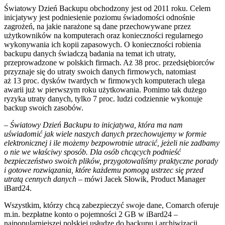
Światowy Dzień Backupu obchodzony jest od 2011 roku. Celem
inicjatywy jest podniesienie poziomu świadomości odnośnie
zagrożeń, na jakie narażone są dane przechowywane przez
użytkowników na komputerach oraz konieczności regularnego
wykonywania ich kopii zapasowych. O konieczności robienia
backupu danych świadczą badania na temat ich utraty,
przeprowadzone w polskich firmach. Aż 38 proc. przedsiębiorców
przyznaje się do utraty swoich danych firmowych, natomiast
aż 13 proc. dysków twardych w firmowych komputerach ulega
awarii już w pierwszym roku użytkowania. Pomimo tak dużego
ryzyka utraty danych, tylko 7 proc. ludzi codziennie wykonuje
backup swoich zasobów.
–
Światowy Dzień Backupu to inicjatywa, która ma nam
uświadomić jak wiele naszych danych przechowujemy w formie
elektronicznej i ile możemy bezpowrotnie utracić, jeżeli nie zadbamy
o nie we właściwy sposób. Dla osób chcących podnieść
bezpieczeństwo swoich plików, przygotowaliśmy praktyczne porady
i gotowe rozwiązania, które każdemu pomogą ustrzec się przed
utratą cennych danych –
mówi Jacek Słowik, Product Manager
iBard24.
Wszystkim, którzy chcą zabezpieczyć swoje dane, Comarch oferuje
m.in. bezpłatne konto o pojemności 2 GB w iBard24 –
najpopularniejszej polskiej usłudze do backupu i archiwizacji