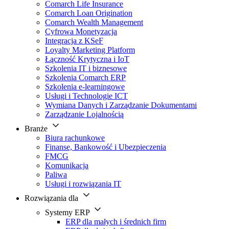
Comarch Life Insurance
Comarch Loan Origination
Comarch Wealth Management
Cyfrowa Monetyzacja
Integracja z KSeF
Loyalty Marketing Platform
Łączność Krytyczna i IoT
Szkolenia IT i biznesowe
Szkolenia Comarch ERP
Szkolenia e-learningowe
Usługi i Technologie ICT
Wymiana Danych i Zarządzanie Dokumentami
Zarządzanie Lojalnością
Branże
Biura rachunkowe
Finanse, Bankowość i Ubezpieczenia
FMCG
Komunikacja
Paliwa
Usługi i rozwiązania IT
Rozwiązania dla
Systemy ERP
ERP dla małych i średnich firm