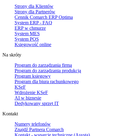
Strony dla Klientów
Strony dla Partnerów
Cennik Comarch ERP Optima
System ERP - FAQ
ERP w chmurze
System MES
System POS
Księgowość online
Na skróty
Program do zarządzania firmą
Program do zarządzania produkcją
Program księgowy
Program dla biura rachunkowego
KSeF
Wdrożenie KSeF
AI w biznesie
Dedykowany sprzęt IT
Kontakt
Numery telefonów
Znajdź Partnera Comarch
Kontakt - wsparcie techniczne (Asysta)