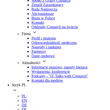
Spółki z Grupy Comarch
Zespół Zarządzający
Rada Nadzorcza
Akcjonariusze
Biura w Polsce
Kontakt
Oddziały Comarch na świecie
Firma
Profil i strategia
Odpowiedzialność społeczna
Nagrody i rankingi
Partnerzy
Dane osobowe
Aktualności
Informacje prasowe, raporty bieżące
Wydarzenia, konferencje
Podcasty - "IT Talks with Comarch"
Kontakt dla mediów
Język
PL
PL
EN
DE
FR