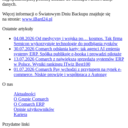
danych.
Więcej informacji o Światowym Dniu Backupu znajduje się
na stronie:
www.iBard24.pl
Ostatnie artykuły
04.08.2026
Od medycyny i wojska po… kosmos. Tak firma
Semicon wykorzystuje technologię do podbijania rynków
30.07.2026
Comarch odsłania karty: tak agenci AI zmienią
systemy ERP. Spółka publikuje e-booka i prowadzi pilotaże
13.07.2026
Comarch z największą sprzedażą systemów ERP
w Polsce. Wyniki rankingu ITwiz Best100
01.07.2026
Comarch Pay wchodzi z przytupem na rynek e-
commerce. Niskie prowizje i współpraca z Autopay
O nas
Aktualności
O Grupie Comarch
O Comarch ERP
Opinie użytkowników
Kariera
Przydatne linki