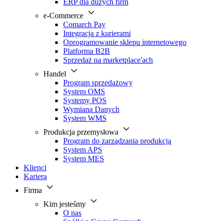
ERP dla dużych firm
e-Commerce
Comarch Pay
Integracja z kurierami
Oprogramowanie sklepu internetowego
Platforma B2B
Sprzedaż na marketplace'ach
Handel
Program sprzedażowy
System OMS
Systemy POS
Wymiana Danych
System WMS
Produkcja przemysłowa
Program do zarządzania produkcją
System APS
System MES
Klienci
Kariera
Firma
Kim jesteśmy
O nas