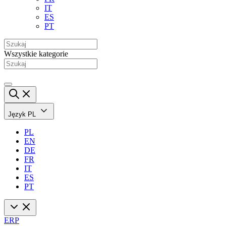
IT
ES
PT
Wszystkie kategorie
Język
PL
PL
EN
DE
FR
IT
ES
PT
ERP