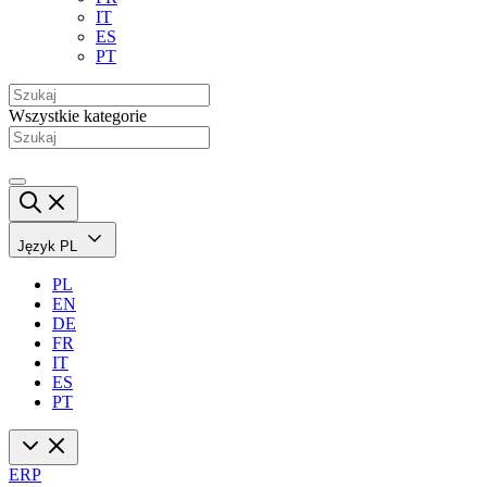
IT
ES
PT
Wszystkie kategorie
Język
PL
PL
EN
DE
FR
IT
ES
PT
ERP