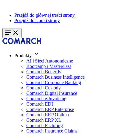
Przejdź do głównej treści strony
Przejdź do stopki strony
Produkty
AI i Sieci Autonomiczne
Bootcamp i Masterclass
Comarch Betterfly
Comarch Business Intelligence
Comarch Corporate Banking
Comarch Custody
Comarch Digital Insurance
Comarch e-Invoicing
Comarch EDI
Comarch ERP Enterprise
Comarch ERP Optima
Comarch ERP XL
Comarch Factoring
Comarch Insurance Claims