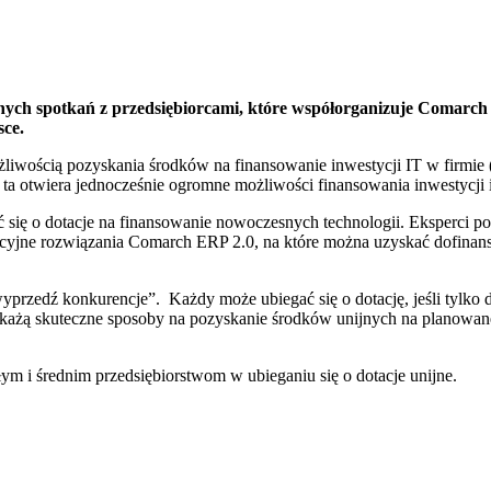
lnych spotkań z przedsiębiorcami, które współorganizuje Comarch 
sce.
liwością pozyskania środków na finansowanie inwestycji IT w firmie 
otwiera jednocześnie ogromne możliwości finansowania inwestycji inf
 się o dotacje na finansowanie nowoczesnych technologii. Eksperci p
acyjne rozwiązania Comarch ERP 2.0, na które można uzyskać dofinan
yprzedź konkurencje”. Każdy może ubiegać się o dotację, jeśli tylk
 wskażą skuteczne sposoby na pozyskanie środków unijnych na planowa
m i średnim przedsiębiorstwom w ubieganiu się o dotacje unijne.