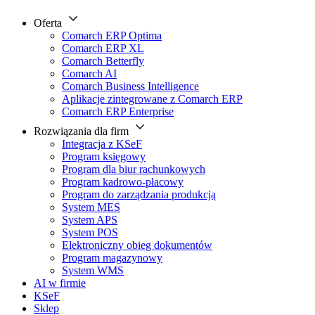
Oferta
Comarch ERP Optima
Comarch ERP XL
Comarch Betterfly
Comarch AI
Comarch Business Intelligence
Aplikacje zintegrowane z Comarch ERP
Comarch ERP Enterprise
Rozwiązania dla firm
Integracja z KSeF
Program księgowy
Program dla biur rachunkowych
Program kadrowo-płacowy
Program do zarządzania produkcją
System MES
System APS
System POS
Elektroniczny obieg dokumentów
Program magazynowy
System WMS
AI w firmie
KSeF
Sklep