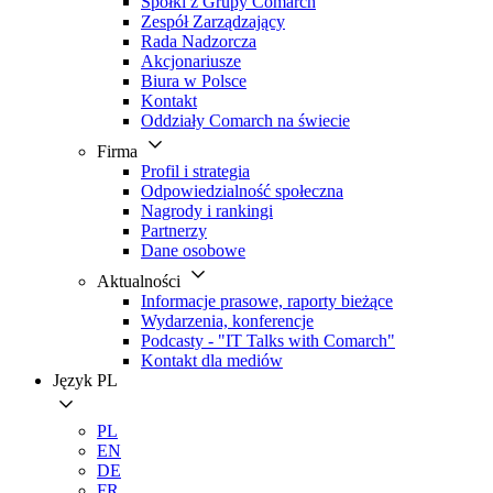
Spółki z Grupy Comarch
Zespół Zarządzający
Rada Nadzorcza
Akcjonariusze
Biura w Polsce
Kontakt
Oddziały Comarch na świecie
Firma
Profil i strategia
Odpowiedzialność społeczna
Nagrody i rankingi
Partnerzy
Dane osobowe
Aktualności
Informacje prasowe, raporty bieżące
Wydarzenia, konferencje
Podcasty - "IT Talks with Comarch"
Kontakt dla mediów
Język
PL
PL
EN
DE
FR