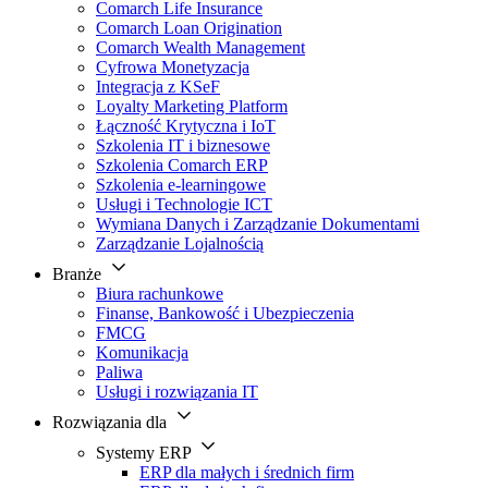
Comarch Life Insurance
Comarch Loan Origination
Comarch Wealth Management
Cyfrowa Monetyzacja
Integracja z KSeF
Loyalty Marketing Platform
Łączność Krytyczna i IoT
Szkolenia IT i biznesowe
Szkolenia Comarch ERP
Szkolenia e-learningowe
Usługi i Technologie ICT
Wymiana Danych i Zarządzanie Dokumentami
Zarządzanie Lojalnością
Branże
Biura rachunkowe
Finanse, Bankowość i Ubezpieczenia
FMCG
Komunikacja
Paliwa
Usługi i rozwiązania IT
Rozwiązania dla
Systemy ERP
ERP dla małych i średnich firm