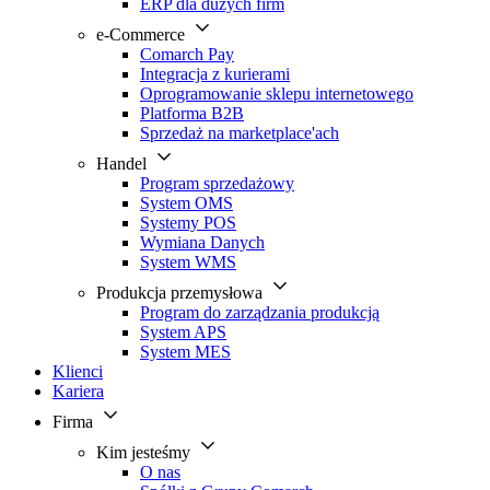
ERP dla dużych firm
e-Commerce
Comarch Pay
Integracja z kurierami
Oprogramowanie sklepu internetowego
Platforma B2B
Sprzedaż na marketplace'ach
Handel
Program sprzedażowy
System OMS
Systemy POS
Wymiana Danych
System WMS
Produkcja przemysłowa
Program do zarządzania produkcją
System APS
System MES
Klienci
Kariera
Firma
Kim jesteśmy
O nas