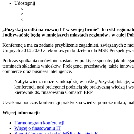
Udostępnij
„Pozyskaj środki na rozwój IT w swojej firmie” to cykl regiona
i odbywać się będą w mniejszych miastach regionów , w całej Pol
Konferencja ma za zadanie przybliżenie zagadnień, związanych z moż
Unijnych 2014-2020 z rekordowym budżetem dla MSP. Perspektywa ta 
Podczas spotkania omówione zostaną w praktyce sposoby jak ubiegać
terminach składania wniosków. Prelegenci przedstawią także innow
commerce oraz business intelligence.
Nabyta wiedza może zamknąć się w haśle „Pozyskaj dotację, w
konferencji nasi prelegenci podzielą się praktyczną wiedzą i
kierownik ds. finasowania Comarch ERP
Uzyskana podczas konferencji praktyczna wiedza pomoże mikro, mały
Więcej informacji:
Harmonogram konferencji
Więcej o finasowaniu IT
Raport Comarch z badań MŚP a dotacje UE