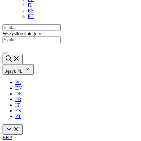
IT
ES
PT
Wszystkie kategorie
Język
PL
PL
EN
DE
FR
IT
ES
PT
ERP