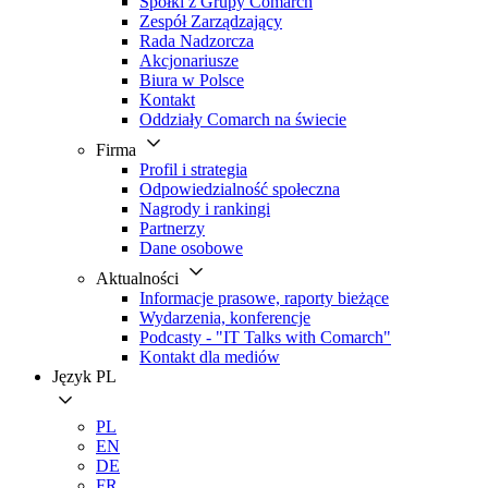
Spółki z Grupy Comarch
Zespół Zarządzający
Rada Nadzorcza
Akcjonariusze
Biura w Polsce
Kontakt
Oddziały Comarch na świecie
Firma
Profil i strategia
Odpowiedzialność społeczna
Nagrody i rankingi
Partnerzy
Dane osobowe
Aktualności
Informacje prasowe, raporty bieżące
Wydarzenia, konferencje
Podcasty - "IT Talks with Comarch"
Kontakt dla mediów
Język
PL
PL
EN
DE
FR