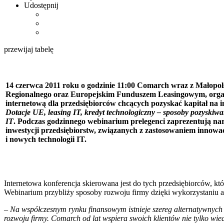
Udostępnij
przewijaj tabelę
14 czerwca 2011 roku o godzinie 11:00 Comarch wraz z Małopo
Regionalnego oraz Europejskim Funduszem Leasingowym, organ
internetową dla przedsiębiorców chcących pozyskać kapitał na i
Dotacje UE, leasing IT, kredyt technologiczny – sposoby pozyskiw
IT
. Podczas godzinnego webinarium prelegenci zaprezentują na
inwestycji przedsiębiorstw, związanych z zastosowaniem innow
i nowych technologii IT.
Internetowa konferencja skierowana jest do tych przedsiębiorców, 
Webinarium przybliży sposoby rozwoju firmy dzięki wykorzystaniu a
– Na współczesnym rynku finansowym istnieje szereg alternatywnych f
rozwoju firmy. Comarch od lat wspiera swoich klientów nie tylko wi