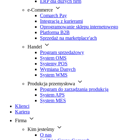
ERP dla dużych firm
e-Commerce
Comarch Pay
Integracja z kurierami
Oprogramowanie sklepu internetowego
Platforma B2B
Sprzedaż na marketplace'ach
Handel
Program sprzedażowy
System OMS
Systemy POS
Wymiana Danych
System WMS
Produkcja przemysłowa
Program do zarządzania produkcją
System APS
System MES
Klienci
Kariera
Firma
Kim jesteśmy
O nas