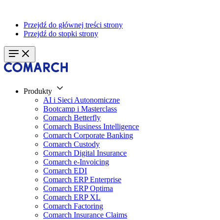
Przejdź do głównej treści strony
Przejdź do stopki strony
Produkty
AI i Sieci Autonomiczne
Bootcamp i Masterclass
Comarch Betterfly
Comarch Business Intelligence
Comarch Corporate Banking
Comarch Custody
Comarch Digital Insurance
Comarch e-Invoicing
Comarch EDI
Comarch ERP Enterprise
Comarch ERP Optima
Comarch ERP XL
Comarch Factoring
Comarch Insurance Claims