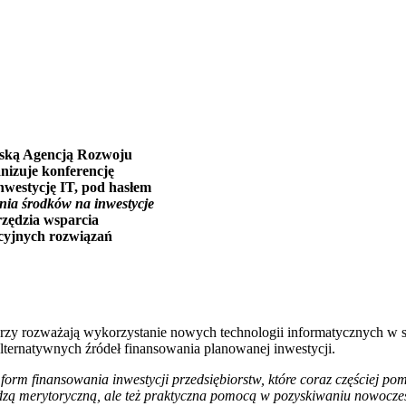
lską Agencją Rozwoju
izuje konferencję
nwestycję IT, pod hasłem
ania środków na inwestycje
rzędzia wsparcia
acyjnych rozwiązań
którzy rozważają wykorzystanie nowych technologii informatycznych 
lternatywnych źródeł finansowania planowanej inwestycji.
orm finansowania inwestycji przedsiębiorstw, które coraz częściej po
edzą merytoryczną, ale też praktyczna pomocą w pozyskiwaniu nowoczes