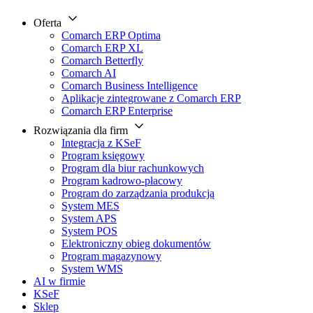
Oferta
Comarch ERP Optima
Comarch ERP XL
Comarch Betterfly
Comarch AI
Comarch Business Intelligence
Aplikacje zintegrowane z Comarch ERP
Comarch ERP Enterprise
Rozwiązania dla firm
Integracja z KSeF
Program księgowy
Program dla biur rachunkowych
Program kadrowo-płacowy
Program do zarządzania produkcją
System MES
System APS
System POS
Elektroniczny obieg dokumentów
Program magazynowy
System WMS
AI w firmie
KSeF
Sklep