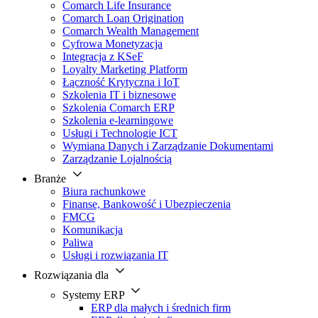
Comarch Life Insurance
Comarch Loan Origination
Comarch Wealth Management
Cyfrowa Monetyzacja
Integracja z KSeF
Loyalty Marketing Platform
Łączność Krytyczna i IoT
Szkolenia IT i biznesowe
Szkolenia Comarch ERP
Szkolenia e-learningowe
Usługi i Technologie ICT
Wymiana Danych i Zarządzanie Dokumentami
Zarządzanie Lojalnością
Branże
Biura rachunkowe
Finanse, Bankowość i Ubezpieczenia
FMCG
Komunikacja
Paliwa
Usługi i rozwiązania IT
Rozwiązania dla
Systemy ERP
ERP dla małych i średnich firm