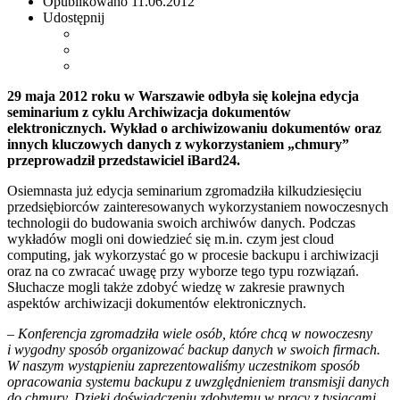
Opublikowano
11.06.2012
Udostępnij
29 maja 2012 roku w Warszawie odbyła się kolejna edycja
seminarium z cyklu Archiwizacja dokumentów
elektronicznych. Wykład o archiwizowaniu dokumentów oraz
innych kluczowych danych z wykorzystaniem „chmury”
przeprowadził przedstawiciel iBard24.
Osiemnasta już edycja seminarium zgromadziła kilkudziesięciu
przedsiębiorców zainteresowanych wykorzystaniem nowoczesnych
technologii do budowania swoich archiwów danych. Podczas
wykładów mogli oni dowiedzieć się m.in. czym jest cloud
computing, jak wykorzystać go w procesie backupu i archiwizacji
oraz na co zwracać uwagę przy wyborze tego typu rozwiązań.
Słuchacze mogli także zdobyć wiedzę w zakresie prawnych
aspektów archiwizacji dokumentów elektronicznych.
– Konferencja zgromadziła wiele osób, które chcą w nowoczesny
i wygodny sposób organizować backup danych w swoich firmach.
W naszym wystąpieniu zaprezentowaliśmy uczestnikom sposób
opracowania systemu backupu z uwzględnieniem transmisji danych
do chmury. Dzięki doświadczeniu zdobytemu w pracy z tysiącami