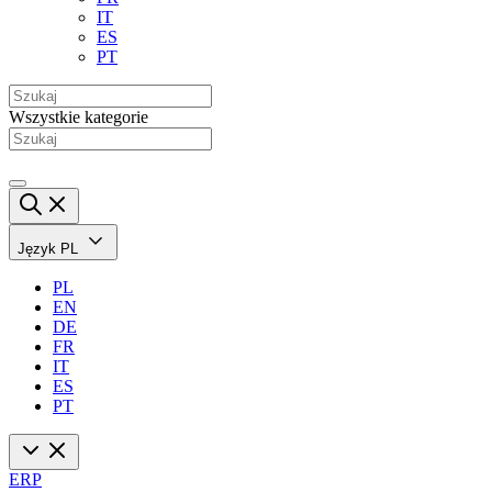
IT
ES
PT
Wszystkie kategorie
Język
PL
PL
EN
DE
FR
IT
ES
PT
ERP