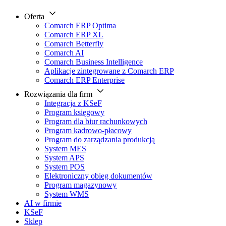
Oferta
Comarch ERP Optima
Comarch ERP XL
Comarch Betterfly
Comarch AI
Comarch Business Intelligence
Aplikacje zintegrowane z Comarch ERP
Comarch ERP Enterprise
Rozwiązania dla firm
Integracja z KSeF
Program księgowy
Program dla biur rachunkowych
Program kadrowo-płacowy
Program do zarządzania produkcją
System MES
System APS
System POS
Elektroniczny obieg dokumentów
Program magazynowy
System WMS
AI w firmie
KSeF
Sklep