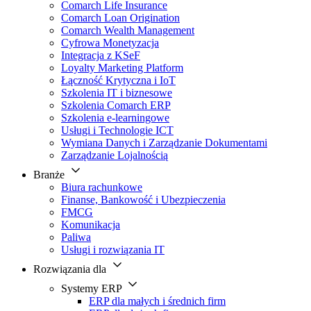
Comarch Life Insurance
Comarch Loan Origination
Comarch Wealth Management
Cyfrowa Monetyzacja
Integracja z KSeF
Loyalty Marketing Platform
Łączność Krytyczna i IoT
Szkolenia IT i biznesowe
Szkolenia Comarch ERP
Szkolenia e-learningowe
Usługi i Technologie ICT
Wymiana Danych i Zarządzanie Dokumentami
Zarządzanie Lojalnością
Branże
Biura rachunkowe
Finanse, Bankowość i Ubezpieczenia
FMCG
Komunikacja
Paliwa
Usługi i rozwiązania IT
Rozwiązania dla
Systemy ERP
ERP dla małych i średnich firm