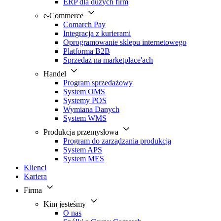
ERP dla dużych firm
e-Commerce
Comarch Pay
Integracja z kurierami
Oprogramowanie sklepu internetowego
Platforma B2B
Sprzedaż na marketplace'ach
Handel
Program sprzedażowy
System OMS
Systemy POS
Wymiana Danych
System WMS
Produkcja przemysłowa
Program do zarządzania produkcją
System APS
System MES
Klienci
Kariera
Firma
Kim jesteśmy
O nas