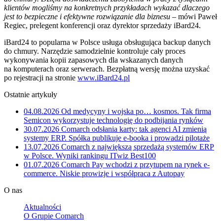
klientów mogliśmy na konkretnych przykładach wykazać dlaczego
jest to bezpieczne i efektywne rozwiązanie dla biznesu
– mówi Paweł
Regiec, prelegent konferencji oraz dyrektor sprzedaży iBard24.
iBard24 to popularna w Polsce usługa obsługująca backup danych
do chmury. Narzędzie samodzielnie kontroluje cały proces
wykonywania kopii zapasowych dla wskazanych danych
na komputerach oraz serwerach. Bezpłatną wersję można uzyskać
po rejestracji na stronie
www.iBard24.pl
Ostatnie artykuły
04.08.2026
Od medycyny i wojska po… kosmos. Tak firma
Semicon wykorzystuje technologię do podbijania rynków
30.07.2026
Comarch odsłania karty: tak agenci AI zmienią
systemy ERP. Spółka publikuje e-booka i prowadzi pilotaże
13.07.2026
Comarch z największą sprzedażą systemów ERP
w Polsce. Wyniki rankingu ITwiz Best100
01.07.2026
Comarch Pay wchodzi z przytupem na rynek e-
commerce. Niskie prowizje i współpraca z Autopay
O nas
Aktualności
O Grupie Comarch