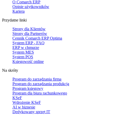
O Comarch ERP
Opinie użytkowników
Kariera
Przydatne linki
Strony dla Klientów
Strony dla Partnerów
Cennik Comarch ERP Optima
System ERP - FAQ
ERP w chmurze
System MES
System POS
Księgowość online
Na skróty
Program do zarządzania firmą
Program do zarządzania produkcją
Program księgowy
Program dla biura rachunkowego
KSeF
Wdrożenie KSeF
AI w biznesie
Dedykowany sprzęt IT