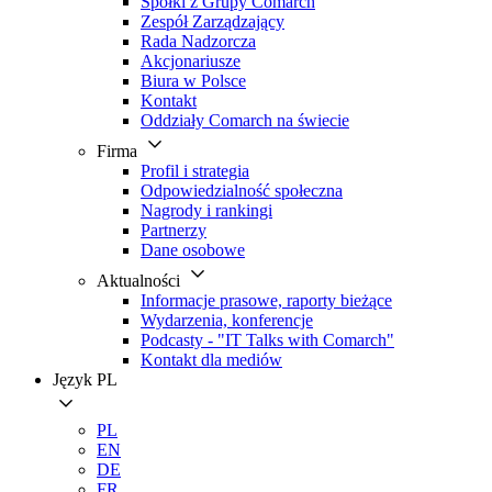
Spółki z Grupy Comarch
Zespół Zarządzający
Rada Nadzorcza
Akcjonariusze
Biura w Polsce
Kontakt
Oddziały Comarch na świecie
Firma
Profil i strategia
Odpowiedzialność społeczna
Nagrody i rankingi
Partnerzy
Dane osobowe
Aktualności
Informacje prasowe, raporty bieżące
Wydarzenia, konferencje
Podcasty - "IT Talks with Comarch"
Kontakt dla mediów
Język
PL
PL
EN
DE
FR