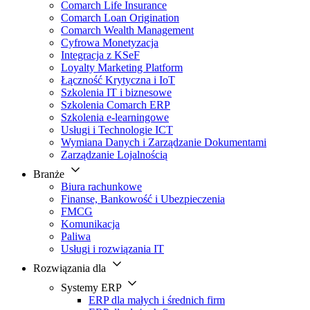
Comarch Life Insurance
Comarch Loan Origination
Comarch Wealth Management
Cyfrowa Monetyzacja
Integracja z KSeF
Loyalty Marketing Platform
Łączność Krytyczna i IoT
Szkolenia IT i biznesowe
Szkolenia Comarch ERP
Szkolenia e-learningowe
Usługi i Technologie ICT
Wymiana Danych i Zarządzanie Dokumentami
Zarządzanie Lojalnością
Branże
Biura rachunkowe
Finanse, Bankowość i Ubezpieczenia
FMCG
Komunikacja
Paliwa
Usługi i rozwiązania IT
Rozwiązania dla
Systemy ERP
ERP dla małych i średnich firm