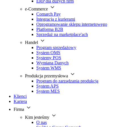
ERP dla dużych firm
e-Commerce
Comarch Pay
Integracja z kurierami
Oprogramowanie sklepu internetowego
Platforma B2B
Sprzedaż na marketplace'ach
Handel
Program sprzedażowy
System OMS
Systemy POS
Wymiana Danych
System WMS
Produkcja przemysłowa
Program do zarządzania produkcją
System APS
System MES
Klienci
Kariera
Firma
Kim jesteśmy
O nas