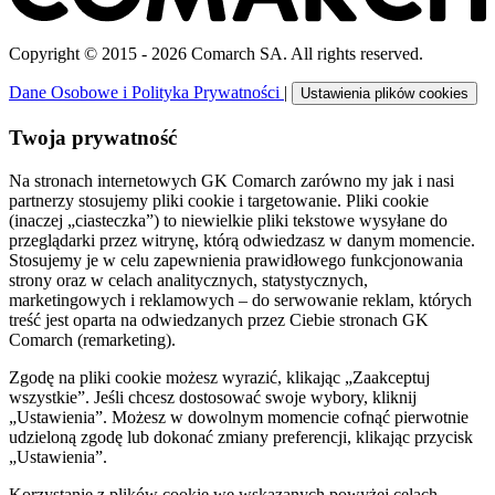
Copyright © 2015 - 2026 Comarch SA. All rights reserved.
Dane Osobowe i Polityka Prywatności
|
Ustawienia plików cookies
Twoja prywatność
Na stronach internetowych GK Comarch zarówno my jak i nasi
partnerzy stosujemy pliki cookie i targetowanie. Pliki cookie
(inaczej „ciasteczka”) to niewielkie pliki tekstowe wysyłane do
przeglądarki przez witrynę, którą odwiedzasz w danym momencie.
Stosujemy je w celu zapewnienia prawidłowego funkcjonowania
strony oraz w celach analitycznych, statystycznych,
marketingowych i reklamowych – do serwowanie reklam, których
treść jest oparta na odwiedzanych przez Ciebie stronach GK
Comarch (remarketing).
Zgodę na pliki cookie możesz wyrazić, klikając „Zaakceptuj
wszystkie”. Jeśli chcesz dostosować swoje wybory, kliknij
„Ustawienia”. Możesz w dowolnym momencie cofnąć pierwotnie
udzieloną zgodę lub dokonać zmiany preferencji, klikając przycisk
„Ustawienia”.
Korzystanie z plików cookie we wskazanych powyżej celach