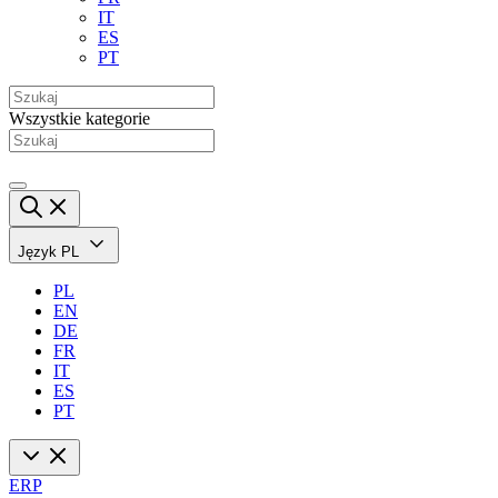
IT
ES
PT
Wszystkie kategorie
Język
PL
PL
EN
DE
FR
IT
ES
PT
ERP