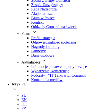
Spółki z Grupy Comarch
Zespół Zarządzający
Rada Nadzorcza
Akcjonariusze
Biura w Polsce
Kontakt
Oddziały Comarch na świecie
Firma
Profil i strategia
Odpowiedzialność społeczna
Nagrody i rankingi
Partnerzy
Dane osobowe
Aktualności
Informacje prasowe, raporty bieżące
Wydarzenia, konferencje
Podcasty - "IT Talks with Comarch"
Kontakt dla mediów
Język
PL
PL
EN
DE
FR