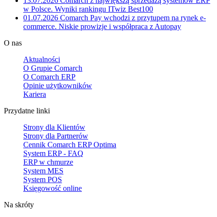
13.07.2026
Comarch z największą sprzedażą systemów ERP
w Polsce. Wyniki rankingu ITwiz Best100
01.07.2026
Comarch Pay wchodzi z przytupem na rynek e-
commerce. Niskie prowizje i współpraca z Autopay
O nas
Aktualności
O Grupie Comarch
O Comarch ERP
Opinie użytkowników
Kariera
Przydatne linki
Strony dla Klientów
Strony dla Partnerów
Cennik Comarch ERP Optima
System ERP - FAQ
ERP w chmurze
System MES
System POS
Księgowość online
Na skróty