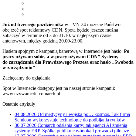
Już od trzeciego października
w TVN 24 możecie Państwo
obejrzeć spot reklamowy CDN. Spota będzie jeszcze można
zobaczyć w terminie od 3 do 31.10. w najlepszym czasie
antenowym, między godziną 20.00-23.00.
Hasłem spojnym z kampanią banerową w Internecie jest hasło:
Po
pracy używam sobie, a w pracy używam CDN” Systemy
do zarządzania dla Prawdzowego Prezesa oraz hasło „Swoboda
w zarządzaniu”
Zachęcamy do oglądania.
Spot w Internecie dostępny jest na naszej stronie kampanii:
www.uzywamcdn.comarch.pl
Ostatnie artykuły
04.08.2026
Od medycyny i wojska po… kosmos. Tak firma
Semicon wykorzystuje technologię do podbijania rynków
30.07.2026
Comarch odsłania karty: tak agenci AI zmienią
systemy ERP. Spółka publikuje e-booka i prowadzi pilotaże