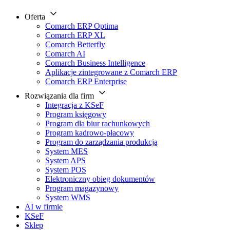
Oferta
Comarch ERP Optima
Comarch ERP XL
Comarch Betterfly
Comarch AI
Comarch Business Intelligence
Aplikacje zintegrowane z Comarch ERP
Comarch ERP Enterprise
Rozwiązania dla firm
Integracja z KSeF
Program księgowy
Program dla biur rachunkowych
Program kadrowo-płacowy
Program do zarządzania produkcją
System MES
System APS
System POS
Elektroniczny obieg dokumentów
Program magazynowy
System WMS
AI w firmie
KSeF
Sklep