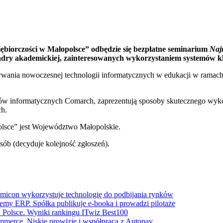
ębiorczości w Małopolsce” odbędzie się bezpłatne seminarium
Naj
kadry akademickiej, zainteresowanych wykorzystaniem systemów k
ywania nowoczesnej technologii informatycznych w edukacji w ramach 
mów informatycznych Comarch, zaprezentują sposoby skutecznego wyk
ch.
lsce” jest Województwo Małopolskie.
sób (decyduje kolejność zgłoszeń).
icon wykorzystuje technologię do podbijania rynków
temy ERP. Spółka publikuje e-booka i prowadzi pilotaże
Polsce. Wyniki rankingu ITwiz Best100
merce. Niskie prowizje i współpraca z Autopay