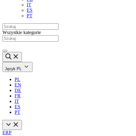
IT
ES
PT
Wszystkie kategorie
Język
PL
PL
EN
DE
FR
IT
ES
PT
ERP