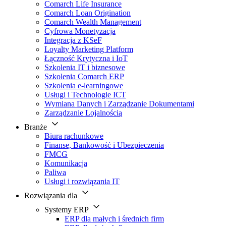
Comarch Life Insurance
Comarch Loan Origination
Comarch Wealth Management
Cyfrowa Monetyzacja
Integracja z KSeF
Loyalty Marketing Platform
Łączność Krytyczna i IoT
Szkolenia IT i biznesowe
Szkolenia Comarch ERP
Szkolenia e-learningowe
Usługi i Technologie ICT
Wymiana Danych i Zarządzanie Dokumentami
Zarządzanie Lojalnością
Branże
Biura rachunkowe
Finanse, Bankowość i Ubezpieczenia
FMCG
Komunikacja
Paliwa
Usługi i rozwiązania IT
Rozwiązania dla
Systemy ERP
ERP dla małych i średnich firm