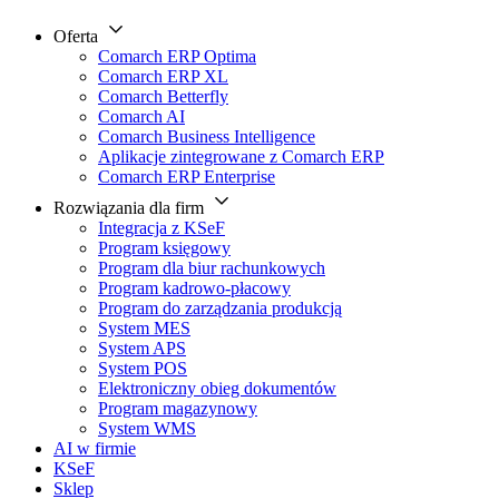
Oferta
Comarch ERP Optima
Comarch ERP XL
Comarch Betterfly
Comarch AI
Comarch Business Intelligence
Aplikacje zintegrowane z Comarch ERP
Comarch ERP Enterprise
Rozwiązania dla firm
Integracja z KSeF
Program księgowy
Program dla biur rachunkowych
Program kadrowo-płacowy
Program do zarządzania produkcją
System MES
System APS
System POS
Elektroniczny obieg dokumentów
Program magazynowy
System WMS
AI w firmie
KSeF
Sklep