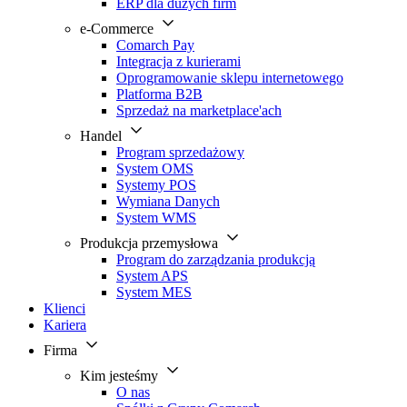
ERP dla dużych firm
e-Commerce
Comarch Pay
Integracja z kurierami
Oprogramowanie sklepu internetowego
Platforma B2B
Sprzedaż na marketplace'ach
Handel
Program sprzedażowy
System OMS
Systemy POS
Wymiana Danych
System WMS
Produkcja przemysłowa
Program do zarządzania produkcją
System APS
System MES
Klienci
Kariera
Firma
Kim jesteśmy
O nas