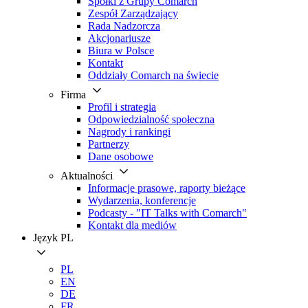
Spółki z Grupy Comarch
Zespół Zarządzający
Rada Nadzorcza
Akcjonariusze
Biura w Polsce
Kontakt
Oddziały Comarch na świecie
Firma
Profil i strategia
Odpowiedzialność społeczna
Nagrody i rankingi
Partnerzy
Dane osobowe
Aktualności
Informacje prasowe, raporty bieżące
Wydarzenia, konferencje
Podcasty - "IT Talks with Comarch"
Kontakt dla mediów
Język
PL
PL
EN
DE
FR