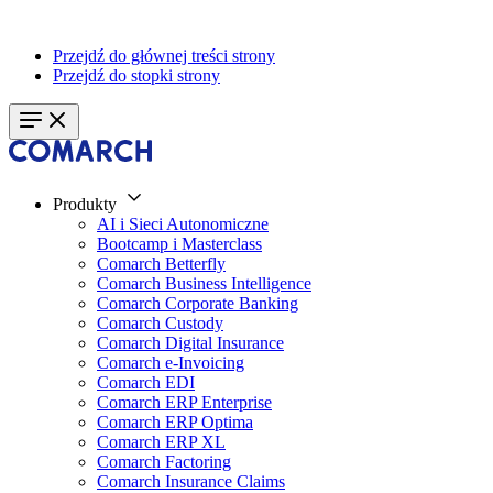
Przejdź do głównej treści strony
Przejdź do stopki strony
Produkty
AI i Sieci Autonomiczne
Bootcamp i Masterclass
Comarch Betterfly
Comarch Business Intelligence
Comarch Corporate Banking
Comarch Custody
Comarch Digital Insurance
Comarch e-Invoicing
Comarch EDI
Comarch ERP Enterprise
Comarch ERP Optima
Comarch ERP XL
Comarch Factoring
Comarch Insurance Claims