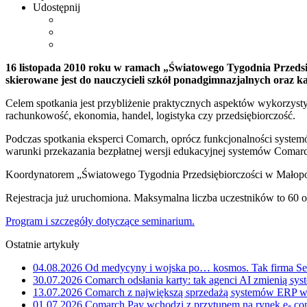
Udostępnij
16 listopada 2010 roku w ramach „Światowego Tygodnia Przedsi
skierowane jest do nauczycieli szkół ponadgimnazjalnych oraz 
Celem spotkania jest przybliżenie praktycznych aspektów wykorzyst
rachunkowość, ekonomia, handel, logistyka czy przedsiębiorczość.
Podczas spotkania eksperci Comarch, oprócz funkcjonalności syste
warunki przekazania bezpłatnej wersji edukacyjnej systemów Comar
Koordynatorem „Światowego Tygodnia Przedsiębiorczości w Małopo
Rejestracja już uruchomiona. Maksymalna liczba uczestników to 60 o
Program i szczegóły dotyczące seminarium.
Ostatnie artykuły
04.08.2026
Od medycyny i wojska po… kosmos. Tak firma Sem
30.07.2026
Comarch odsłania karty: tak agenci AI zmienią sys
13.07.2026
Comarch z największą sprzedażą systemów ERP w 
01.07.2026
Comarch Pay wchodzi z przytupem na rynek e- com