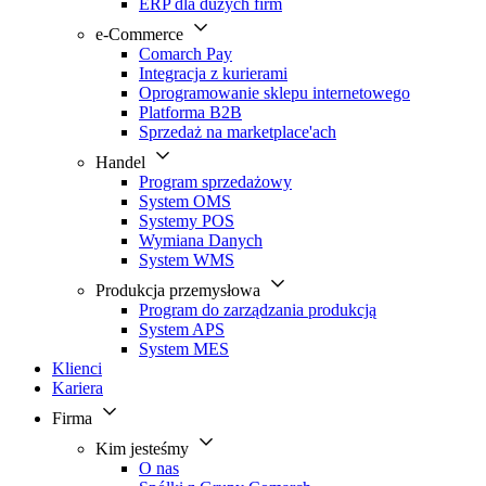
ERP dla dużych firm
e-Commerce
Comarch Pay
Integracja z kurierami
Oprogramowanie sklepu internetowego
Platforma B2B
Sprzedaż na marketplace'ach
Handel
Program sprzedażowy
System OMS
Systemy POS
Wymiana Danych
System WMS
Produkcja przemysłowa
Program do zarządzania produkcją
System APS
System MES
Klienci
Kariera
Firma
Kim jesteśmy
O nas