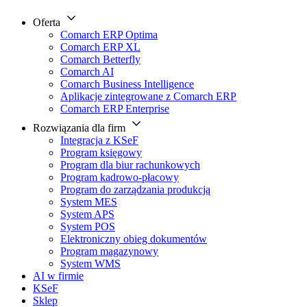
Oferta
Comarch ERP Optima
Comarch ERP XL
Comarch Betterfly
Comarch AI
Comarch Business Intelligence
Aplikacje zintegrowane z Comarch ERP
Comarch ERP Enterprise
Rozwiązania dla firm
Integracja z KSeF
Program księgowy
Program dla biur rachunkowych
Program kadrowo-płacowy
Program do zarządzania produkcją
System MES
System APS
System POS
Elektroniczny obieg dokumentów
Program magazynowy
System WMS
AI w firmie
KSeF
Sklep