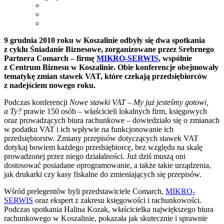
9 grudnia 2010 roku w Koszalinie odbyły się dwa spotkania
z cyklu Śniadanie Biznesowe, zorganizowane przez Srebrnego
Partnera Comarch – firmę
MIKRO-SERWIS
, wspólnie
z Centrum Biznesu w Koszalinie. Obie konferencje obejmowały
tematykę zmian stawek VAT, które czekają przedsiębiorców
z nadejściem nowego roku.
Podczas konferencji
Nowe stawki VAT – My już jesteśmy gotowi,
a Ty?
prawie 150 osób – właścicieli lokalnych firm, księgowych
oraz prowadzących biura rachunkowe – dowiedziało się o zmianach
w podatku VAT i ich wpływie na funkcjonowanie ich
przedsiębiorstw. Zmiany przepisów dotyczących stawek VAT
dotykaj bowiem każdego przedsiębiorcę, bez względu na skalę
prowadzonej przez niego działalności. Już dziś muszą oni
dostosować posiadane oprogramowanie, a także takie urządzenia,
jak drukarki czy kasy fiskalne do zmieniających się przepisów.
Wśród prelegentów byli przedstawiciele Comarch,
MIKRO-
SERWIS
oraz ekspert z zakresu księgowości i rachunkowości.
Podczas spotkania Halina Kozak, właścicielka największego biura
rachunkowego w Koszalinie, pokazała jak skutecznie i sprawnie