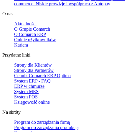
commerce. Niskie prowizje i współpraca z Autopay
O nas
Aktualności
O Grupie Comarch
O Comarch ERP
Opinie użytkowników
Kariera
Przydatne linki
Strony dla Klientów
Strony dla Partnerów
Cennik Comarch ERP Optima
System ERP - FAQ
ERP w chmurze
System MES
System POS
Księgowość online
Na skróty
Program do zarządzania firmą
Program do zarządzania produkcją