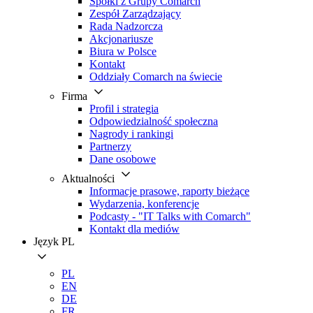
Spółki z Grupy Comarch
Zespół Zarządzający
Rada Nadzorcza
Akcjonariusze
Biura w Polsce
Kontakt
Oddziały Comarch na świecie
Firma
Profil i strategia
Odpowiedzialność społeczna
Nagrody i rankingi
Partnerzy
Dane osobowe
Aktualności
Informacje prasowe, raporty bieżące
Wydarzenia, konferencje
Podcasty - "IT Talks with Comarch"
Kontakt dla mediów
Język
PL
PL
EN
DE
FR