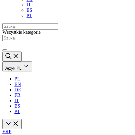
IT
ES
PT
Wszystkie kategorie
Język
PL
PL
EN
DE
FR
IT
ES
PT
ERP