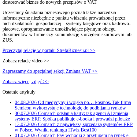
dostosować biznes do nowych przepisów o VAT.
Uczestnicy śniadania biznesowego poznali także narzędzia
informatyczne niezbędne z punktu widzenia prowadzonej przez
nich działalności gospodarczej – systemy księgowe oraz kadrowo-
płacowe, oprogramowanie umożliwiające płynnym obiegu
dokumentów w firmie czy komunikację z urzędem skarbowym lub
ZUS.
Przeczytaj relację w portalu StrefaBiznesu.pl >>
Zobacz relację video >>
Zapraszamy do specjalnej sekcji Zmiana VAT >>
Zobacz więcej zdjęć >>
Ostatnie artykuły
04.08.2026
Od medycyny i wojska po… kosmos. Tak firma
Semicon wykorzystuje technologię do podbijania rynków
30.07.2026
Comarch odsłania karty: tak agenci AI zmienią
systemy ERP. Spółka publikuje e-booka i prowadzi pilotaże
13.07.2026
Comarch z największą sprzedażą systemów ERP
w Polsce. Wyniki rankingu ITwiz Best100
01.07.2026
Comarch Pay wchodzi z przytupem na rynek e-