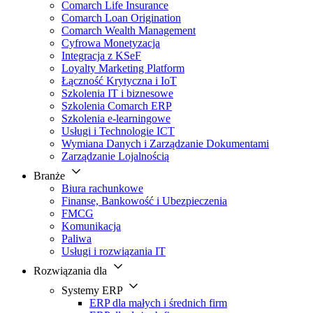
Comarch Life Insurance
Comarch Loan Origination
Comarch Wealth Management
Cyfrowa Monetyzacja
Integracja z KSeF
Loyalty Marketing Platform
Łączność Krytyczna i IoT
Szkolenia IT i biznesowe
Szkolenia Comarch ERP
Szkolenia e-learningowe
Usługi i Technologie ICT
Wymiana Danych i Zarządzanie Dokumentami
Zarządzanie Lojalnością
Branże
Biura rachunkowe
Finanse, Bankowość i Ubezpieczenia
FMCG
Komunikacja
Paliwa
Usługi i rozwiązania IT
Rozwiązania dla
Systemy ERP
ERP dla małych i średnich firm