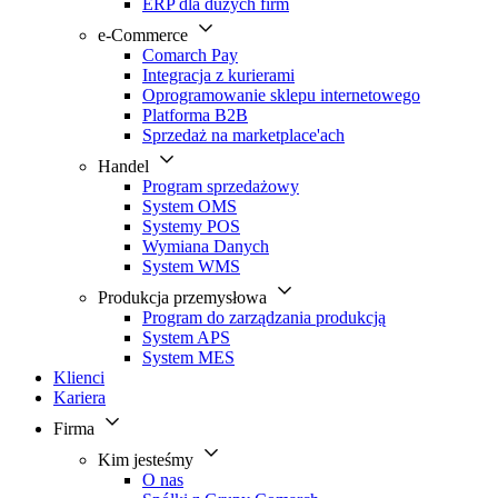
ERP dla dużych firm
e-Commerce
Comarch Pay
Integracja z kurierami
Oprogramowanie sklepu internetowego
Platforma B2B
Sprzedaż na marketplace'ach
Handel
Program sprzedażowy
System OMS
Systemy POS
Wymiana Danych
System WMS
Produkcja przemysłowa
Program do zarządzania produkcją
System APS
System MES
Klienci
Kariera
Firma
Kim jesteśmy
O nas