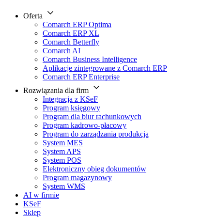
Oferta
Comarch ERP Optima
Comarch ERP XL
Comarch Betterfly
Comarch AI
Comarch Business Intelligence
Aplikacje zintegrowane z Comarch ERP
Comarch ERP Enterprise
Rozwiązania dla firm
Integracja z KSeF
Program księgowy
Program dla biur rachunkowych
Program kadrowo-płacowy
Program do zarządzania produkcją
System MES
System APS
System POS
Elektroniczny obieg dokumentów
Program magazynowy
System WMS
AI w firmie
KSeF
Sklep