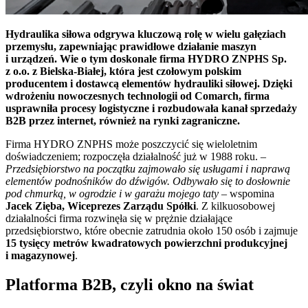
Hydraulika siłowa odgrywa kluczową rolę w wielu gałęziach
przemysłu, zapewniając prawidłowe działanie maszyn
i urządzeń. Wie o tym doskonale firma HYDRO ZNPHS Sp.
z o.o. z Bielska-Białej, która jest czołowym polskim
producentem i dostawcą elementów hydrauliki siłowej. Dzięki
wdrożeniu nowoczesnych technologii od Comarch, firma
usprawniła procesy logistyczne i rozbudowała kanał sprzedaży
B2B przez internet, również na rynki zagraniczne.
Firma HYDRO ZNPHS może poszczycić się wieloletnim
doświadczeniem; rozpoczęła działalność już w 1988 roku. –
Przedsiębiorstwo na początku zajmowało się usługami i naprawą
elementów podnośników do dźwigów. Odbywało się to dosłownie
pod chmurką, w ogrodzie i w garażu mojego taty
– wspomina
Jacek Zięba, Wiceprezes Zarządu Spółki
. Z kilkuosobowej
działalności firma rozwinęła się w prężnie działające
przedsiębiorstwo, które obecnie zatrudnia około 150 osób i zajmuje
15 tysięcy metrów kwadratowych powierzchni produkcyjnej
i magazynowej
.
Platforma B2B, czyli okno na świat