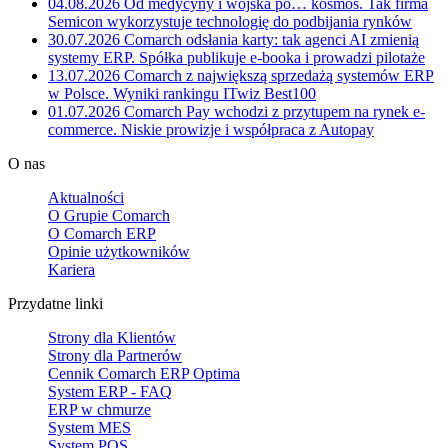
04.08.2026
Od medycyny i wojska po… kosmos. Tak firma
Semicon wykorzystuje technologię do podbijania rynków
30.07.2026
Comarch odsłania karty: tak agenci AI zmienią
systemy ERP. Spółka publikuje e-booka i prowadzi pilotaże
13.07.2026
Comarch z największą sprzedażą systemów ERP
w Polsce. Wyniki rankingu ITwiz Best100
01.07.2026
Comarch Pay wchodzi z przytupem na rynek e-
commerce. Niskie prowizje i współpraca z Autopay
O nas
Aktualności
O Grupie Comarch
O Comarch ERP
Opinie użytkowników
Kariera
Przydatne linki
Strony dla Klientów
Strony dla Partnerów
Cennik Comarch ERP Optima
System ERP - FAQ
ERP w chmurze
System MES
System POS