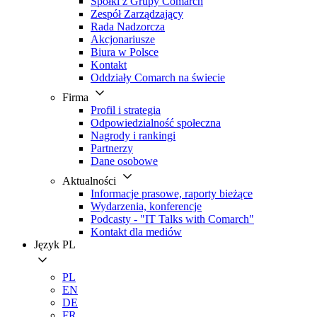
Spółki z Grupy Comarch
Zespół Zarządzający
Rada Nadzorcza
Akcjonariusze
Biura w Polsce
Kontakt
Oddziały Comarch na świecie
Firma
Profil i strategia
Odpowiedzialność społeczna
Nagrody i rankingi
Partnerzy
Dane osobowe
Aktualności
Informacje prasowe, raporty bieżące
Wydarzenia, konferencje
Podcasty - "IT Talks with Comarch"
Kontakt dla mediów
Język
PL
PL
EN
DE
FR