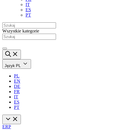
IT
ES
PT
Wszystkie kategorie
Język
PL
PL
EN
DE
FR
IT
ES
PT
ERP