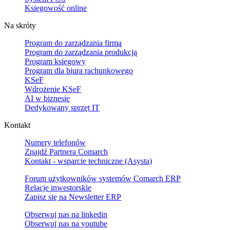
Księgowość online
Na skróty
Program do zarządzania firmą
Program do zarządzania produkcją
Program księgowy
Program dla biura rachunkowego
KSeF
Wdrożenie KSeF
AI w biznesie
Dedykowany sprzęt IT
Kontakt
Numery telefonów
Znajdź Partnera Comarch
Kontakt - wsparcie techniczne (Asysta)
Forum użytkowników systemów Comarch ERP
Relacje inwestorskie
Zapisz się na Newsletter ERP
Obserwuj nas na
linkedin
Obserwuj nas na
youtube