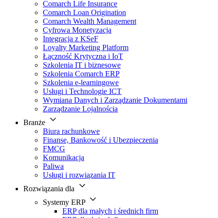
Comarch Life Insurance
Comarch Loan Origination
Comarch Wealth Management
Cyfrowa Monetyzacja
Integracja z KSeF
Loyalty Marketing Platform
Łączność Krytyczna i IoT
Szkolenia IT i biznesowe
Szkolenia Comarch ERP
Szkolenia e-learningowe
Usługi i Technologie ICT
Wymiana Danych i Zarządzanie Dokumentami
Zarządzanie Lojalnością
Branże
Biura rachunkowe
Finanse, Bankowość i Ubezpieczenia
FMCG
Komunikacja
Paliwa
Usługi i rozwiązania IT
Rozwiązania dla
Systemy ERP
ERP dla małych i średnich firm