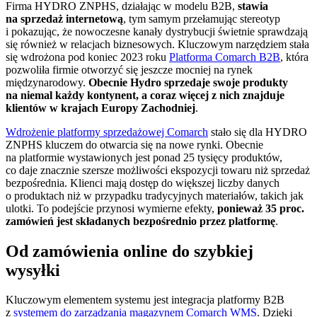
Firma HYDRO ZNPHS, działając w modelu B2B,
stawia
na sprzedaż internetową
, tym samym przełamując stereotyp
i pokazując, że nowoczesne kanały dystrybucji świetnie sprawdzają
się również w relacjach biznesowych. Kluczowym narzędziem stała
się wdrożona pod koniec 2023 roku
Platforma Comarch B2B
, która
pozwoliła firmie otworzyć się jeszcze mocniej na rynek
międzynarodowy.
Obecnie Hydro sprzedaje swoje produkty
na niemal każdy kontynent, a coraz więcej z nich znajduje
klientów w krajach Europy Zachodniej
.
Wdrożenie platformy sprzedażowej Comarch
stało się dla HYDRO
ZNPHS kluczem do otwarcia się na nowe rynki. Obecnie
na platformie wystawionych jest ponad 25 tysięcy produktów,
co daje znacznie szersze możliwości ekspozycji towaru niż sprzedaż
bezpośrednia. Klienci mają dostęp do większej liczby danych
o produktach niż w przypadku tradycyjnych materiałów, takich jak
ulotki. To podejście przynosi wymierne efekty,
ponieważ 35 proc.
zamówień jest składanych bezpośrednio przez platformę
.
Od zamówienia online do szybkiej
wysyłki
Kluczowym elementem systemu jest integracja platformy B2B
z
systemem do zarządzania magazynem Comarch WMS
. Dzięki