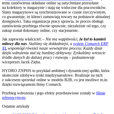
temu zamówienia składane online są natychmiast przesyłane
na kolektory w magazynie i stają się widoczne dla pracowników.
Stany magazynowe są synchronizowane w czasie rzeczywistym,
co gwarantuje, że klienci zamawiają towary na podstawie aktualnej
dostępności. Taka organizacja pracy sprawia, że proces obsługi
zamówienia przebiega równie sprawnie, niezależnie od tego, czy
zakup został dokonany online, czy stacjonarnie.
Jak zapewnia właściciel: –
Nie ma wątpliwości,
że był to kamień
milowy dla nas
. Staliśmy się dokładniejsi, a
system Comarch ERP
XL
wspomógł również nasze wewnętrzne procesy. Każdy dział
dzięki wdrożeniu stał się bardziej efektywny. Zyskaliśmy wreszcie
źródło danych do dalszej pracy i rozwoju
– podsumowuje
wiceprezes Jacek Zięba.
HYDRO ZNPHS to przykład ambitnej i dynamicznej spółki, która
skutecznie zdobywa rynki międzynarodowe. Realizuje na nich
z sukcesem sprzedaż online w modelu B2B, co jest możliwe m.in.
dzięki rozwiązaniom firmy Comarch.
Przebieg wdrożenia i jego efekty przedstawione zostały w
filmie
referencyjnym
.
Ostatnie artykuły