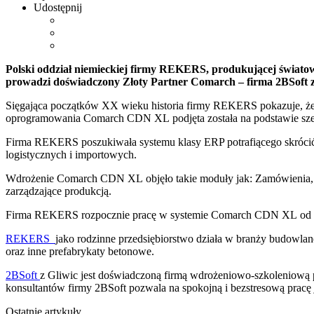
Udostępnij
Polski oddział niemieckiej firmy REKERS, produkującej świat
prowadzi doświadczony Złoty Partner Comarch – firma 2BSoft z
Sięgająca początków XX wieku historia firmy REKERS pokazuje, że w
oprogramowania Comarch CDN XL podjęta została na podstawie szero
Firma REKERS poszukiwała systemu klasy ERP potrafiącego skrócić 
logistycznych i importowych.
Wdrożenie Comarch CDN XL objęło takie moduły jak: Zamówienia, Ha
zarządzające produkcją.
Firma REKERS rozpocznie pracę w systemie Comarch CDN XL od 1 
REKERS
jako rodzinne przedsiębiorstwo działa w branży budowlan
oraz inne prefabrykaty betonowe.
2BSoft
z Gliwic jest doświadczoną firmą wdrożeniowo-szkoleniową 
konsultantów firmy 2BSoft pozwala na spokojną i bezstresową pracę 
Ostatnie artykuły