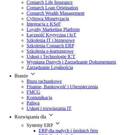
Comarch Life Insurance
Comarch Loan Origination
Comarch Wealth Management
Cyfrowa Monetyzacja
Integracja z KSeF
Loyalty Marketing Platform
Łączność Krytyczna i IoT
Szkolenia IT i biznesowe
Szkolenia Comarch ERP
Szkolenia e-learningowe
Usługi i Technologie ICT
Wymiana Danych i Zarządzanie Dokumentami
Zarządzanie Lojalnością
Branże
Biura rachunkowe
Finanse, Bankowość i Ubezpieczenia
FMCG
Komunikacja
Paliwa
Usługi i rozwiązania IT
Rozwiązania dla
Systemy ERP
ERP dla małych i średnich firm