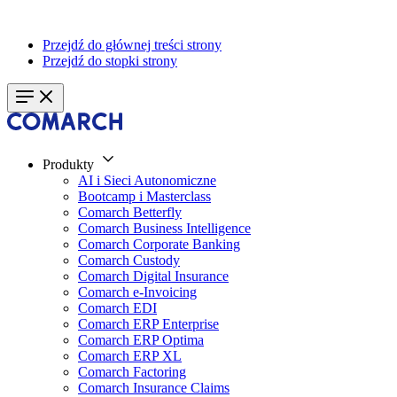
Przejdź do głównej treści strony
Przejdź do stopki strony
Produkty
AI i Sieci Autonomiczne
Bootcamp i Masterclass
Comarch Betterfly
Comarch Business Intelligence
Comarch Corporate Banking
Comarch Custody
Comarch Digital Insurance
Comarch e-Invoicing
Comarch EDI
Comarch ERP Enterprise
Comarch ERP Optima
Comarch ERP XL
Comarch Factoring
Comarch Insurance Claims