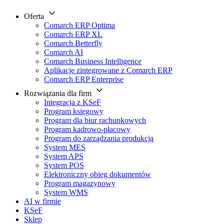
Oferta
Comarch ERP Optima
Comarch ERP XL
Comarch Betterfly
Comarch AI
Comarch Business Intelligence
Aplikacje zintegrowane z Comarch ERP
Comarch ERP Enterprise
Rozwiązania dla firm
Integracja z KSeF
Program księgowy
Program dla biur rachunkowych
Program kadrowo-płacowy
Program do zarządzania produkcją
System MES
System APS
System POS
Elektroniczny obieg dokumentów
Program magazynowy
System WMS
AI w firmie
KSeF
Sklep