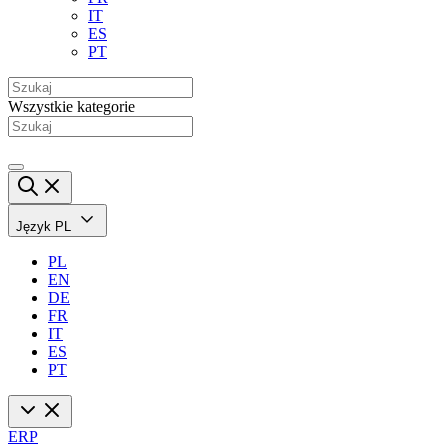
IT
ES
PT
Wszystkie kategorie
Język
PL
PL
EN
DE
FR
IT
ES
PT
ERP