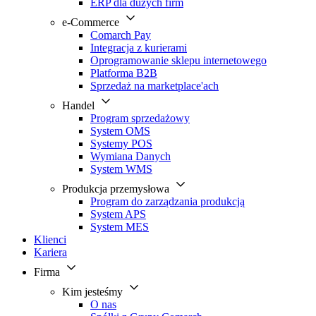
ERP dla dużych firm
e-Commerce
Comarch Pay
Integracja z kurierami
Oprogramowanie sklepu internetowego
Platforma B2B
Sprzedaż na marketplace'ach
Handel
Program sprzedażowy
System OMS
Systemy POS
Wymiana Danych
System WMS
Produkcja przemysłowa
Program do zarządzania produkcją
System APS
System MES
Klienci
Kariera
Firma
Kim jesteśmy
O nas