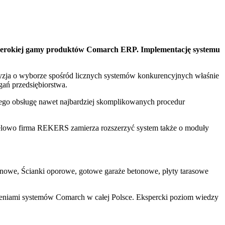
 szerokiej gamy produktów Comarch ERP. Implementację systemu
cyzja o wyborze spośród licznych systemów konkurencyjnych właśnie
ań przedsiębiorstwa.
cego obsługę nawet najbardziej skomplikowanych procedur
celowo firma REKERS zamierza rozszerzyć system także o moduły
ronowe, Ścianki oporowe, gotowe garaże betonowe, płyty tarasowe
żeniami systemów Comarch w całej Polsce. Ekspercki poziom wiedzy