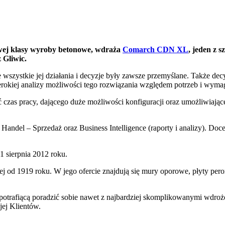
owej klasy wyroby betonowe, wdraża
Comarch CDN XL
, jeden z
 Gliwic.
szystkie jej działania i decyzje były zawsze przemyślane. Także de
kiej analizy możliwości tego rozwiązania względem potrzeb i wymag
czas pracy, dającego duże możliwości konfiguracji oraz umożliwiają
ndel – Sprzedaż oraz Business Intelligence (raporty i analizy). Do
sierpnia 2012 roku.
ej od 1919 roku. W jego ofercie znajdują się mury oporowe, płyty pe
potrafiącą poradzić sobie nawet z najbardziej skomplikowanymi wdro
jej Klientów.