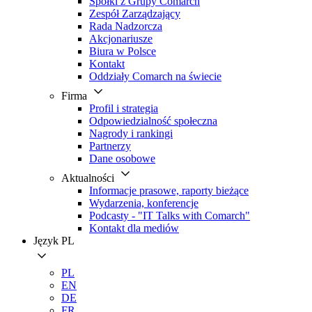
Spółki z Grupy Comarch
Zespół Zarządzający
Rada Nadzorcza
Akcjonariusze
Biura w Polsce
Kontakt
Oddziały Comarch na świecie
Firma
Profil i strategia
Odpowiedzialność społeczna
Nagrody i rankingi
Partnerzy
Dane osobowe
Aktualności
Informacje prasowe, raporty bieżące
Wydarzenia, konferencje
Podcasty - "IT Talks with Comarch"
Kontakt dla mediów
Język
PL
PL
EN
DE
FR