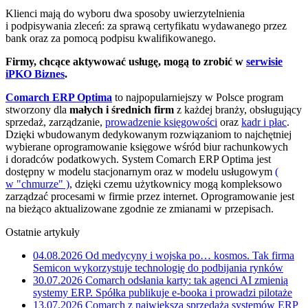
Klienci mają do wyboru dwa sposoby uwierzytelnienia
i podpisywania zleceń: za sprawą certyfikatu wydawanego przez
bank oraz za pomocą podpisu kwalifikowanego.
Firmy, chcące aktywować usługę, mogą to zrobić w
serwisie
iPKO Biznes
.
Comarch ERP Optima
to najpopularniejszy w Polsce program
stworzony dla
małych i średnich firm
z każdej branży, obsługujący
sprzedaż, zarządzanie,
prowadzenie księgowości
oraz
kadr i płac
.
Dzięki wbudowanym dedykowanym rozwiązaniom to najchętniej
wybierane oprogramowanie księgowe wśród biur rachunkowych
i doradców podatkowych. System Comarch ERP Optima jest
dostępny w modelu stacjonarnym oraz w modelu usługowym
(
w "chmurze" )
, dzięki czemu użytkownicy mogą kompleksowo
zarządzać procesami w firmie przez internet. Oprogramowanie jest
na bieżąco aktualizowane zgodnie ze zmianami w przepisach.
Ostatnie artykuły
04.08.2026
Od medycyny i wojska po… kosmos. Tak firma
Semicon wykorzystuje technologię do podbijania rynków
30.07.2026
Comarch odsłania karty: tak agenci AI zmienią
systemy ERP. Spółka publikuje e-booka i prowadzi pilotaże
13.07.2026
Comarch z największą sprzedażą systemów ERP