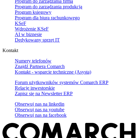
Program do zarządzania firmą
Program do zarządzania produkcją
Program księgowy
Program dla biura rachunkowego
KSeF
Wdrożenie KSeF
AI w biznesie
Dedykowany sprzęt IT
Kontakt
Numery telefonów
Znajdź Partnera Comarch
Kontakt - wsparcie techniczne (Asysta)
Forum użytkowników systemów Comarch ERP
Relacje inwestorskie
Zapisz się na Newsletter ERP
Obserwuj nas na
linkedin
Obserwuj nas na
youtube
Obserwuj nas na
facebook