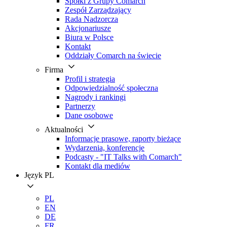
Spółki z Grupy Comarch
Zespół Zarządzający
Rada Nadzorcza
Akcjonariusze
Biura w Polsce
Kontakt
Oddziały Comarch na świecie
Firma
Profil i strategia
Odpowiedzialność społeczna
Nagrody i rankingi
Partnerzy
Dane osobowe
Aktualności
Informacje prasowe, raporty bieżące
Wydarzenia, konferencje
Podcasty - "IT Talks with Comarch"
Kontakt dla mediów
Język
PL
PL
EN
DE
FR