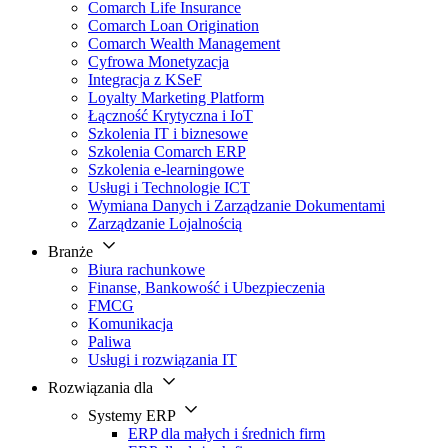
Comarch Life Insurance
Comarch Loan Origination
Comarch Wealth Management
Cyfrowa Monetyzacja
Integracja z KSeF
Loyalty Marketing Platform
Łączność Krytyczna i IoT
Szkolenia IT i biznesowe
Szkolenia Comarch ERP
Szkolenia e-learningowe
Usługi i Technologie ICT
Wymiana Danych i Zarządzanie Dokumentami
Zarządzanie Lojalnością
Branże
Biura rachunkowe
Finanse, Bankowość i Ubezpieczenia
FMCG
Komunikacja
Paliwa
Usługi i rozwiązania IT
Rozwiązania dla
Systemy ERP
ERP dla małych i średnich firm