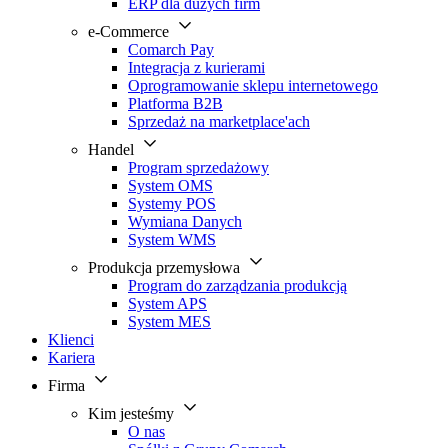
ERP dla dużych firm
e-Commerce
Comarch Pay
Integracja z kurierami
Oprogramowanie sklepu internetowego
Platforma B2B
Sprzedaż na marketplace'ach
Handel
Program sprzedażowy
System OMS
Systemy POS
Wymiana Danych
System WMS
Produkcja przemysłowa
Program do zarządzania produkcją
System APS
System MES
Klienci
Kariera
Firma
Kim jesteśmy
O nas