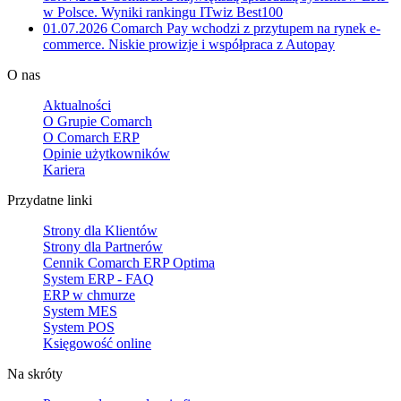
w Polsce. Wyniki rankingu ITwiz Best100
01.07.2026
Comarch Pay wchodzi z przytupem na rynek e-
commerce. Niskie prowizje i współpraca z Autopay
O nas
Aktualności
O Grupie Comarch
O Comarch ERP
Opinie użytkowników
Kariera
Przydatne linki
Strony dla Klientów
Strony dla Partnerów
Cennik Comarch ERP Optima
System ERP - FAQ
ERP w chmurze
System MES
System POS
Księgowość online
Na skróty