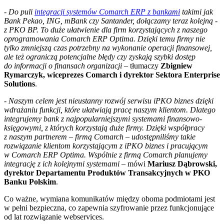
-
Do puli
integracji systemów Comarch ERP z bankami
takimi jak
Bank Pekao, ING, mBank czy Santander, dołączamy teraz kolejną -
z PKO BP. To duże ułatwienie dla firm korzystających z naszego
oprogramowania Comarch ERP Optima. Dzięki temu firmy nie
tylko zmniejszą czas potrzebny na wykonanie operacji finansowej,
ale też ograniczą potencjalne błędy czy zyskają szybki dostęp
do informacji o finansach organizacji
– tłumaczy
Zbigniew
Rymarczyk, wiceprezes Comarch i dyrektor Sektora Enterprise
Solutions
.
-
Naszym celem jest nieustanny rozwój serwisu iPKO biznes dzięki
wdrażaniu funkcji, które ułatwiają pracę naszym klientom. Dlatego
integrujemy bank z najpopularniejszymi systemami finansowo-
księgowymi, z których korzystają duże firmy. Dzięki współpracy
z naszym partnerem – firmą Comarch – udostępniliśmy takie
rozwiązanie klientom korzystającym z iPKO biznes i pracującym
w Comarch ERP Optima. Wspólnie z firmą Comarch planujemy
integrację z ich kolejnymi systemami
– mówi
Mariusz Dąbrowski,
dyrektor Departamentu Produktów Transakcyjnych w PKO
Banku Polskim
.
Co ważne, wymiana komunikatów między oboma podmiotami jest
w pełni bezpieczna, co zapewnia szyfrowanie przez funkcjonujące
od lat rozwiązanie webservices.