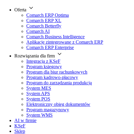
Oferta
Comarch ERP Optima
Comarch ERP XL
Comarch Betterfly
Comarch AI
Comarch Business Intelligence
Aplikacje zintegrowane z Comarch ERP
Comarch ERP Enterprise
Rozwiązania dla firm
Integracja z KSeF
Program księgowy
Program dla biur rachunkowych
Program kadrowo-płacowy
Program do zarządzania produkcją
System MES
System APS
System POS
Elektroniczny obieg dokumentów
Program magazynowy
System WMS
AI w firmie
KSeF
Sklep