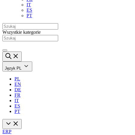
IT
ES
PT
Wszystkie kategorie
Język
PL
PL
EN
DE
FR
IT
ES
PT
ERP