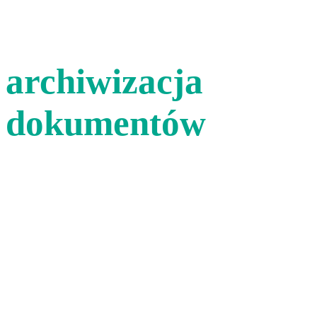
Bezpieczna
archiwizacja
dokumentów
Dokumenty są jednym z podstawowych elementów, dzięki którym
firmy realizują swoje procesy biznesowe. W związku z tym ich
odpowiednie przechowywanie i zabezpieczenie jest niezwykle
istotne, aby zachować ciągłość i poprawność tych procesów.
Z drugiej strony, archiwizacja dokumentów to wymóg prawny,
któremu wszystkie firmy muszą sprostać.
Aby wesprzeć firmy w tych wyzwaniach, Comarch BPM,
a dokładnie rzecz biorąc
moduł Repozytorium
został wyposażony
w funkcjonalności i mechanizmy, które odpowiednio
zabezpieczają
dokumenty
, bez ograniczania efektywności pracy z nimi.