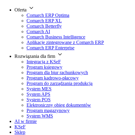
Oferta
Comarch ERP Optima
Comarch ERP XL
Comarch Betterfly
Comarch AI
Comarch Business Intelligence
Aplikacje zintegrowane z Comarch ERP
Comarch ERP Enterprise
Rozwiązania dla firm
Integracja z KSeF
Program księgowy
Program dla biur rachunkowych
Program kadrowo-płacowy
Program do zarządzania produkcją
System MES
System APS
System POS
Elektroniczny obieg dokumentów
Program magazynowy
System WMS
AI w firmie
KSeF
Sklep