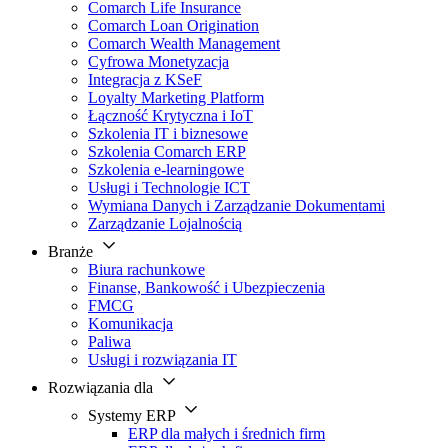
Comarch Life Insurance
Comarch Loan Origination
Comarch Wealth Management
Cyfrowa Monetyzacja
Integracja z KSeF
Loyalty Marketing Platform
Łączność Krytyczna i IoT
Szkolenia IT i biznesowe
Szkolenia Comarch ERP
Szkolenia e-learningowe
Usługi i Technologie ICT
Wymiana Danych i Zarządzanie Dokumentami
Zarządzanie Lojalnością
Branże
Biura rachunkowe
Finanse, Bankowość i Ubezpieczenia
FMCG
Komunikacja
Paliwa
Usługi i rozwiązania IT
Rozwiązania dla
Systemy ERP
ERP dla małych i średnich firm