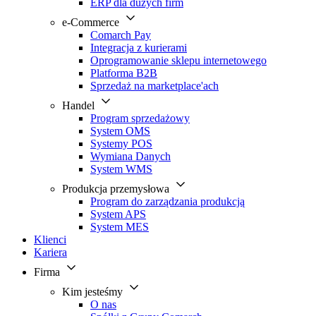
ERP dla dużych firm
e-Commerce
Comarch Pay
Integracja z kurierami
Oprogramowanie sklepu internetowego
Platforma B2B
Sprzedaż na marketplace'ach
Handel
Program sprzedażowy
System OMS
Systemy POS
Wymiana Danych
System WMS
Produkcja przemysłowa
Program do zarządzania produkcją
System APS
System MES
Klienci
Kariera
Firma
Kim jesteśmy
O nas