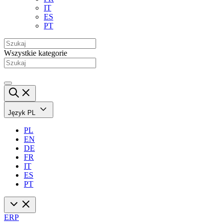
IT
ES
PT
Wszystkie kategorie
Język
PL
PL
EN
DE
FR
IT
ES
PT
ERP