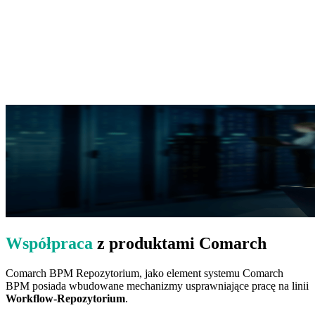
Dodatkowo, dla potwierdzenia tego faktu, nasz system został
poddany procesowi certyfikacji zgodnie z normą
IDW PS 880
,
która określa zasady bezpiecznego przechowywania dokumentów.
Więcej na ten temat przeczytasz w artykule dotyczącym
bezpieczeństwa i certyfikacji Comarch BPM Repozytorium.
Czytaj więcej
Współpraca
z produktami Comarch
Comarch BPM Repozytorium, jako element systemu Comarch
BPM posiada wbudowane mechanizmy usprawniające pracę na linii
Workflow-Repozytorium
.