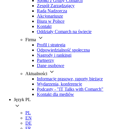
Spółki z Grupy Comarch
Zespół Zarządzający
Rada Nadzorcza
Akcjonariusze
Biura w Polsce
Kontakt
Oddziały Comarch na świecie
Firma
Profil i strategia
Odpowiedzialność społeczna
Nagrody i rankingi
Partnerzy
Dane osobowe
Aktualności
Informacje prasowe, raporty bieżące
Wydarzenia, konferencje
Podcasty - "IT Talks with Comarch"
Kontakt dla mediów
Język
PL
PL
EN
DE
FR