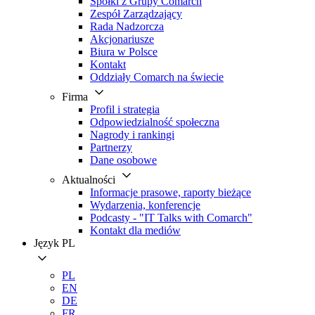
Spółki z Grupy Comarch
Zespół Zarządzający
Rada Nadzorcza
Akcjonariusze
Biura w Polsce
Kontakt
Oddziały Comarch na świecie
Firma
Profil i strategia
Odpowiedzialność społeczna
Nagrody i rankingi
Partnerzy
Dane osobowe
Aktualności
Informacje prasowe, raporty bieżące
Wydarzenia, konferencje
Podcasty - "IT Talks with Comarch"
Kontakt dla mediów
Język
PL
PL
EN
DE
FR