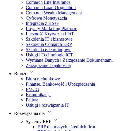
Comarch Life Insurance
Comarch Loan Origination
Comarch Wealth Management
Cyfrowa Monetyzacja
Integracja z KSeF
Loyalty Marketing Platform
Łączność Krytyczna i IoT
Szkolenia IT i biznesowe
Szkolenia Comarch ERP
Szkolenia e-learningowe
Usługi i Technologie ICT
Wymiana Danych i Zarządzanie Dokumentami
Zarządzanie Lojalnością
Branże
Biura rachunkowe
Finanse, Bankowość i Ubezpieczenia
FMCG
Komunikacja
Paliwa
Usługi i rozwiązania IT
Rozwiązania dla
Systemy ERP
ERP dla małych i średnich firm