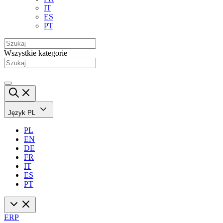
IT
ES
PT
Wszystkie kategorie
Język
PL
PL
EN
DE
FR
IT
ES
PT
ERP