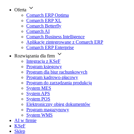
Oferta
Comarch ERP Optima
Comarch ERP XL
Comarch Betterfly
Comarch AI
Comarch Business Intelligence
Aplikacje zintegrowane z Comarch ERP
Comarch ERP Enterprise
Rozwiązania dla firm
Integracja z KSeF
Program księgowy
Program dla biur rachunkowych
Program kadrowo-płacowy
Program do zarządzania produkcją
System MES
System APS
System POS
Elektroniczny obieg dokumentów
Program magazynowy
System WMS
AI w firmie
KSeF
Sklep