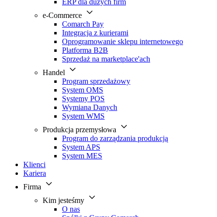
ERP dla dużych firm
e-Commerce
Comarch Pay
Integracja z kurierami
Oprogramowanie sklepu internetowego
Platforma B2B
Sprzedaż na marketplace'ach
Handel
Program sprzedażowy
System OMS
Systemy POS
Wymiana Danych
System WMS
Produkcja przemysłowa
Program do zarządzania produkcją
System APS
System MES
Klienci
Kariera
Firma
Kim jesteśmy
O nas