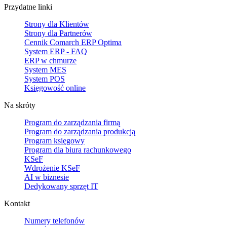
Przydatne linki
Strony dla Klientów
Strony dla Partnerów
Cennik Comarch ERP Optima
System ERP - FAQ
ERP w chmurze
System MES
System POS
Księgowość online
Na skróty
Program do zarządzania firmą
Program do zarządzania produkcją
Program księgowy
Program dla biura rachunkowego
KSeF
Wdrożenie KSeF
AI w biznesie
Dedykowany sprzęt IT
Kontakt
Numery telefonów