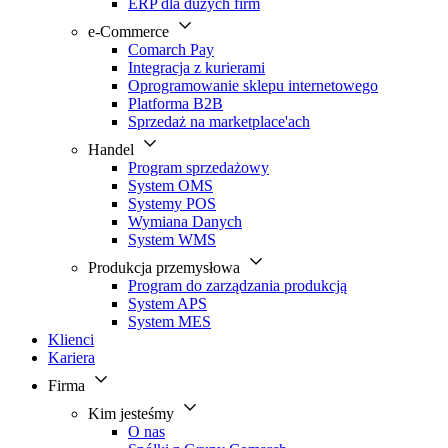
ERP dla dużych firm
e-Commerce
Comarch Pay
Integracja z kurierami
Oprogramowanie sklepu internetowego
Platforma B2B
Sprzedaż na marketplace'ach
Handel
Program sprzedażowy
System OMS
Systemy POS
Wymiana Danych
System WMS
Produkcja przemysłowa
Program do zarządzania produkcją
System APS
System MES
Klienci
Kariera
Firma
Kim jesteśmy
O nas