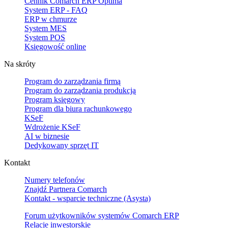
Cennik Comarch ERP Optima
System ERP - FAQ
ERP w chmurze
System MES
System POS
Księgowość online
Na skróty
Program do zarządzania firmą
Program do zarządzania produkcją
Program księgowy
Program dla biura rachunkowego
KSeF
Wdrożenie KSeF
AI w biznesie
Dedykowany sprzęt IT
Kontakt
Numery telefonów
Znajdź Partnera Comarch
Kontakt - wsparcie techniczne (Asysta)
Forum użytkowników systemów Comarch ERP
Relacje inwestorskie