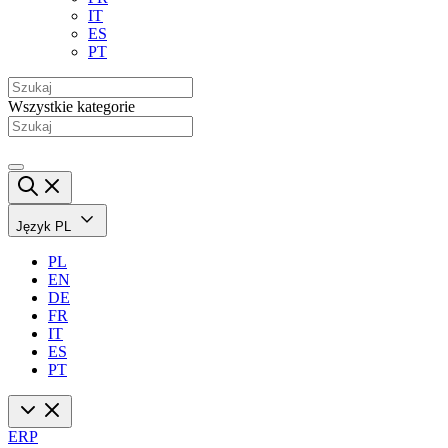
IT
ES
PT
Wszystkie kategorie
Język
PL
PL
EN
DE
FR
IT
ES
PT
ERP