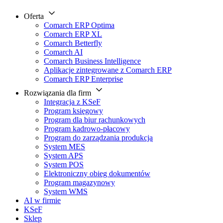
Oferta
Comarch ERP Optima
Comarch ERP XL
Comarch Betterfly
Comarch AI
Comarch Business Intelligence
Aplikacje zintegrowane z Comarch ERP
Comarch ERP Enterprise
Rozwiązania dla firm
Integracja z KSeF
Program księgowy
Program dla biur rachunkowych
Program kadrowo-płacowy
Program do zarządzania produkcją
System MES
System APS
System POS
Elektroniczny obieg dokumentów
Program magazynowy
System WMS
AI w firmie
KSeF
Sklep