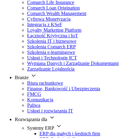
Comarch Life Insurance
Comarch Loan Origination
Comarch Wealth Management
Cyfrowa Monetyzacja
Integracja z KSeF
Loyalty Marketing Platform
Łączność Krytyczna i IoT
Szkolenia IT i biznesowe
Szkolenia Comarch ERP
Szkolenia e-learningowe
Usługi i Technologie ICT
Wymiana Danych i Zarządzanie Dokumentami
Zarządzanie Lojalnością
Branże
Biura rachunkowe
Finanse, Bankowość i Ubezpieczenia
FMCG
Komunikacja
Paliwa
Usługi i rozwiązania IT
Rozwiązania dla
Systemy ERP
ERP dla małych i średnich firm