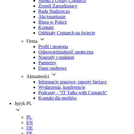
Spółki z Grupy Comarch
Zespół Zarządzający
Rada Nadzorcza
Akcjonariusze
Biura w Polsce
Kontakt
Oddziały Comarch na świecie
Firma
Profil i strategia
Odpowiedzialność społeczna
Nagrody i rankingi
Partnerzy
Dane osobowe
Aktualności
Informacje prasowe, raporty bieżące
Wydarzenia, konferencje
Podcasty - "IT Talks with Comarch"
Kontakt dla mediów
Język
PL
PL
EN
DE
FR