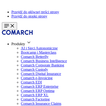
Przejdź do głównej treści strony
Przejdź do stopki strony
Produkty
AI i Sieci Autonomiczne
Bootcamp i Masterclass
Comarch Betterfly
Comarch Business Intelligence
Comarch Corporate Banking
Comarch Custody
Comarch Digital Insurance
Comarch e-Invoicing
Comarch EDI
Comarch ERP Enterprise
Comarch ERP Optima
Comarch ERP XL
Comarch Factoring
Comarch Insurance Claims