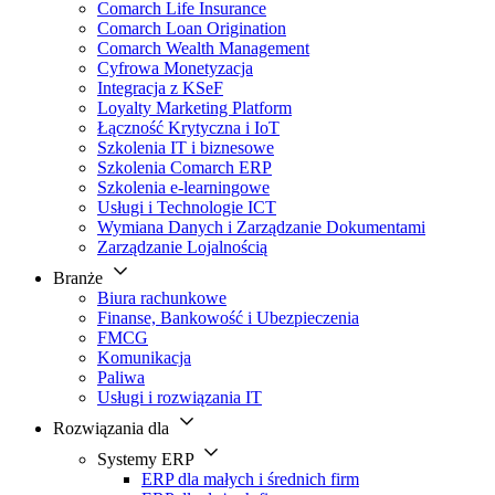
Comarch Life Insurance
Comarch Loan Origination
Comarch Wealth Management
Cyfrowa Monetyzacja
Integracja z KSeF
Loyalty Marketing Platform
Łączność Krytyczna i IoT
Szkolenia IT i biznesowe
Szkolenia Comarch ERP
Szkolenia e-learningowe
Usługi i Technologie ICT
Wymiana Danych i Zarządzanie Dokumentami
Zarządzanie Lojalnością
Branże
Biura rachunkowe
Finanse, Bankowość i Ubezpieczenia
FMCG
Komunikacja
Paliwa
Usługi i rozwiązania IT
Rozwiązania dla
Systemy ERP
ERP dla małych i średnich firm