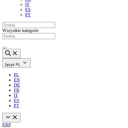
IT
ES
PT
Wszystkie kategorie
Język
PL
PL
EN
DE
FR
IT
ES
PT
ERP