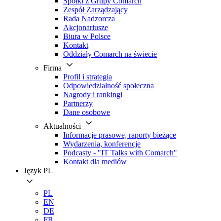
Spółki z Grupy Comarch
Zespół Zarządzający
Rada Nadzorcza
Akcjonariusze
Biura w Polsce
Kontakt
Oddziały Comarch na świecie
Firma
Profil i strategia
Odpowiedzialność społeczna
Nagrody i rankingi
Partnerzy
Dane osobowe
Aktualności
Informacje prasowe, raporty bieżące
Wydarzenia, konferencje
Podcasty - "IT Talks with Comarch"
Kontakt dla mediów
Język
PL
PL
EN
DE
FR