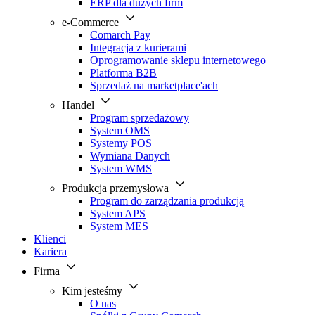
ERP dla dużych firm
e-Commerce
Comarch Pay
Integracja z kurierami
Oprogramowanie sklepu internetowego
Platforma B2B
Sprzedaż na marketplace'ach
Handel
Program sprzedażowy
System OMS
Systemy POS
Wymiana Danych
System WMS
Produkcja przemysłowa
Program do zarządzania produkcją
System APS
System MES
Klienci
Kariera
Firma
Kim jesteśmy
O nas