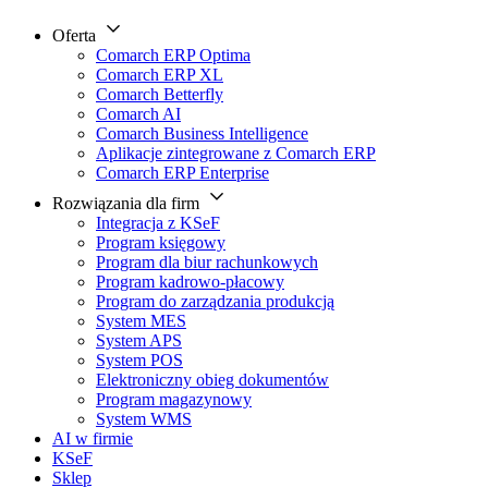
Oferta
Comarch ERP Optima
Comarch ERP XL
Comarch Betterfly
Comarch AI
Comarch Business Intelligence
Aplikacje zintegrowane z Comarch ERP
Comarch ERP Enterprise
Rozwiązania dla firm
Integracja z KSeF
Program księgowy
Program dla biur rachunkowych
Program kadrowo-płacowy
Program do zarządzania produkcją
System MES
System APS
System POS
Elektroniczny obieg dokumentów
Program magazynowy
System WMS
AI w firmie
KSeF
Sklep