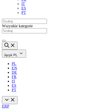
IT
ES
PT
Wszystkie kategorie
Język
PL
PL
EN
DE
FR
IT
ES
PT
ERP