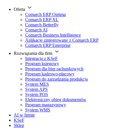
Oferta
Comarch ERP Optima
Comarch ERP XL
Comarch Betterfly
Comarch AI
Comarch Business Intelligence
Aplikacje zintegrowane z Comarch ERP
Comarch ERP Enterprise
Rozwiązania dla firm
Integracja z KSeF
Program księgowy
Program dla biur rachunkowych
Program kadrowo-płacowy
Program do zarządzania produkcją
System MES
System APS
System POS
Elektroniczny obieg dokumentów
Program magazynowy
System WMS
AI w firmie
KSeF
Sklep