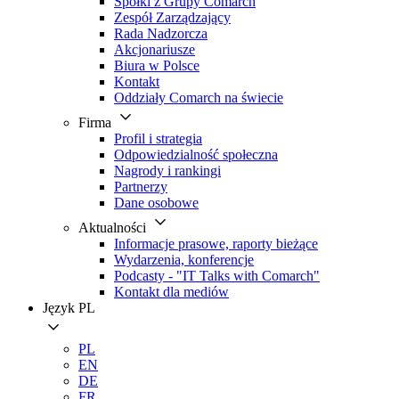
Spółki z Grupy Comarch
Zespół Zarządzający
Rada Nadzorcza
Akcjonariusze
Biura w Polsce
Kontakt
Oddziały Comarch na świecie
Firma
Profil i strategia
Odpowiedzialność społeczna
Nagrody i rankingi
Partnerzy
Dane osobowe
Aktualności
Informacje prasowe, raporty bieżące
Wydarzenia, konferencje
Podcasty - "IT Talks with Comarch"
Kontakt dla mediów
Język
PL
PL
EN
DE
FR