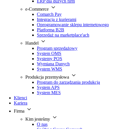
ERP dla dużych firm
e-Commerce
Comarch Pay
Integracja z kurierami
Oprogramowanie sklepu internetowego
Platforma B2B
Sprzedaż na marketplace'ach
Handel
Program sprzedażowy
System OMS
Systemy POS
Wymiana Danych
System WMS
Produkcja przemysłowa
Program do zarządzania produkcją
System APS
System MES
Klienci
Kariera
Firma
Kim jesteśmy
O nas