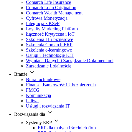
Comarch Life Insurance
Comarch Loan Origination
Comarch Wealth Management
Cyfrowa Monetyzacja
Integracja z KSeF
Loyalty Marketing Platform
Łączność Krytyczna i IoT
Szkolenia IT i biznesowe
Szkolenia Comarch ERP
Szkolenia e-learningowe
Usługi i Technologie ICT
Wymiana Danych i Zarządzanie Dokumentami
Zarządzanie Lojalnością
Branże
Biura rachunkowe
Finanse, Bankowość i Ubezpieczenia
FMCG
Komunikacja
Paliwa
Usługi i rozwiązania IT
Rozwiązania dla
Systemy ERP
ERP dla małych i średnich firm