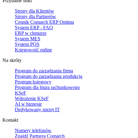
Przydatne linki
Strony dla Klientów
Strony dla Partnerów
Cennik Comarch ERP Optima
System ERP - FAQ
ERP w chmurze
System MES
System POS
Księgowość online
Na skróty
Program do zarządzania firmą
Program do zarządzania produkcją
Program księgowy
Program dla biura rachunkowego
KSeF
Wdrożenie KSeF
AI w biznesie
Dedykowany sprzęt IT
Kontakt
Numery telefonów
Znajdź Partnera Comarch