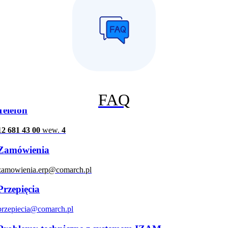
Dla Partnerów
Kontakt dla autoryzowanych partnerów
Comarch
FAQ
Telefon
12 681 43 00
wew.
4
Zamówienia
zamowienia.erp@comarch.pl
Przepięcia
przepiecia@comarch.pl