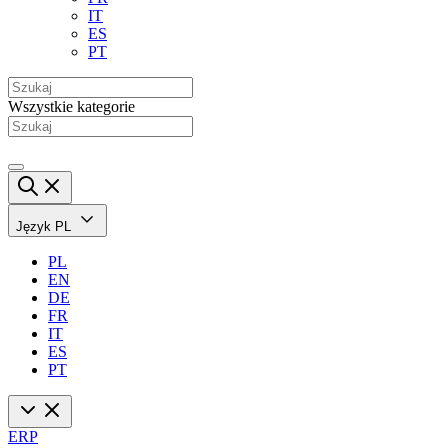
IT
ES
PT
Wszystkie kategorie
Język
PL
PL
EN
DE
FR
IT
ES
PT
ERP