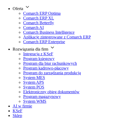
Oferta
Comarch ERP Optima
Comarch ERP XL
Comarch Betterfly
Comarch AI
Comarch Business Intelligence
Aplikacje zintegrowane z Comarch ERP
Comarch ERP Enterprise
Rozwiązania dla firm
Integracja z KSeF
Program księgowy
Program dla biur rachunkowych
Program kadrowo-płacowy
Program do zarządzania produkcją
System MES
System APS
System POS
Elektroniczny obieg dokumentów
Program magazynowy
System WMS
AI w firmie
KSeF
Sklep