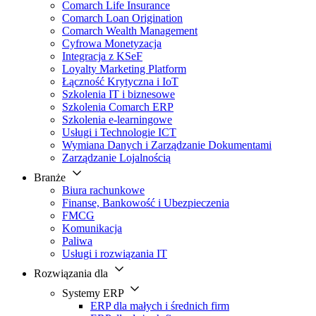
Comarch Life Insurance
Comarch Loan Origination
Comarch Wealth Management
Cyfrowa Monetyzacja
Integracja z KSeF
Loyalty Marketing Platform
Łączność Krytyczna i IoT
Szkolenia IT i biznesowe
Szkolenia Comarch ERP
Szkolenia e-learningowe
Usługi i Technologie ICT
Wymiana Danych i Zarządzanie Dokumentami
Zarządzanie Lojalnością
Branże
Biura rachunkowe
Finanse, Bankowość i Ubezpieczenia
FMCG
Komunikacja
Paliwa
Usługi i rozwiązania IT
Rozwiązania dla
Systemy ERP
ERP dla małych i średnich firm