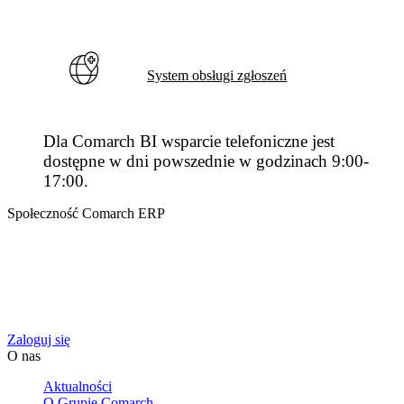
System obsługi zgłoszeń
Dla Comarch BI wsparcie telefoniczne jest
dostępne w dni powszednie w godzinach 9:00-
17:00.
Społeczność Comarch ERP
Zachęcamy do korzystania ze społeczności Comarch, gdzie mają
Państwo możliwość zadawania pytań, zgłaszania własnych
pomysłów oraz dostęp do wiedzy i praktycznych wskazówek w
zakresie wykorzystywania systemów Comarch przez innych
użytkowników.
Zaloguj się
O nas
Aktualności
O Grupie Comarch