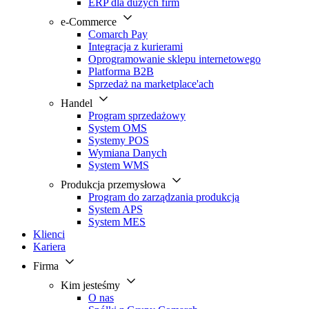
ERP dla dużych firm
e-Commerce
Comarch Pay
Integracja z kurierami
Oprogramowanie sklepu internetowego
Platforma B2B
Sprzedaż na marketplace'ach
Handel
Program sprzedażowy
System OMS
Systemy POS
Wymiana Danych
System WMS
Produkcja przemysłowa
Program do zarządzania produkcją
System APS
System MES
Klienci
Kariera
Firma
Kim jesteśmy
O nas