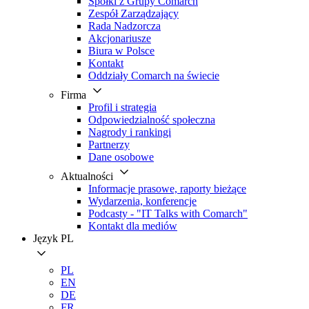
Spółki z Grupy Comarch
Zespół Zarządzający
Rada Nadzorcza
Akcjonariusze
Biura w Polsce
Kontakt
Oddziały Comarch na świecie
Firma
Profil i strategia
Odpowiedzialność społeczna
Nagrody i rankingi
Partnerzy
Dane osobowe
Aktualności
Informacje prasowe, raporty bieżące
Wydarzenia, konferencje
Podcasty - "IT Talks with Comarch"
Kontakt dla mediów
Język
PL
PL
EN
DE
FR