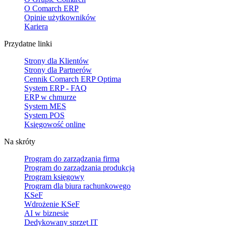
O Comarch ERP
Opinie użytkowników
Kariera
Przydatne linki
Strony dla Klientów
Strony dla Partnerów
Cennik Comarch ERP Optima
System ERP - FAQ
ERP w chmurze
System MES
System POS
Księgowość online
Na skróty
Program do zarządzania firmą
Program do zarządzania produkcją
Program księgowy
Program dla biura rachunkowego
KSeF
Wdrożenie KSeF
AI w biznesie
Dedykowany sprzęt IT