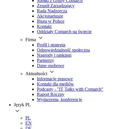
Spółki z Grupy Comarch
Zespół Zarządzający
Rada Nadzorcza
Akcjonariusze
Biura w Polsce
Kontakt
Oddziały Comarch na świecie
Firma
Profil i strategia
Odpowiedzialność społeczna
Nagrody i rankingi
Partnerzy
Dane osobowe
Aktualności
Informacje prasowe
Kontakt dla mediów
Podcasty - "IT Talks with Comarch"
Raport Roczny
Wydarzenia, konferencje
Język
PL
PL
EN
DE