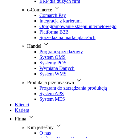
ERP dla dużych firm
e-Commerce
Comarch Pay
Integracja z kurierami
Oprogramowanie sklepu internetowego
Platforma B2B
Sprzedaż na marketplace'ach
Handel
Program sprzedażowy
System OMS
Systemy POS
Wymiana Danych
System WMS
Produkcja przemysłowa
Program do zarządzania produkcją
System APS
System MES
Klienci
Kariera
Firma
Kim jesteśmy
O nas