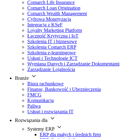
Comarch Life Insurance
Comarch Loan Origination
Comarch Wealth Management
Cyfrowa Monetyzacja
Integracja z KSeF
Loyalty Marketing Platform
Łączność Krytyczna i IoT
Szkolenia IT i biznesowe
Szkolenia Comarch ERP
Szkolenia e-learningowe
Usługi i Technologie ICT
Wymiana Danych i Zarządzanie Dokumentami
Zarządzanie Lojalnością
Branże
Biura rachunkowe
Finanse, Bankowość i Ubezpieczenia
FMCG
Komunikacja
Paliwa
Usługi i rozwiązania IT
Rozwiązania dla
Systemy ERP
ERP dla małych i średnich firm