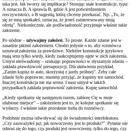
taka jest. Jak tworzy się implikacje? Stosując stałe konstrukcje, typu:
A oznacza B, A sprawia B, gdzie A jest potwierdzeniem
rzeczywistości, a B sugestią, którą chcemy przekazać. Np. „To, że
się ze mną spotkałeś, oznacza, że jesteś zainteresowany moją
ofertą”. Niekoniecznie, ale podświadomość przyjmuje właśnie takie
założenie.
Po siódme –
używajmy założeń
. To proste. Każde zdanie jest w
zasadzie jakimś założeniem. Chodzi jedynie o to, aby rozmówca
uznawał założenia za prawdziwe. Niektóre konstrukcje językowe
mają sens tylko wtedy, kiedy zaakceptujemy ujęte w nich założenia.
Umysł nieświadomy – szukając poprawności w słyszanym zdaniu –
zakłada prawdziwość presupozycji. Dla ułatwienia przykład.
„Zanim kupisz to auto, skorzystaj z jazdy próbnej”. Żeby całe
zdanie było poprawne, musimy przyjąć, że kupimy ten samochód.
Inaczej konstrukcja nie ma sensu. I nasz umysł w takich
przypadkach zakłada poprawność założenia. Kupię samochód.
„Kiedy spotkamy się następnym razem, zabiorę Cię w moje
ulubione miejsce” – założeniem jest to, że kolejne spotkanie się
wydarzy. I właśnie takie przesłanie trafia do rozmówcy.
Podobnie można odwoływać się do świadomości interlokutora.
„Czy zauważyłeś już, jak nowoczesny jest to produkt?”. Pytanie nie
odnosi się do tego, czy produkt jest nowoczesny, tylko do tego, czy