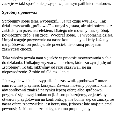
zaczęte w taki sposób nie przysporzą nam sympatii interlokutorów.
Spróbuj z ponieważ
Spróbujmy sobie teraz wyobrazić… Ja już czuję wysiłek… Tak
działa czasownik „próbować” – umysł się stara, ale niekoniecznie z
zakładanym przez nas efektem. Dlatego nie mówmy mu: spróbuj,
powiedzmy: zrób. I on zrobi. Wyobraź sobie… I wyobraźnia działa.
Umysł reaguje pozytywnie na nasze komunikaty – kiedy każemy
mu próbować, on próbuje, ale przecież nie o samą próbę nam
zazwyczaj chodzi.
Taka wiedza przyda nam się także w procesie motywowania siebie
do działania. Unikajmy wyznaczania celów, które zaczynają się od
„spróbuję”. To tak, jakbyśmy od razu skazywali się na
niepowodzenie. Zrobię to! Od razu lepiej.
Jak zwykle w takich przypadkach czasownik „próbować” może
nam również przynieść korzyści. Zawsze możemy poprosić klienta,
aby spróbował znaleźć na rynku lepszą ofertę albo spróbował
przyjrzeć się naszej konkurencji. Jasno pokazujemy, że jesteśmy
otwarci i przygotowani na konfrontację, nie boimy się, co znaczy, że
nasza oferta rzeczywiście jest korzystna, jednocześnie mając niemal
pewność, że klient nie zrobi tego, co mu proponujemy.