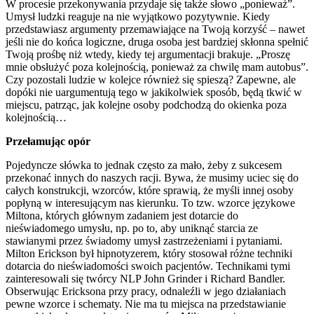
W procesie przekonywania przydaje się także słowo „ponieważ”.
Umysł ludzki reaguje na nie wyjątkowo pozytywnie. Kiedy
przedstawiasz argumenty przemawiające na Twoją korzyść – nawet
jeśli nie do końca logiczne, druga osoba jest bardziej skłonna spełnić
Twoją prośbę niż wtedy, kiedy tej argumentacji brakuje. „Proszę
mnie obsłużyć poza kolejnością, ponieważ za chwilę mam autobus”.
Czy pozostali ludzie w kolejce również się spieszą? Zapewne, ale
dopóki nie uargumentują tego w jakikolwiek sposób, będą tkwić w
miejscu, patrząc, jak kolejne osoby podchodzą do okienka poza
kolejnością…
Przełamując opór
Pojedyncze słówka to jednak często za mało, żeby z sukcesem
przekonać innych do naszych racji. Bywa, że musimy uciec się do
całych konstrukcji, wzorców, które sprawią, że myśli innej osoby
popłyną w interesującym nas kierunku. To tzw. wzorce językowe
Miltona, których głównym zadaniem jest dotarcie do
nieświadomego umysłu, np. po to, aby uniknąć starcia ze
stawianymi przez świadomy umysł zastrzeżeniami i pytaniami.
Milton Erickson był hipnotyzerem, który stosował różne techniki
dotarcia do nieświadomości swoich pacjentów. Technikami tymi
zainteresowali się twórcy NLP John Grinder i Richard Bandler.
Obserwując Ericksona przy pracy, odnaleźli w jego działaniach
pewne wzorce i schematy. Nie ma tu miejsca na przedstawianie