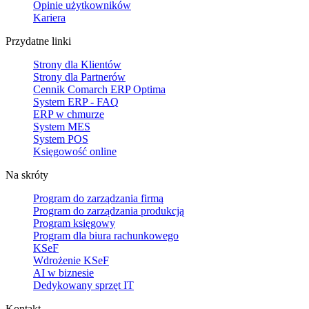
Opinie użytkowników
Kariera
Przydatne linki
Strony dla Klientów
Strony dla Partnerów
Cennik Comarch ERP Optima
System ERP - FAQ
ERP w chmurze
System MES
System POS
Księgowość online
Na skróty
Program do zarządzania firmą
Program do zarządzania produkcją
Program księgowy
Program dla biura rachunkowego
KSeF
Wdrożenie KSeF
AI w biznesie
Dedykowany sprzęt IT
Kontakt