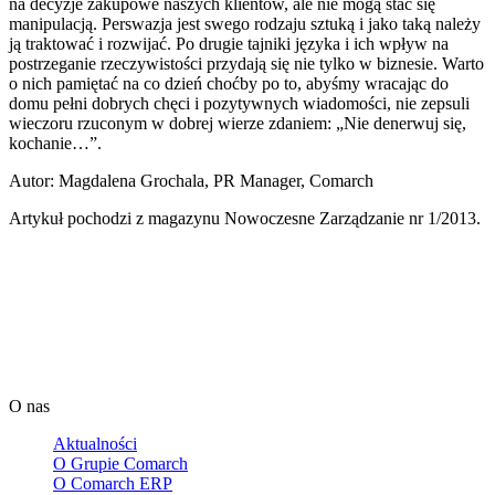
na decyzje zakupowe naszych klientów, ale nie mogą stać się
manipulacją. Perswazja jest swego rodzaju sztuką i jako taką należy
ją traktować i rozwijać. Po drugie tajniki języka i ich wpływ na
postrzeganie rzeczywistości przydają się nie tylko w biznesie. Warto
o nich pamiętać na co dzień choćby po to, abyśmy wracając do
domu pełni dobrych chęci i pozytywnych wiadomości, nie zepsuli
wieczoru rzuconym w dobrej wierze zdaniem: „Nie denerwuj się,
kochanie…”.
Autor: Magdalena Grochala, PR Manager, Comarch
Artykuł pochodzi z magazynu Nowoczesne Zarządzanie nr 1/2013.
Skontaktuj się z ekspertem Comarch
Określ swoje potrzeby biznesowe. My zaoferujemy Ci opiekę
informatyczną i dedykowane rozwiązanie.
Przejdź do formularza
O nas
Aktualności
O Grupie Comarch
O Comarch ERP