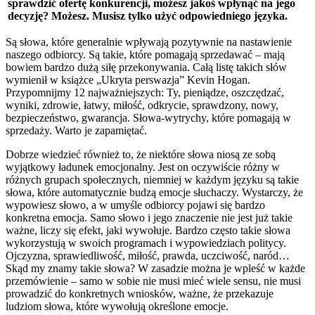
sprawdzić ofertę konkurencji, możesz jakoś wpłynąć na jego
decyzję? Możesz. Musisz tylko użyć odpowiedniego języka.
Są słowa, które generalnie wpływają pozytywnie na nastawienie
naszego odbiorcy. Są takie, które pomagają sprzedawać – mają
bowiem bardzo dużą siłę przekonywania. Całą listę takich słów
wymienił w książce „Ukryta perswazja” Kevin Hogan.
Przypomnijmy 12 najważniejszych: Ty, pieniądze, oszczędzać,
wyniki, zdrowie, łatwy, miłość, odkrycie, sprawdzony, nowy,
bezpieczeństwo, gwarancja. Słowa-wytrychy, które pomagają w
sprzedaży. Warto je zapamiętać.
Dobrze wiedzieć również to, że niektóre słowa niosą ze sobą
wyjątkowy ładunek emocjonalny. Jest on oczywiście różny w
różnych grupach społecznych, niemniej w każdym języku są takie
słowa, które automatycznie budzą emocje słuchaczy. Wystarczy, że
wypowiesz słowo, a w umyśle odbiorcy pojawi się bardzo
konkretna emocja. Samo słowo i jego znaczenie nie jest już takie
ważne, liczy się efekt, jaki wywołuje. Bardzo często takie słowa
wykorzystują w swoich programach i wypowiedziach politycy.
Ojczyzna, sprawiedliwość, miłość, prawda, uczciwość, naród…
Skąd my znamy takie słowa? W zasadzie można je wpleść w każde
przemówienie – samo w sobie nie musi mieć wiele sensu, nie musi
prowadzić do konkretnych wniosków, ważne, że przekazuje
ludziom słowa, które wywołują określone emocje.