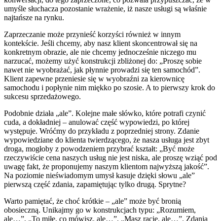
umyśle słuchacza pozostanie wrażenie, iż nasze usługi są właśnie
najtańsze na rynku.
Zaprzeczanie może przynieść korzyści również w innym
kontekście. Jeśli chcemy, aby nasz klient skoncentrował się na
konkretnym obrazie, ale nie chcemy jednocześnie niczego mu
narzucać, możemy użyć konstrukcji zbliżonej do: „Proszę sobie
nawet nie wyobrażać, jak płynnie prowadzi się ten samochód”.
Klient zapewne przeniesie się w wyobraźni za kierownicę
samochodu i popłynie nim miękko po szosie. A to pierwszy krok do
sukcesu sprzedażowego.
Podobnie działa „ale”. Kolejne małe słówko, które potrafi czynić
cuda, a dokładniej – anulować część wypowiedzi, po której
występuje. Wróćmy do przykładu z poprzedniej strony. Zdanie
wypowiedziane do klienta twierdzącego, że nasza usługa jest zbyt
droga, mogłoby z powodzeniem przybrać kształt: „Być może
rzeczywiście cena naszych usług nie jest niska, ale proszę wziąć pod
uwagę fakt, że proponujemy naszym klientom najwyższą jakość”.
Na poziomie nieświadomym umysł kasuje dzięki słowu „ale”
pierwszą część zdania, zapamiętując tylko drugą. Sprytne?
Warto pamiętać, że choć krótkie – „ale” może być bronią
obosieczną. Unikajmy go w konstrukcjach typu: „Rozumiem,
ale…”, „To miłe, co mówisz, ale…”, „Masz rację, ale…”. Zdania