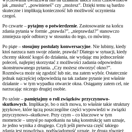
jak „musisz”, „powinieneś” czy „możesz”. Dzięki temu są bardzo
skuteczne i implikują konieczność lub możliwość uczynienia
czegoś.
Po czwarte –
pytajmy o potwierdzenie
. Zastosowanie na końcu
zdania pytania w formie „prawda?”, „nieprawdaż?” stanowczo
zmniejsza opór odbiorcy w stosunku do tego, co mówimy.
Po piąte –
stosujmy postulaty konwersacyjne
. Nie lubimy, kiedy
ktoś narzuca nam swoje zdanie, prawda? Dlatego w sytuacji, kiedy
chcemy skłonić kogoś do działania, nie wydając mu jednocześnie
poleceń, najlepiej skorzystać z możliwości zadania odpowiednio
skonstruowanego pytania. „Czy możesz otworzyć okno?”.
Rozmówca może się zgodzić lub nie, ma zatem wybór. Ostatecznie
jednak najczęściej odpowiedzią na tak zadane pytanie jest właśnie
działanie – w tym wypadku otwarcie okna. Osiągamy zatem cel, nie
narzucając niczego drugiej osobie.
Po szóste –
pamiętajmy o roli związków przyczynowo-
skutkowych
. Implikacje, bo o nich mowa, to właśnie takie struktury
językowe, które łączą poszczególne części wypowiedzi w związki
przyczynowo--skutkowe. Przy czym – co kluczowe w tym
momencie – umysł po napotkaniu na taką konstrukcję sam uznaje,
że jedno wynika z drugiego. Czyli jeśli pierwsza część takiego
zdania jest prawdziwa, podświadomość uznaje, że druga również