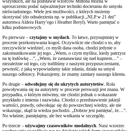
wszystkich, ale na podstawie wzorców Miltona można w
uproszczeniu podać najważniejsze techniki docierania do umysłu
nieświadomego. Wiele jest możliwości, z których możemy
skorzystać (do odnalezienia np. w publikacji „NLP w 21 dni”
autorstwa Aldera Harry’ego i Heather Beryl). Warto pamiętać o
kilku podstawowych.
Po pierwsze –
czytajmy w myślach
. To łatwe, przynajmniej w
procesie przekonywania kogoś. Oczywiście nie chodzi o to, aby
rzeczywiście wiedzieć, co myśli dana osoba, chodzi jedynie o
zakomunikowanie jej tego. „Wiem, o czym myślisz, kiedy patrzysz
na tę lodówkę…”, „Wiem, że zastanawiasz się nad kupnem…” –
niezależnie od tego, czy trafiliśmy z naszymi przypuszczeniami,
pewność, z jaką wypowiadamy takie zdania, działa na umysł
naszego odbiorcy. Pokazujemy, że znamy zamiary naszego klienta.
Po drugie –
odwołujmy się do ukrytych autorytetów
. Rola
powoływania się na autorytety w procesie perswazji jest znana. W
przypadku, o którym mówimy, nie chodzi jednak o wskazanie
przykładu z imienia i nazwiska. Chodzi o przedstawienie jakiejś
wartości, prawdy, odwołując się do powszechnej wiedzy, ale nie
wskazując, skąd ta wiedza pochodzi. „Dobrze jest pamiętać, że…”.
No właśnie, pamiętajmy, ale bez wnikania w szczegóły.
Po trzecie –
używajmy czasowników modalnych
. Nasz wzorzec
wychowania uwrażliwia nas na działanie takich form czasowników