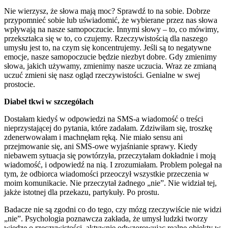
Nie wierzysz, że słowa mają moc? Sprawdź to na sobie. Dobrze
przypomnieć sobie lub uświadomić, że wybierane przez nas słowa
wpływają na nasze samopoczucie. Innymi słowy – to, co mówimy,
przekształca się w to, co czujemy. Rzeczywistością dla naszego
umysłu jest to, na czym się koncentrujemy. Jeśli są to negatywne
emocje, nasze samopoczucie będzie niezbyt dobre. Gdy zmienimy
słowa, jakich używamy, zmienimy nasze uczucia. Wraz ze zmianą
uczuć zmieni się nasz ogląd rzeczywistości. Genialne w swej
prostocie.
Diabeł tkwi w szczegółach
Dostałam kiedyś w odpowiedzi na SMS-a wiadomość o treści
nieprzystającej do pytania, które zadałam. Zdziwiłam się, troszkę
zdenerwowałam i machnęłam ręką. Nie miało sensu ani
przejmowanie się, ani SMS-owe wyjaśnianie sprawy. Kiedy
niebawem sytuacja się powtórzyła, przeczytałam dokładnie i moją
wiadomość, i odpowiedź na nią. I zrozumiałam. Problem polegał na
tym, że odbiorca wiadomości przeoczył wszystkie przeczenia w
moim komunikacie. Nie przeczytał żadnego „nie”. Nie widział tej,
jakże istotnej dla przekazu, partykuły. Po prostu.
Badacze nie są zgodni co do tego, czy mózg rzeczywiście nie widzi
„nie”. Psychologia poznawcza zakłada, że umysł ludzki tworzy
wiedzę o rzeczywistości, aktywnie odwzorowując realne obiekty w