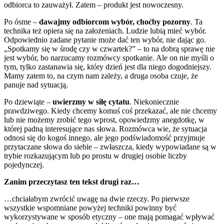
odbiorca to zauważył. Zatem – produkt jest nowoczesny.
Po ósme –
dawajmy odbiorcom wybór, choćby pozorny
. Ta
technika też opiera się na założeniach. Ludzie lubią mieć wybór.
Odpowiednio zadane pytanie może dać ten wybór, nie dając go.
„Spotkamy się w środę czy w czwartek?” – to na dobrą sprawę nie
jest wybór, bo narzucamy rozmówcy spotkanie. Ale on nie myśli o
tym, tylko zastanawia się, który dzień jest dla niego dogodniejszy.
Mamy zatem to, na czym nam zależy, a druga osoba czuje, że
panuje nad sytuacją.
Po dziewiąte –
uwierzmy w siłę cytatu
. Niekoniecznie
prawdziwego. Kiedy chcemy komuś coś przekazać, ale nie chcemy
lub nie możemy zrobić tego wprost, opowiedzmy anegdotkę, w
której padną interesujące nas słowa. Rozmówca wie, że sytuacja
odnosi się do kogoś innego, ale jego podświadomość przyjmuje
przytaczane słowa do siebie – zwłaszcza, kiedy wypowiadane są w
trybie rozkazującym lub po prostu w drugiej osobie liczby
pojedynczej.
Zanim przeczytasz ten tekst drugi raz…
…chciałabym zwrócić uwagę na dwie rzeczy. Po pierwsze
wszystkie wspomniane powyżej techniki powinny być
wykorzystywane w sposób etyczny – one mają pomagać wpływać