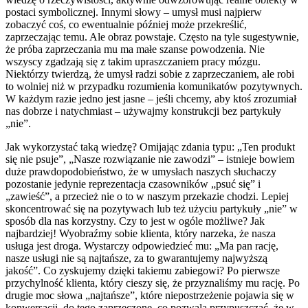
postaci symbolicznej. Innymi słowy – umysł musi najpierw
zobaczyć coś, co ewentualnie później może przekreślić,
zaprzeczając temu. Ale obraz powstaje. Często na tyle sugestywnie,
że próba zaprzeczania mu ma małe szanse powodzenia. Nie
wszyscy zgadzają się z takim upraszczaniem pracy mózgu.
Niektórzy twierdzą, że umysł radzi sobie z zaprzeczaniem, ale robi
to wolniej niż w przypadku rozumienia komunikatów pozytywnych.
W każdym razie jedno jest jasne – jeśli chcemy, aby ktoś zrozumiał
nas dobrze i natychmiast – używajmy konstrukcji bez partykuły
„nie”.
Jak wykorzystać taką wiedzę? Omijając zdania typu: „Ten produkt
się nie psuje”, „Nasze rozwiązanie nie zawodzi” – istnieje bowiem
duże prawdopodobieństwo, że w umysłach naszych słuchaczy
pozostanie jedynie reprezentacja czasowników „psuć się” i
„zawieść”, a przecież nie o to w naszym przekazie chodzi. Lepiej
skoncentrować się na pozytywach lub też użyciu partykuły „nie” w
sposób dla nas korzystny. Czy to jest w ogóle możliwe? Jak
najbardziej! Wyobraźmy sobie klienta, który narzeka, że nasza
usługa jest droga. Wystarczy odpowiedzieć mu: „Ma pan rację,
nasze usługi nie są najtańsze, za to gwarantujemy najwyższą
jakość”. Co zyskujemy dzięki takiemu zabiegowi? Po pierwsze
przychylność klienta, który cieszy się, że przyznaliśmy mu rację. Po
drugie moc słowa „najtańsze”, które niepostrzeżenie pojawia się w
konwersacji, do tego zaprzeczone, co pozwala przypuszczać, że w