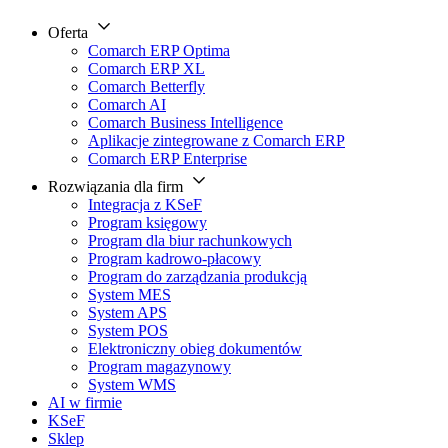
Oferta
Comarch ERP Optima
Comarch ERP XL
Comarch Betterfly
Comarch AI
Comarch Business Intelligence
Aplikacje zintegrowane z Comarch ERP
Comarch ERP Enterprise
Rozwiązania dla firm
Integracja z KSeF
Program księgowy
Program dla biur rachunkowych
Program kadrowo-płacowy
Program do zarządzania produkcją
System MES
System APS
System POS
Elektroniczny obieg dokumentów
Program magazynowy
System WMS
AI w firmie
KSeF
Sklep