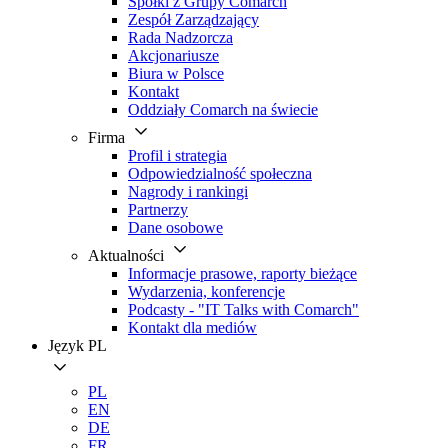
Spółki z Grupy Comarch
Zespół Zarządzający
Rada Nadzorcza
Akcjonariusze
Biura w Polsce
Kontakt
Oddziały Comarch na świecie
Firma
Profil i strategia
Odpowiedzialność społeczna
Nagrody i rankingi
Partnerzy
Dane osobowe
Aktualności
Informacje prasowe, raporty bieżące
Wydarzenia, konferencje
Podcasty - "IT Talks with Comarch"
Kontakt dla mediów
Język
PL
PL
EN
DE
FR