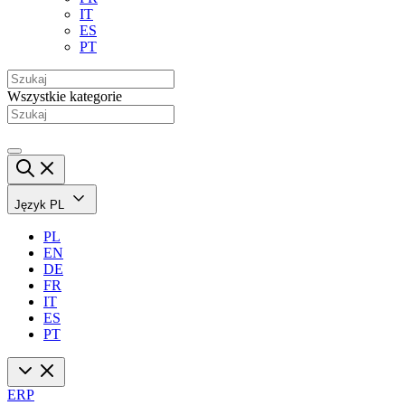
IT
ES
PT
Wszystkie kategorie
Język
PL
PL
EN
DE
FR
IT
ES
PT
ERP