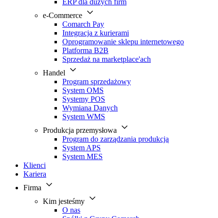
ERP dla dużych firm
e-Commerce
Comarch Pay
Integracja z kurierami
Oprogramowanie sklepu internetowego
Platforma B2B
Sprzedaż na marketplace'ach
Handel
Program sprzedażowy
System OMS
Systemy POS
Wymiana Danych
System WMS
Produkcja przemysłowa
Program do zarządzania produkcją
System APS
System MES
Klienci
Kariera
Firma
Kim jesteśmy
O nas