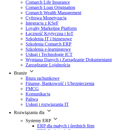
Comarch Life Insurance
Comarch Loan Origination
Comarch Wealth Management
Cyfrowa Monetyzacja
Integracja z KSeF
Loyalty Marketing Platform
Łączność Krytyczna i IoT
Szkolenia IT i biznesowe
Szkolenia Comarch ERP
Szkolenia e-learningowe
Usługi i Technologie ICT
Wymiana Danych i Zarządzanie Dokumentami
Zarządzanie Lojalnością
Branże
Biura rachunkowe
Finanse, Bankowość i Ubezpieczenia
FMCG
Komunikacja
Paliwa
Usługi i rozwiązania IT
Rozwiązania dla
Systemy ERP
ERP dla małych i średnich firm