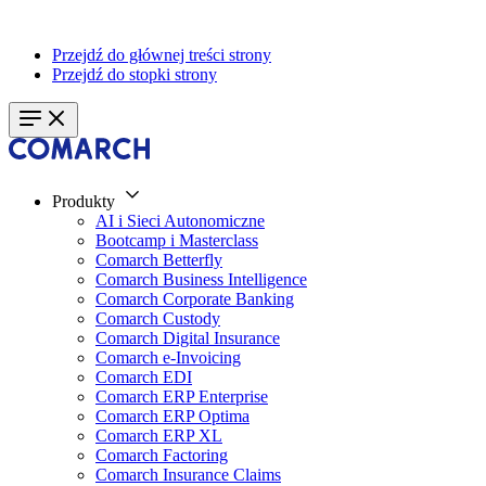
Przejdź do głównej treści strony
Przejdź do stopki strony
Produkty
AI i Sieci Autonomiczne
Bootcamp i Masterclass
Comarch Betterfly
Comarch Business Intelligence
Comarch Corporate Banking
Comarch Custody
Comarch Digital Insurance
Comarch e-Invoicing
Comarch EDI
Comarch ERP Enterprise
Comarch ERP Optima
Comarch ERP XL
Comarch Factoring
Comarch Insurance Claims