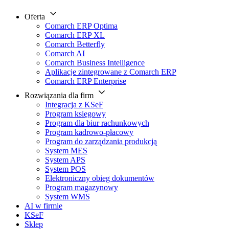
Oferta
Comarch ERP Optima
Comarch ERP XL
Comarch Betterfly
Comarch AI
Comarch Business Intelligence
Aplikacje zintegrowane z Comarch ERP
Comarch ERP Enterprise
Rozwiązania dla firm
Integracja z KSeF
Program księgowy
Program dla biur rachunkowych
Program kadrowo-płacowy
Program do zarządzania produkcją
System MES
System APS
System POS
Elektroniczny obieg dokumentów
Program magazynowy
System WMS
AI w firmie
KSeF
Sklep