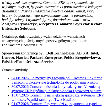
wiedzy z zakresu systemów Comarch ERP oraz spotkania się
w jednym miejscu, by podsumować rok i porozmawiać o kolejnych
działaniach. Nazwa wydarzenia świetnie oddaje klimat, który
tworzy, bo podczas niego wzmacniamy właśnie partnerstwo,
budując relacje i wymieniając się doświadczeniami
– mówi
Zbigniew Rymarczyk, wiceprezes Comarch i dyrektor sektora
Enterprise Solutions
.
Ostatniego dnia uczestnicy wzięli udział w warsztatach
tematycznych poświęconych poszczególnym produktom
i aplikacjom Comarch ERP.
Sponsorami konferencji byli:
Dell Technologies, AB S.A, Intel,
Lenovo, Hawlett Packard Enterprise, Polska Bezgotówkowa,
Polskie ePłatności oraz eService
.
Ostatnie artykuły
04.08.2026
Od medycyny i wojska po… kosmos. Tak firma
Semicon wykorzystuje technologię do podbijania rynków
30.07.2026
Comarch odsłania karty: tak agenci AI zmienią
systemy ERP. Spółka publikuje e-booka i prowadzi pilotaże
13.07.2026
Comarch z największą sprzedażą systemów ERP
w Polsce. Wyniki rankingu ITwiz Best100
01.07.2026
Comarch Pay wchodzi z przytupem na rynek e-