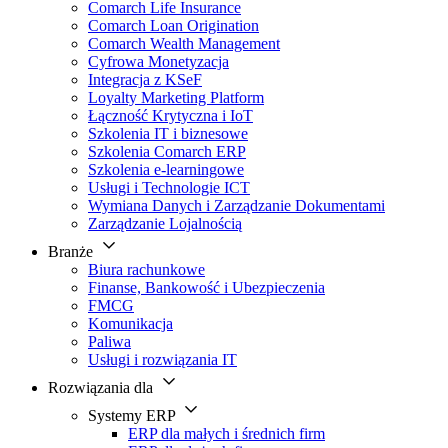
Comarch Life Insurance
Comarch Loan Origination
Comarch Wealth Management
Cyfrowa Monetyzacja
Integracja z KSeF
Loyalty Marketing Platform
Łączność Krytyczna i IoT
Szkolenia IT i biznesowe
Szkolenia Comarch ERP
Szkolenia e-learningowe
Usługi i Technologie ICT
Wymiana Danych i Zarządzanie Dokumentami
Zarządzanie Lojalnością
Branże
Biura rachunkowe
Finanse, Bankowość i Ubezpieczenia
FMCG
Komunikacja
Paliwa
Usługi i rozwiązania IT
Rozwiązania dla
Systemy ERP
ERP dla małych i średnich firm