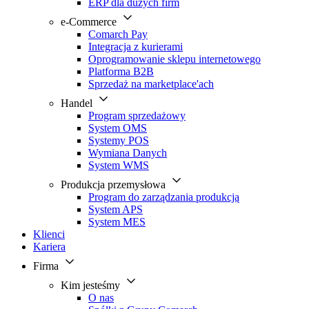
ERP dla dużych firm
e-Commerce
Comarch Pay
Integracja z kurierami
Oprogramowanie sklepu internetowego
Platforma B2B
Sprzedaż na marketplace'ach
Handel
Program sprzedażowy
System OMS
Systemy POS
Wymiana Danych
System WMS
Produkcja przemysłowa
Program do zarządzania produkcją
System APS
System MES
Klienci
Kariera
Firma
Kim jesteśmy
O nas