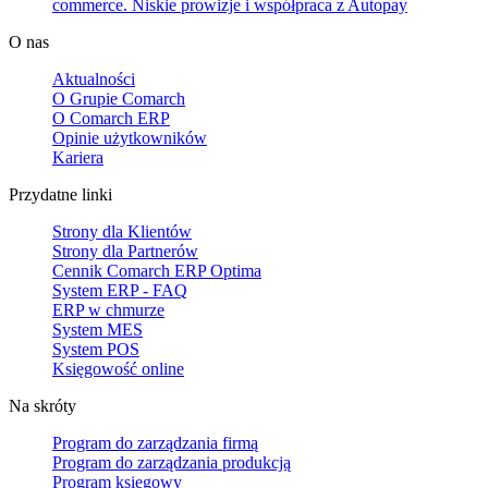
commerce. Niskie prowizje i współpraca z Autopay
O nas
Aktualności
O Grupie Comarch
O Comarch ERP
Opinie użytkowników
Kariera
Przydatne linki
Strony dla Klientów
Strony dla Partnerów
Cennik Comarch ERP Optima
System ERP - FAQ
ERP w chmurze
System MES
System POS
Księgowość online
Na skróty
Program do zarządzania firmą
Program do zarządzania produkcją
Program księgowy