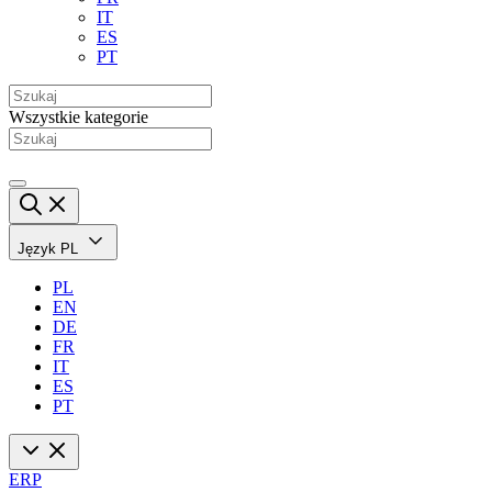
IT
ES
PT
Wszystkie kategorie
Język
PL
PL
EN
DE
FR
IT
ES
PT
ERP