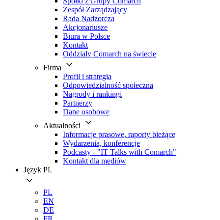
Spółki z Grupy Comarch
Zespół Zarządzający
Rada Nadzorcza
Akcjonariusze
Biura w Polsce
Kontakt
Oddziały Comarch na świecie
Firma
Profil i strategia
Odpowiedzialność społeczna
Nagrody i rankingi
Partnerzy
Dane osobowe
Aktualności
Informacje prasowe, raporty bieżące
Wydarzenia, konferencje
Podcasty - "IT Talks with Comarch"
Kontakt dla mediów
Język
PL
PL
EN
DE
FR