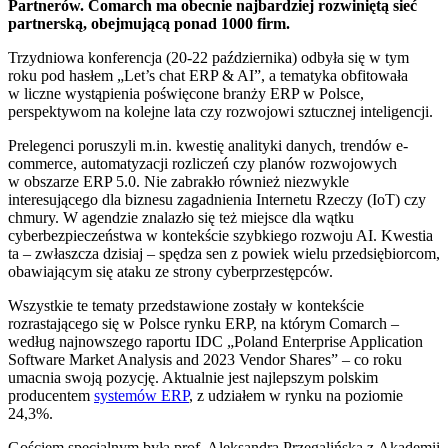
Partnerów. Comarch ma obecnie najbardziej rozwiniętą sieć
partnerską, obejmującą ponad 1000 firm.
Trzydniowa konferencja (20-22 października) odbyła się w tym
roku pod hasłem „Let’s chat ERP & AI”, a tematyka obfitowała
w liczne wystąpienia poświęcone branży ERP w Polsce,
perspektywom na kolejne lata czy rozwojowi sztucznej inteligencji.
Prelegenci poruszyli m.in. kwestię analityki danych, trendów e-
commerce, automatyzacji rozliczeń czy planów rozwojowych
w obszarze ERP 5.0. Nie zabrakło również niezwykle
interesującego dla biznesu zagadnienia Internetu Rzeczy (IoT) czy
chmury. W agendzie znalazło się też miejsce dla wątku
cyberbezpieczeństwa w kontekście szybkiego rozwoju AI. Kwestia
ta – zwłaszcza dzisiaj – spędza sen z powiek wielu przedsiębiorcom,
obawiającym się ataku ze strony cyberprzestępców.
Wszystkie te tematy przedstawione zostały w kontekście
rozrastającego się w Polsce rynku ERP, na którym Comarch –
według najnowszego raportu IDC „Poland Enterprise Application
Software Market Analysis and 2023 Vendor Shares” – co roku
umacnia swoją pozycję. Aktualnie jest najlepszym polskim
producentem
systemów ERP
, z udziałem w rynku na poziomie
24,3%.
Gościem specjalnym była prof. Aleksandra Przegalińska z Akademii