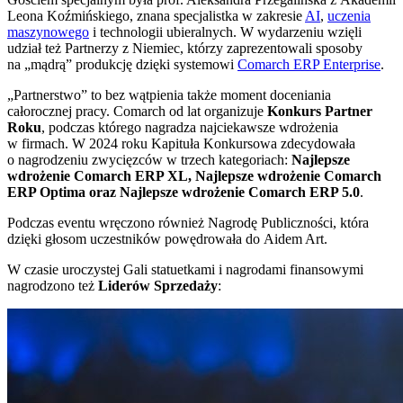
Leona Koźmińskiego, znana specjalistka w zakresie
AI
,
uczenia
maszynowego
i technologii ubieralnych. W wydarzeniu wzięli
udział też Partnerzy z Niemiec, którzy zaprezentowali sposoby
na „mądrą” produkcję dzięki systemowi
Comarch ERP Enterprise
.
„Partnerstwo” to bez wątpienia także moment doceniania
całorocznej pracy. Comarch od lat organizuje
Konkurs Partner
Roku
, podczas którego nagradza najciekawsze wdrożenia
w firmach. W 2024 roku Kapituła Konkursowa zdecydowała
o nagrodzeniu zwycięzców w trzech kategoriach:
Najlepsze
wdrożenie Comarch ERP XL, Najlepsze wdrożenie Comarch
ERP Optima oraz Najlepsze wdrożenie Comarch ERP 5.0
.
Podczas eventu wręczono również Nagrodę Publiczności, która
dzięki głosom uczestników powędrowała do Aidem Art.
W czasie uroczystej Gali statuetkami i nagrodami finansowymi
nagrodzono też
Liderów Sprzedaży
: