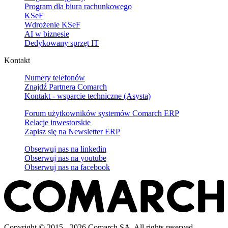
Program dla biura rachunkowego
KSeF
Wdrożenie KSeF
AI w biznesie
Dedykowany sprzęt IT
Kontakt
Numery telefonów
Znajdź Partnera Comarch
Kontakt - wsparcie techniczne (Asysta)
Forum użytkowników systemów Comarch ERP
Relacje inwestorskie
Zapisz się na Newsletter ERP
Obserwuj nas na
linkedin
Obserwuj nas na
youtube
Obserwuj nas na
facebook
Copyright © 2015 - 2026 Comarch SA. All rights reserved.