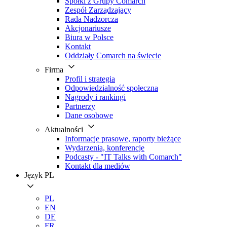
Spółki z Grupy Comarch
Zespół Zarządzający
Rada Nadzorcza
Akcjonariusze
Biura w Polsce
Kontakt
Oddziały Comarch na świecie
Firma
Profil i strategia
Odpowiedzialność społeczna
Nagrody i rankingi
Partnerzy
Dane osobowe
Aktualności
Informacje prasowe, raporty bieżące
Wydarzenia, konferencje
Podcasty - "IT Talks with Comarch"
Kontakt dla mediów
Język
PL
PL
EN
DE
FR