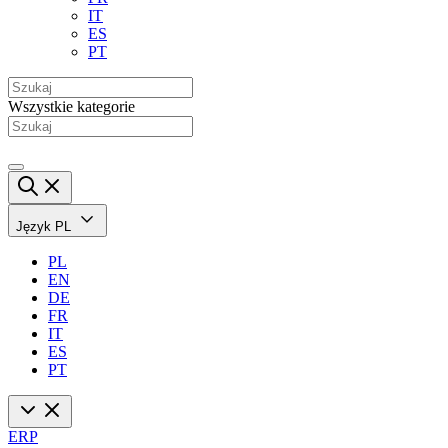
IT
ES
PT
Wszystkie kategorie
Język
PL
PL
EN
DE
FR
IT
ES
PT
ERP