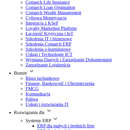
Comarch Life Insurance
Comarch Loan Origination
Comarch Wealth Management
Cyfrowa Monetyzacja
Integracja z KSeF
Loyalty Marketing Platform
Łączność Krytyczna i IoT
Szkolenia IT i biznesowe
Szkolenia Comarch ERP
Szkolenia e-learningowe
Usługi i Technologie ICT
Wymiana Danych i Zarządzanie Dokumentami
Zarządzanie Lojalnością
Branże
Biura rachunkowe
Finanse, Bankowość i Ubezpieczenia
FMCG
Komunikacja
Paliwa
Usługi i rozwiązania IT
Rozwiązania dla
Systemy ERP
ERP dla małych i średnich firm