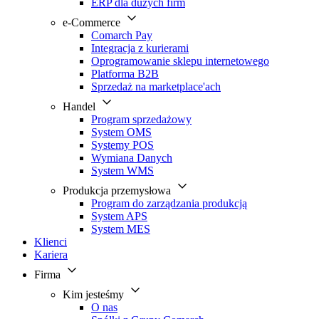
ERP dla dużych firm
e-Commerce
Comarch Pay
Integracja z kurierami
Oprogramowanie sklepu internetowego
Platforma B2B
Sprzedaż na marketplace'ach
Handel
Program sprzedażowy
System OMS
Systemy POS
Wymiana Danych
System WMS
Produkcja przemysłowa
Program do zarządzania produkcją
System APS
System MES
Klienci
Kariera
Firma
Kim jesteśmy
O nas