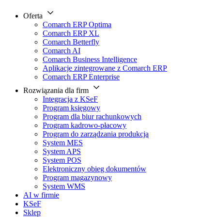
Oferta
Comarch ERP Optima
Comarch ERP XL
Comarch Betterfly
Comarch AI
Comarch Business Intelligence
Aplikacje zintegrowane z Comarch ERP
Comarch ERP Enterprise
Rozwiązania dla firm
Integracja z KSeF
Program księgowy
Program dla biur rachunkowych
Program kadrowo-płacowy
Program do zarządzania produkcją
System MES
System APS
System POS
Elektroniczny obieg dokumentów
Program magazynowy
System WMS
AI w firmie
KSeF
Sklep