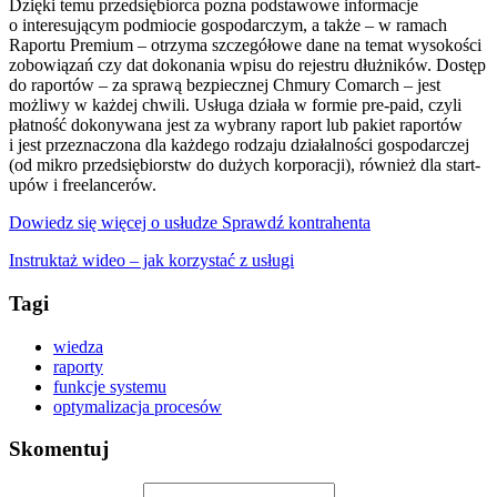
Dzięki temu przedsiębiorca pozna podstawowe informacje
o interesującym podmiocie gospodarczym, a także – w ramach
Raportu Premium – otrzyma szczegółowe dane na temat wysokości
zobowiązań czy dat dokonania wpisu do rejestru dłużników. Dostęp
do raportów – za sprawą bezpiecznej Chmury Comarch – jest
możliwy w każdej chwili. Usługa działa w formie pre-paid, czyli
płatność dokonywana jest za wybrany raport lub pakiet raportów
i jest przeznaczona dla każdego rodzaju działalności gospodarczej
(od mikro przedsiębiorstw do dużych korporacji), również dla start-
upów i freelancerów.
Dowiedz się więcej o usłudze Sprawdź kontrahenta
Instruktaż wideo – jak korzystać z usługi
Tagi
wiedza
raporty
funkcje systemu
optymalizacja procesów
Skomentuj