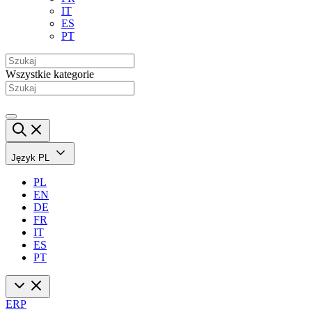
IT
ES
PT
Wszystkie kategorie
Język
PL
PL
EN
DE
FR
IT
ES
PT
ERP