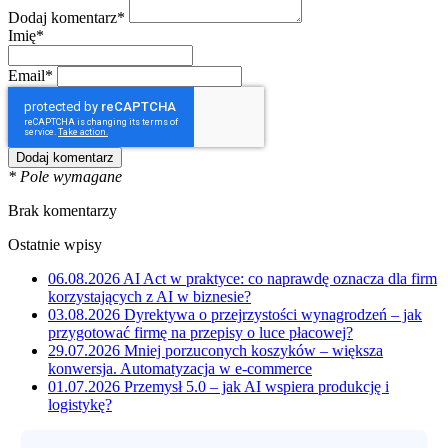
Dodaj komentarz*
Imię*
Email*
* Pole wymagane
Brak komentarzy
Ostatnie wpisy
06.08.2026
AI Act w praktyce: co naprawdę oznacza dla firm
korzystających z AI w biznesie?
03.08.2026
Dyrektywa o przejrzystości wynagrodzeń – jak
przygotować firmę na przepisy o luce płacowej?
29.07.2026
Mniej porzuconych koszyków – większa
konwersja. Automatyzacja w e-commerce
01.07.2026
Przemysł 5.0 – jak AI wspiera produkcję i
logistykę?