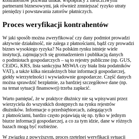
kontrahentów pozwala unikać współpracy z nieuczciwymi
partnerami biznesowymi, jak również zmniejszać ryzyko utraty
pieniędzy i powstawania zatorów płatniczych.
Proces weryfikacji kontrahentów
W jaki sposób można zweryfikować czy dany podmiot prowadzi
aktywnie działalność, nie zalega z płatnościami, bądź czy prowadzi
biznes wysokiego ryzyka? Na polskim rynku istnieje wiele
instytucji, zajmujących się gromadzeniem i publikacją danych
o podmiotach gospodarczych – są to rejestry publiczne (np. GUS,
CEiDG, KRS, lista sankcyjna MSWiA czy biała lista podatników
VAT), a także kilka niezależnych biur informacji gospodarczej,
giełdy wierzytelności i wywiadownie gospodarcze. Część danych
można sprawdzić bezpłatnie, za bardziej szczegółowe dane (np.
na temat sytuacji finansowej) trzeba zapłacić.
Warto pamiętać, że w praktyce dłużnicy nie są wpisywani przez
wierzyciela do wszystkich dostępnych na rynku rejestrów
dłużników. Informacje o przedsiębiorcach, zalegających
z płatnościami, bardzo często pojawiają się np. tylko w jednym
biurze informacji gospodarczej, a co za tym idzie, dane w różnych
bazach mogą być rozbieżne.
W związku z powyższym, proces rzetelnej weryfikacji sytuacji