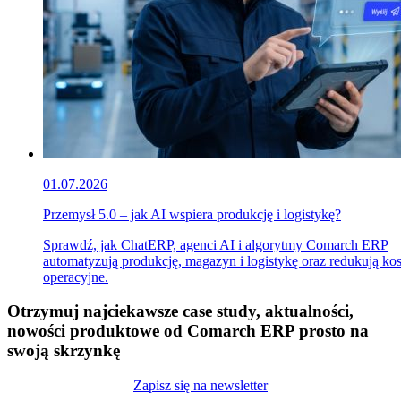
01.07.2026
Przemysł 5.0 – jak AI wspiera produkcję i logistykę?
Sprawdź, jak ChatERP, agenci AI i algorytmy Comarch ERP
automatyzują produkcję, magazyn i logistykę oraz redukują ko
operacyjne.
Otrzymuj najciekawsze case study, aktualności,
nowości produktowe od Comarch ERP prosto na
swoją skrzynkę
Zapisz się na newsletter