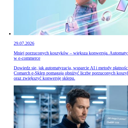
29.07.2026
Mniej porzuconych koszyków – większa konwersja. Automaty
w e-commerce
Dowiedz się, jak automatyzacja, wsparcie AI i metody płatnośc
Comarch e-Sklep pomagają obniżyć liczbę porzuconych kosz
oraz zwiększyć konwersję sklepu.