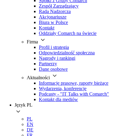
Spółki z Grupy Comarch
Zespół Zarządzający
Rada Nadzorcza
Akcjonariusze
Biura w Polsce
Kontakt
Oddziały Comarch na świecie
Firma
Profil i strategia
Odpowiedzialność społeczna
Nagrody i rankingi
Partnerzy
Dane osobowe
Aktualności
Informacje prasowe, raporty bieżące
Wydarzenia, konferencje
Podcasty - "IT Talks with Comarch"
Kontakt dla mediów
Język
PL
PL
EN
DE
FR