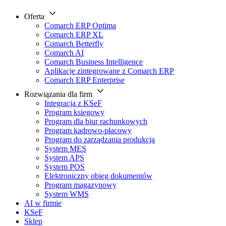
Oferta
Comarch ERP Optima
Comarch ERP XL
Comarch Betterfly
Comarch AI
Comarch Business Intelligence
Aplikacje zintegrowane z Comarch ERP
Comarch ERP Enterprise
Rozwiązania dla firm
Integracja z KSeF
Program księgowy
Program dla biur rachunkowych
Program kadrowo-płacowy
Program do zarządzania produkcją
System MES
System APS
System POS
Elektroniczny obieg dokumentów
Program magazynowy
System WMS
AI w firmie
KSeF
Sklep