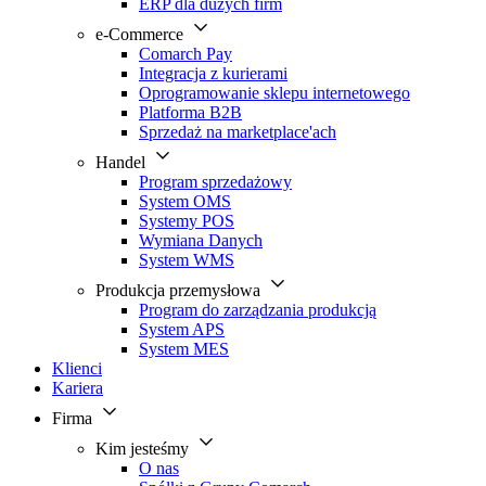
ERP dla dużych firm
e-Commerce
Comarch Pay
Integracja z kurierami
Oprogramowanie sklepu internetowego
Platforma B2B
Sprzedaż na marketplace'ach
Handel
Program sprzedażowy
System OMS
Systemy POS
Wymiana Danych
System WMS
Produkcja przemysłowa
Program do zarządzania produkcją
System APS
System MES
Klienci
Kariera
Firma
Kim jesteśmy
O nas