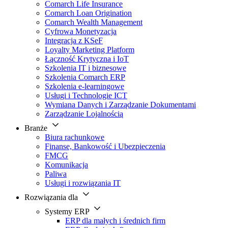
Comarch Life Insurance
Comarch Loan Origination
Comarch Wealth Management
Cyfrowa Monetyzacja
Integracja z KSeF
Loyalty Marketing Platform
Łączność Krytyczna i IoT
Szkolenia IT i biznesowe
Szkolenia Comarch ERP
Szkolenia e-learningowe
Usługi i Technologie ICT
Wymiana Danych i Zarządzanie Dokumentami
Zarządzanie Lojalnością
Branże
Biura rachunkowe
Finanse, Bankowość i Ubezpieczenia
FMCG
Komunikacja
Paliwa
Usługi i rozwiązania IT
Rozwiązania dla
Systemy ERP
ERP dla małych i średnich firm