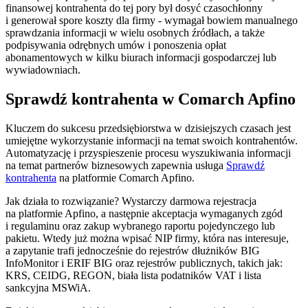
finansowej kontrahenta do tej pory był dosyć czasochłonny
i generował spore koszty dla firmy - wymagał bowiem manualnego
sprawdzania informacji w wielu osobnych źródłach, a także
podpisywania odrębnych umów i ponoszenia opłat
abonamentowych w kilku biurach informacji gospodarczej lub
wywiadowniach.
Sprawdź kontrahenta w Comarch Apfino
Kluczem do sukcesu przedsiębiorstwa w dzisiejszych czasach jest
umiejętne wykorzystanie informacji na temat swoich kontrahentów.
Automatyzację i przyspieszenie procesu wyszukiwania informacji
na temat partnerów biznesowych zapewnia usługa
Sprawdź
kontrahenta
na platformie Comarch Apfino.
Jak działa to rozwiązanie? Wystarczy darmowa rejestracja
na platformie Apfino, a następnie akceptacja wymaganych zgód
i regulaminu oraz zakup wybranego raportu pojedynczego lub
pakietu. Wtedy już można wpisać NIP firmy, która nas interesuje,
a zapytanie trafi jednocześnie do rejestrów dłużników BIG
InfoMonitor i ERIF BIG oraz rejestrów publicznych, takich jak:
KRS, CEIDG, REGON, biała lista podatników VAT i lista
sankcyjna MSWiA.