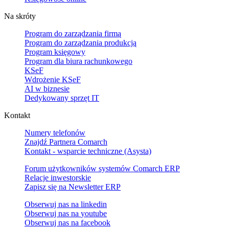
Na skróty
Program do zarządzania firmą
Program do zarządzania produkcją
Program księgowy
Program dla biura rachunkowego
KSeF
Wdrożenie KSeF
AI w biznesie
Dedykowany sprzęt IT
Kontakt
Numery telefonów
Znajdź Partnera Comarch
Kontakt - wsparcie techniczne (Asysta)
Forum użytkowników systemów Comarch ERP
Relacje inwestorskie
Zapisz się na Newsletter ERP
Obserwuj nas na
linkedin
Obserwuj nas na
youtube
Obserwuj nas na
facebook