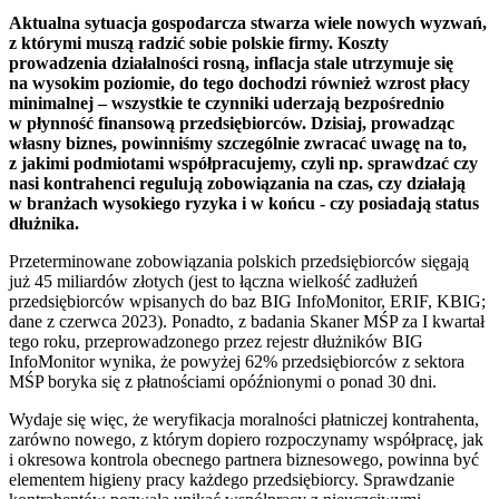
Aktualna sytuacja gospodarcza stwarza wiele nowych wyzwań,
z którymi muszą radzić sobie polskie firmy. Koszty
prowadzenia działalności rosną, inflacja stale utrzymuje się
na wysokim poziomie, do tego dochodzi również wzrost płacy
minimalnej – wszystkie te czynniki uderzają bezpośrednio
w płynność finansową przedsiębiorców. Dzisiaj, prowadząc
własny biznes, powinniśmy szczególnie zwracać uwagę na to,
z jakimi podmiotami współpracujemy, czyli np. sprawdzać czy
nasi kontrahenci regulują zobowiązania na czas, czy działają
w branżach wysokiego ryzyka i w końcu - czy posiadają status
dłużnika.
Przeterminowane zobowiązania polskich przedsiębiorców sięgają
już 45 miliardów złotych (jest to łączna wielkość zadłużeń
przedsiębiorców wpisanych do baz BIG InfoMonitor, ERIF, KBIG;
dane z czerwca 2023). Ponadto, z badania Skaner MŚP za I kwartał
tego roku, przeprowadzonego przez rejestr dłużników BIG
InfoMonitor wynika, że powyżej 62% przedsiębiorców z sektora
MŚP boryka się z płatnościami opóźnionymi o ponad 30 dni.
Wydaje się więc, że weryfikacja moralności płatniczej kontrahenta,
zarówno nowego, z którym dopiero rozpoczynamy współpracę, jak
i okresowa kontrola obecnego partnera biznesowego, powinna być
elementem higieny pracy każdego przedsiębiorcy. Sprawdzanie