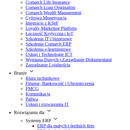
Comarch Life Insurance
Comarch Loan Origination
Comarch Wealth Management
Cyfrowa Monetyzacja
Integracja z KSeF
Loyalty Marketing Platform
Łączność Krytyczna i IoT
Szkolenia IT i biznesowe
Szkolenia Comarch ERP
Szkolenia e-learningowe
Usługi i Technologie ICT
Wymiana Danych i Zarządzanie Dokumentami
Zarządzanie Lojalnością
Branże
Biura rachunkowe
Finanse, Bankowość i Ubezpieczenia
FMCG
Komunikacja
Paliwa
Usługi i rozwiązania IT
Rozwiązania dla
Systemy ERP
ERP dla małych i średnich firm