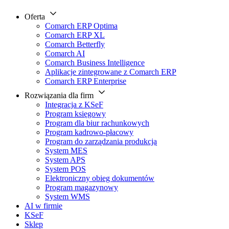
Oferta
Comarch ERP Optima
Comarch ERP XL
Comarch Betterfly
Comarch AI
Comarch Business Intelligence
Aplikacje zintegrowane z Comarch ERP
Comarch ERP Enterprise
Rozwiązania dla firm
Integracja z KSeF
Program księgowy
Program dla biur rachunkowych
Program kadrowo-płacowy
Program do zarządzania produkcją
System MES
System APS
System POS
Elektroniczny obieg dokumentów
Program magazynowy
System WMS
AI w firmie
KSeF
Sklep