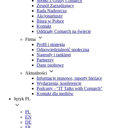
Spółki z Grupy Comarch
Zespół Zarządzający
Rada Nadzorcza
Akcjonariusze
Biura w Polsce
Kontakt
Oddziały Comarch na świecie
Firma
Profil i strategia
Odpowiedzialność społeczna
Nagrody i rankingi
Partnerzy
Dane osobowe
Aktualności
Informacje prasowe, raporty bieżące
Wydarzenia, konferencje
Podcasty - "IT Talks with Comarch"
Kontakt dla mediów
Język
PL
PL
EN
DE
FR