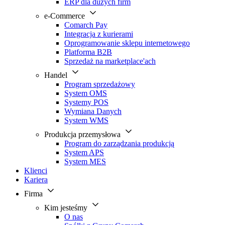
ERP dla dużych firm
e-Commerce
Comarch Pay
Integracja z kurierami
Oprogramowanie sklepu internetowego
Platforma B2B
Sprzedaż na marketplace'ach
Handel
Program sprzedażowy
System OMS
Systemy POS
Wymiana Danych
System WMS
Produkcja przemysłowa
Program do zarządzania produkcją
System APS
System MES
Klienci
Kariera
Firma
Kim jesteśmy
O nas