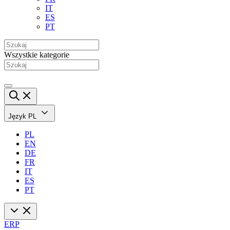
IT
ES
PT
Wszystkie kategorie
Język
PL
PL
EN
DE
FR
IT
ES
PT
ERP