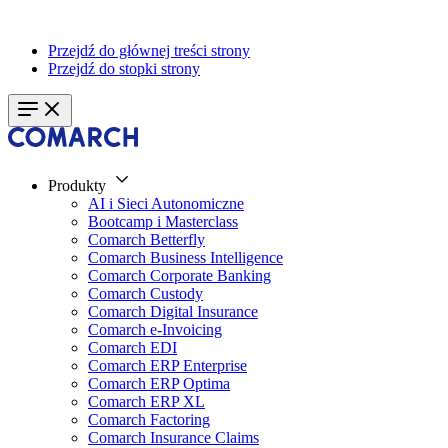
Przejdź do głównej treści strony
Przejdź do stopki strony
Produkty
AI i Sieci Autonomiczne
Bootcamp i Masterclass
Comarch Betterfly
Comarch Business Intelligence
Comarch Corporate Banking
Comarch Custody
Comarch Digital Insurance
Comarch e-Invoicing
Comarch EDI
Comarch ERP Enterprise
Comarch ERP Optima
Comarch ERP XL
Comarch Factoring
Comarch Insurance Claims