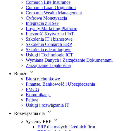
Comarch Life Insurance
Comarch Loan Origination
Comarch Wealth Management
Cyfrowa Monetyzacja
Integracja z KSeF
Loyalty Marketing Platform
Łączność Krytyczna i IoT
Szkolenia IT i biznesowe
Szkolenia Comarch ERP
Szkolenia e-learningowe
Usługi i Technologie ICT
Wymiana Danych i Zarządzanie Dokumentami
Zarządzanie Lojalnością
Branże
Biura rachunkowe
Finanse, Bankowość i Ubezpieczenia
FMCG
Komunikacja
Paliwa
Usługi i rozwiązania IT
Rozwiązania dla
Systemy ERP
ERP dla małych i średnich firm