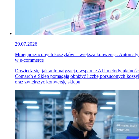
29.07.2026
Mniej porzuconych koszyków – większa konwersja. Automaty
w e-commerce
Dowiedz się, jak automatyzacja, wsparcie AI i metody płatnośc
Comarch e-Sklep pomagają obniżyć liczbę porzuconych kosz
oraz zwiększyć konwersję sklepu.