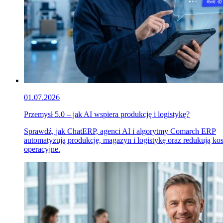
01.07.2026
Przemysł 5.0 – jak AI wspiera produkcję i logistykę?
Sprawdź, jak ChatERP, agenci AI i algorytmy Comarch ERP
automatyzują produkcję, magazyn i logistykę oraz redukują ko
operacyjne.