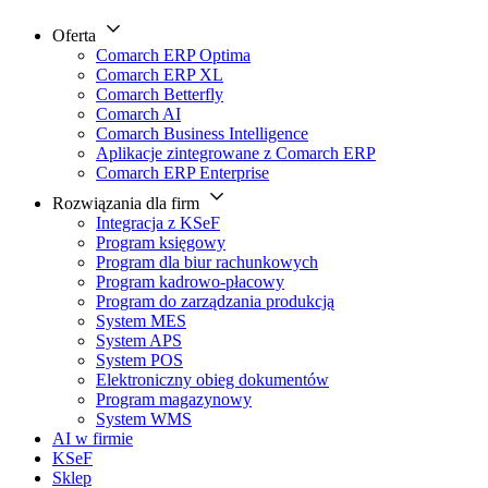
Oferta
Comarch ERP Optima
Comarch ERP XL
Comarch Betterfly
Comarch AI
Comarch Business Intelligence
Aplikacje zintegrowane z Comarch ERP
Comarch ERP Enterprise
Rozwiązania dla firm
Integracja z KSeF
Program księgowy
Program dla biur rachunkowych
Program kadrowo-płacowy
Program do zarządzania produkcją
System MES
System APS
System POS
Elektroniczny obieg dokumentów
Program magazynowy
System WMS
AI w firmie
KSeF
Sklep