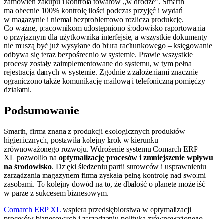
zamówień zakupu i kontrola towarów „w drodze”. Smarth
ma obecnie 100% kontrolę ilości podczas przyjęć i wydań
w magazynie i niemal bezproblemowo rozlicza produkcję.
Co ważne, pracownikom udostępniono środowisko raportowania
o przyjaznym dla użytkownika interfejsie, a wszystkie dokumenty
nie muszą być już wysyłane do biura rachunkowego – księgowanie
odbywa się teraz bezpośrednio w systemie. Prawie wszystkie
procesy zostały zaimplementowane do systemu, w tym pełna
rejestracja danych w systemie. Zgodnie z założeniami znacznie
ograniczono także komunikację mailową i telefoniczną pomiędzy
działami.
Podsumowanie
Smarth, firma znana z produkcji ekologicznych produktów
higienicznych, postawiła kolejny krok w kierunku
zrównoważonego rozwoju. Wdrożenie systemu Comarch ERP
XL pozwoliło na
optymalizację procesów i zmniejszenie wpływu
na środowisko
. Dzięki śledzeniu partii surowców i usprawnieniu
zarządzania magazynem firma zyskała pełną kontrolę nad swoimi
zasobami. To kolejny dowód na to, że dbałość o planetę może iść
w parze z sukcesem biznesowym.
Comarch ERP XL
wspiera przedsiębiorstwa w optymalizacji
procesów biznesowych i zarządzaniu polityką zrównoważonego