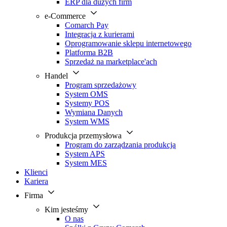
ERP dla dużych firm
e-Commerce
Comarch Pay
Integracja z kurierami
Oprogramowanie sklepu internetowego
Platforma B2B
Sprzedaż na marketplace'ach
Handel
Program sprzedażowy
System OMS
Systemy POS
Wymiana Danych
System WMS
Produkcja przemysłowa
Program do zarządzania produkcją
System APS
System MES
Klienci
Kariera
Firma
Kim jesteśmy
O nas