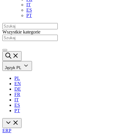
IT
ES
PT
Wszystkie kategorie
Język
PL
PL
EN
DE
FR
IT
ES
PT
ERP