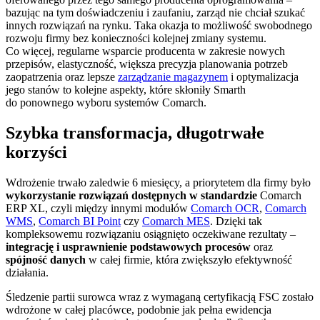
bazując na tym doświadczeniu i zaufaniu, zarząd nie chciał szukać
innych rozwiązań na rynku. Taka okazja to możliwość swobodnego
rozwoju firmy bez konieczności kolejnej zmiany systemu.
Co więcej, regularne wsparcie producenta w zakresie nowych
przepisów, elastyczność, większa precyzja planowania potrzeb
zaopatrzenia oraz lepsze
zarządzanie magazynem
i optymalizacja
jego stanów to kolejne aspekty, które skłoniły Smarth
do ponownego wyboru systemów Comarch.
Szybka transformacja, długotrwałe
korzyści
Wdrożenie trwało zaledwie 6 miesięcy, a priorytetem dla firmy było
wykorzystanie rozwiązań dostępnych w standardzie
Comarch
ERP XL, czyli między innymi modułów
Comarch OCR
,
Comarch
WMS
,
Comarch BI Point
czy
Comarch MES
. Dzięki tak
kompleksowemu rozwiązaniu osiągnięto oczekiwane rezultaty –
integrację i usprawnienie podstawowych procesów
oraz
spójność danych
w całej firmie, która zwiększyło efektywność
działania.
Śledzenie partii surowca wraz z wymaganą certyfikacją FSC zostało
wdrożone w całej placówce, podobnie jak pełna ewidencja