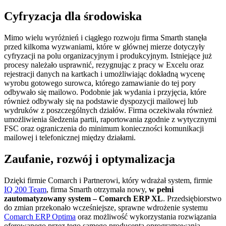
Cyfryzacja dla środowiska
Mimo wielu wyróżnień i ciągłego rozwoju firma Smarth stanęła
przed kilkoma wyzwaniami, które w głównej mierze dotyczyły
cyfryzacji na polu organizacyjnym i produkcyjnym. Istniejące już
procesy należało usprawnić, rezygnując z pracy w Excelu oraz
rejestracji danych na kartkach i umożliwiając dokładną wycenę
wyrobu gotowego surowca, którego zamawianie do tej pory
odbywało się mailowo. Podobnie jak wydania i przyjęcia, które
również odbywały się na podstawie dyspozycji mailowej lub
wydruków z poszczególnych działów. Firma oczekiwała również
umożliwienia śledzenia partii, raportowania zgodnie z wytycznymi
FSC oraz ograniczenia do minimum konieczności komunikacji
mailowej i telefonicznej między działami.
Zaufanie, rozwój i optymalizacja
Dzięki firmie Comarch i Partnerowi, który wdrażał system, firmie
IQ 200 Team
, firma Smarth otrzymała nowy,
w pełni
zautomatyzowany system – Comarch ERP XL
. Przedsiębiorstwo
do zmian przekonało wcześniejsze, sprawne wdrożenie systemu
Comarch ERP Optima
oraz możliwość wykorzystania rozwiązania
oferowanego przez tego samego producenta oprogramowania –