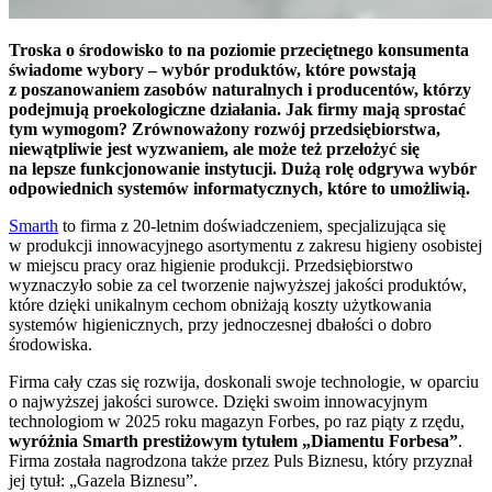
Troska o środowisko to na poziomie przeciętnego konsumenta
świadome wybory – wybór produktów, które powstają
z poszanowaniem zasobów naturalnych i producentów, którzy
podejmują proekologiczne działania. Jak firmy mają sprostać
tym wymogom? Zrównoważony rozwój przedsiębiorstwa,
niewątpliwie jest wyzwaniem, ale może też przełożyć się
na lepsze funkcjonowanie instytucji. Dużą rolę odgrywa wybór
odpowiednich systemów informatycznych, które to umożliwią.
Smarth
to firma z 20-letnim doświadczeniem, specjalizująca się
w produkcji innowacyjnego asortymentu z zakresu higieny osobistej
w miejscu pracy oraz higienie produkcji. Przedsiębiorstwo
wyznaczyło sobie za cel tworzenie najwyższej jakości produktów,
które dzięki unikalnym cechom obniżają koszty użytkowania
systemów higienicznych, przy jednoczesnej dbałości o dobro
środowiska.
Firma cały czas się rozwija, doskonali swoje technologie, w oparciu
o najwyższej jakości surowce. Dzięki swoim innowacyjnym
technologiom w 2025 roku magazyn Forbes, po raz piąty z rzędu,
wyróżnia Smarth prestiżowym tytułem „Diamentu Forbesa”
.
Firma została nagrodzona także przez Puls Biznesu, który przyznał
jej tytuł: „Gazela Biznesu”.