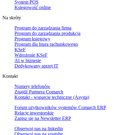
System POS
Księgowość online
Na skróty
Program do zarządzania firmą
Program do zarządzania produkcją
Program księgowy
Program dla biura rachunkowego
KSeF
Wdrożenie KSeF
AI w biznesie
Dedykowany sprzęt IT
Kontakt
Numery telefonów
Znajdź Partnera Comarch
Kontakt - wsparcie techniczne (Asysta)
Forum użytkowników systemów Comarch ERP
Relacje inwestorskie
Zapisz się na Newsletter ERP
Obserwuj nas na
linkedin
Obserwuj nas na
youtube