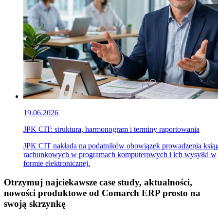
19.06.2026
JPK CIT: struktura, harmonogram i terminy raportowania
JPK CIT nakłada na podatników obowiązek prowadzenia ksią
rachunkowych w programach komputerowych i ich wysyłki w
formie elektronicznej.
Otrzymuj najciekawsze case study, aktualności,
nowości produktowe od Comarch ERP prosto na
swoją skrzynkę