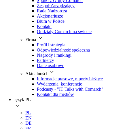
Spółki z Grupy Comarch
Zespół Zarządzający
Rada Nadzorcza
Akcjonariusze
Biura w Polsce
Kontakt
Oddziały Comarch na świecie
Firma
Profil i strategia
Odpowiedzialność społeczna
Nagrody i rankingi
Partnerzy
Dane osobowe
Aktualności
Informacje prasowe, raporty bieżące
Wydarzenia, konferencje
Podcasty - "IT Talks with Comarch"
Kontakt dla mediów
Język
PL
PL
EN
DE
FR