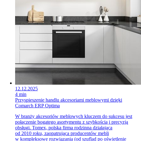
12.12.2025
4 min
Przyspieszenie handlu akcesoriami meblowymi dzięki
Comarch ERP Optima
W branży akcesoriów meblowych kluczem do sukcesu jest
połączenie bogatego asortymentu z szybkością i precyzją
obsługi. Tomex, polska firma rodzinna działająca
od 2010 roku, zaopatrująca producentów mebli
w kompleksowe rozwiązania (od szuflad po oświetlenie