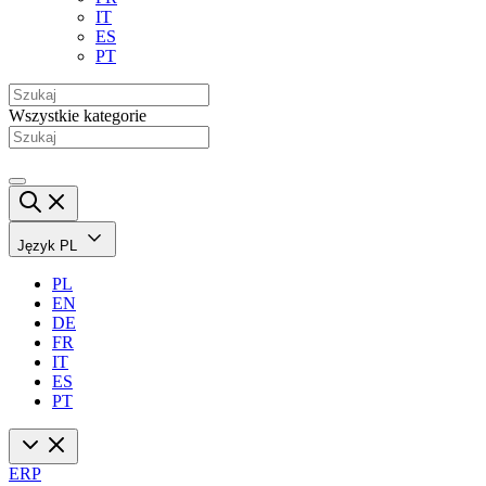
IT
ES
PT
Wszystkie kategorie
Język
PL
PL
EN
DE
FR
IT
ES
PT
ERP