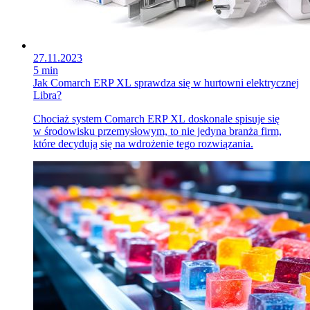
27.11.2023
5 min
Jak Comarch ERP XL sprawdza się w hurtowni elektrycznej
Libra?
Chociaż system Comarch ERP XL doskonale spisuje się
w środowisku przemysłowym, to nie jedyna branża firm,
które decydują się na wdrożenie tego rozwiązania.