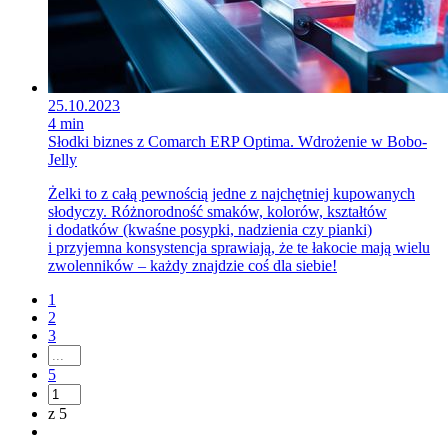
25.10.2023
4 min
Słodki biznes z Comarch ERP Optima. Wdrożenie w Bobo-
Jelly
Żelki to z całą pewnością jedne z najchętniej kupowanych
słodyczy. Różnorodność smaków, kolorów, kształtów
i dodatków (kwaśne posypki, nadzienia czy pianki)
i przyjemna konsystencja sprawiają, że te łakocie mają wielu
zwolenników – każdy znajdzie coś dla siebie!
1
2
3
5
z 5