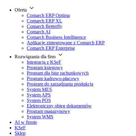
Oferta
Comarch ERP Optima
Comarch ERP XL
Comarch Betterfly
Comarch AI
Comarch Business Intelligence
Aplikacje zintegrowane z Comarch ERP
Comarch ERP Enterprise
Rozwiązania dla firm
Integracja z KSeF
Program księgowy
Program dla biur rachunkowych
Program kadrowo-płacowy
Program do zarządzania produkcją
System MES
System APS
System POS
Elektroniczny obieg dokumentów
Program magazynowy
System WMS
AI w firmie
KSeF
Sklep