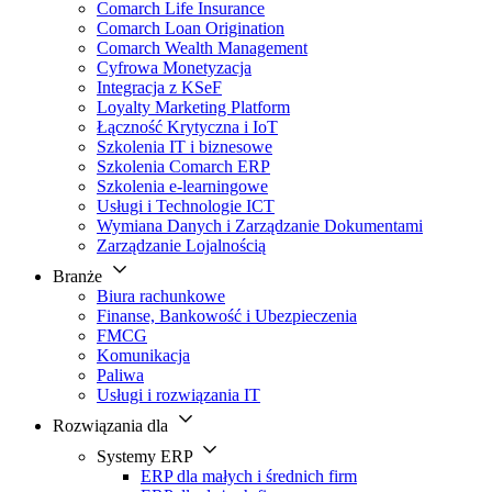
Comarch Life Insurance
Comarch Loan Origination
Comarch Wealth Management
Cyfrowa Monetyzacja
Integracja z KSeF
Loyalty Marketing Platform
Łączność Krytyczna i IoT
Szkolenia IT i biznesowe
Szkolenia Comarch ERP
Szkolenia e-learningowe
Usługi i Technologie ICT
Wymiana Danych i Zarządzanie Dokumentami
Zarządzanie Lojalnością
Branże
Biura rachunkowe
Finanse, Bankowość i Ubezpieczenia
FMCG
Komunikacja
Paliwa
Usługi i rozwiązania IT
Rozwiązania dla
Systemy ERP
ERP dla małych i średnich firm