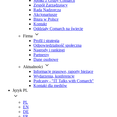
Spółki z Grupy Comarch
Zespół Zarządzający
Rada Nadzorcza
Akcjonariusze
Biura w Polsce
Kontakt
Oddziały Comarch na świecie
Firma
Profil i strategia
Odpowiedzialność społeczna
Nagrody i rankingi
Partnerzy
Dane osobowe
Aktualności
Informacje prasowe, raporty bieżące
Wydarzenia, konferencje
Podcasty - "IT Talks with Comarch"
Kontakt dla mediów
Język
PL
PL
EN
DE
FR