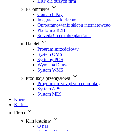
ERP dla dużych firm
e-Commerce
Comarch Pay
Integracja z kurierami
Oprogramowanie sklepu internetowego
Platforma B2B
Sprzedaż na marketplace'ach
Handel
Program sprzedażowy
System OMS
Systemy POS
Wymiana Danych
System WMS
Produkcja przemysłowa
Program do zarządzania produkcją
System APS
System MES
Klienci
Kariera
Firma
Kim jesteśmy
O nas