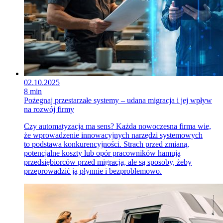
02.10.2025
8 min
Pożegnaj przestarzałe systemy – udana migracja i jej wpływ
na rozwój firmy
Czy automatyzacja ma sens? Każda nowoczesna firma wie,
że wprowadzenie innowacyjnych narzędzi systemowych
to podstawa konkurencyjności. Strach przed zmianą,
potencjalne koszty lub opór pracowników hamują
przedsiębiorców przed migracją, ale są sposoby, żeby
przeprowadzić ją płynnie i bezproblemowo.