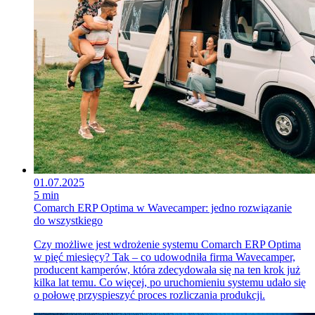
01.07.2025
5 min
Comarch ERP Optima w Wavecamper: jedno rozwiązanie
do wszystkiego
Czy możliwe jest wdrożenie systemu Comarch ERP Optima
w pięć miesięcy? Tak – co udowodniła firma Wavecamper,
producent kamperów, która zdecydowała się na ten krok już
kilka lat temu. Co więcej, po uruchomieniu systemu udało się
o połowę przyspieszyć proces rozliczania produkcji.