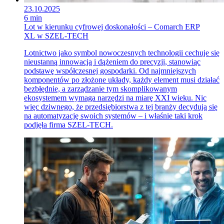
23.10.2025
6 min
Lot w kierunku cyfrowej doskonałości – Comarch ERP
XL w SZEL-TECH
Lotnictwo jako symbol nowoczesnych technologii cechuje się
nieustanną innowacją i dążeniem do precyzji, stanowiąc
podstawę współczesnej gospodarki. Od najmniejszych
komponentów po złożone układy, każdy element musi działać
bezbłędnie, a zarządzanie tym skomplikowanym
ekosystemem wymaga narzędzi na miarę XXI wieku. Nic
więc dziwnego, że przedsiębiorstwa z tej branży decydują się
na automatyzację swoich systemów – i właśnie taki krok
podjęła firma SZEL-TECH.