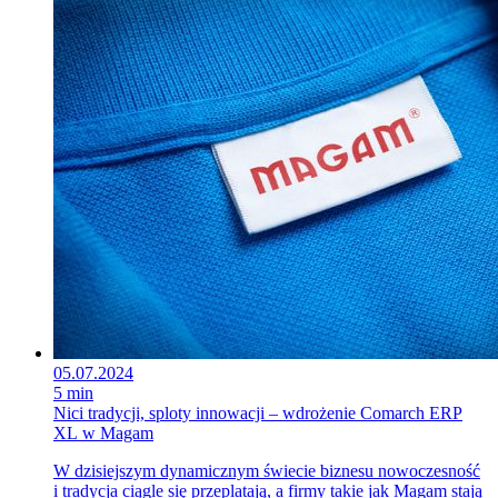
05.07.2024
5 min
Nici tradycji, sploty innowacji – wdrożenie Comarch ERP
XL w Magam
W dzisiejszym dynamicznym świecie biznesu nowoczesność
i tradycja ciągle się przeplatają, a firmy takie jak Magam stają