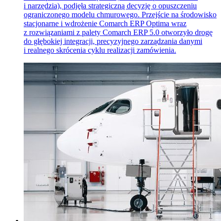
i narzędzia), podjęła strategiczną decyzję o opuszczeniu
ograniczonego modelu chmurowego. Przejście na środowisko
stacjonarne i wdrożenie Comarch ERP Optima wraz
z rozwiązaniami z palety Comarch ERP 5.0 otworzyło drogę
do głębokiej integracji, precyzyjnego zarządzania danymi
i realnego skrócenia cyklu realizacji zamówienia.