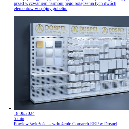
przed wyzwaniem harmonijnego połączenia tych dwóch
elementów w spójny gobelin.
18.06.2024
5 min
Powiew świeżości – wdrożenie Comarch ERP w Dospel