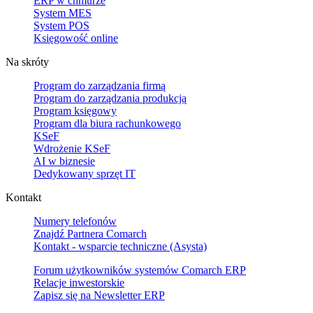
ERP w chmurze
System MES
System POS
Księgowość online
Na skróty
Program do zarządzania firmą
Program do zarządzania produkcją
Program księgowy
Program dla biura rachunkowego
KSeF
Wdrożenie KSeF
AI w biznesie
Dedykowany sprzęt IT
Kontakt
Numery telefonów
Znajdź Partnera Comarch
Kontakt - wsparcie techniczne (Asysta)
Forum użytkowników systemów Comarch ERP
Relacje inwestorskie
Zapisz się na Newsletter ERP