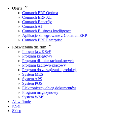
Oferta
Comarch ERP Optima
Comarch ERP XL
Comarch Betterfly
Comarch AI
Comarch Business Intelligence
Aplikacje zintegrowane z Comarch ERP
Comarch ERP Enterprise
Rozwiązania dla firm
Integracja z KSeF
Program księgowy
Program dla biur rachunkowych
Program kadrowo-płacowy
Program do zarządzania produkcją
System MES
System APS
System POS
Elektroniczny obieg dokumentów
Program magazynowy
System WMS
AI w firmie
KSeF
Sklep