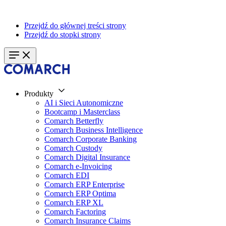
Przejdź do głównej treści strony
Przejdź do stopki strony
Produkty
AI i Sieci Autonomiczne
Bootcamp i Masterclass
Comarch Betterfly
Comarch Business Intelligence
Comarch Corporate Banking
Comarch Custody
Comarch Digital Insurance
Comarch e-Invoicing
Comarch EDI
Comarch ERP Enterprise
Comarch ERP Optima
Comarch ERP XL
Comarch Factoring
Comarch Insurance Claims