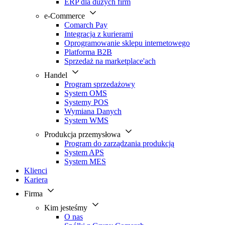
ERP dla dużych firm
e-Commerce
Comarch Pay
Integracja z kurierami
Oprogramowanie sklepu internetowego
Platforma B2B
Sprzedaż na marketplace'ach
Handel
Program sprzedażowy
System OMS
Systemy POS
Wymiana Danych
System WMS
Produkcja przemysłowa
Program do zarządzania produkcją
System APS
System MES
Klienci
Kariera
Firma
Kim jesteśmy
O nas