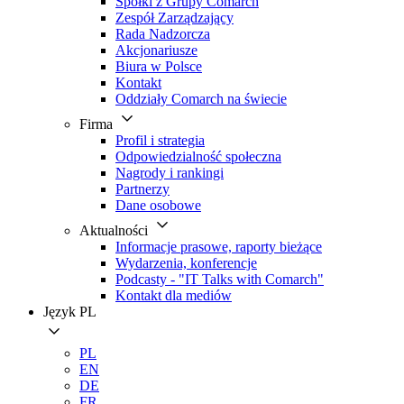
Spółki z Grupy Comarch
Zespół Zarządzający
Rada Nadzorcza
Akcjonariusze
Biura w Polsce
Kontakt
Oddziały Comarch na świecie
Firma
Profil i strategia
Odpowiedzialność społeczna
Nagrody i rankingi
Partnerzy
Dane osobowe
Aktualności
Informacje prasowe, raporty bieżące
Wydarzenia, konferencje
Podcasty - "IT Talks with Comarch"
Kontakt dla mediów
Język
PL
PL
EN
DE
FR