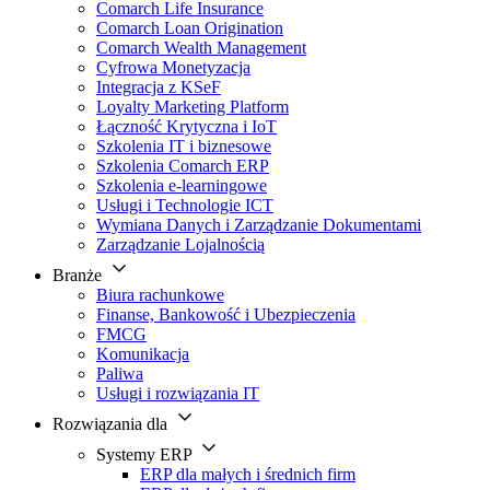
Comarch Life Insurance
Comarch Loan Origination
Comarch Wealth Management
Cyfrowa Monetyzacja
Integracja z KSeF
Loyalty Marketing Platform
Łączność Krytyczna i IoT
Szkolenia IT i biznesowe
Szkolenia Comarch ERP
Szkolenia e-learningowe
Usługi i Technologie ICT
Wymiana Danych i Zarządzanie Dokumentami
Zarządzanie Lojalnością
Branże
Biura rachunkowe
Finanse, Bankowość i Ubezpieczenia
FMCG
Komunikacja
Paliwa
Usługi i rozwiązania IT
Rozwiązania dla
Systemy ERP
ERP dla małych i średnich firm