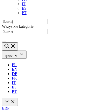
IT
ES
PT
Wszystkie kategorie
Język
PL
PL
EN
DE
FR
IT
ES
PT
ERP