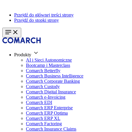
Przejdź do głównej treści strony
Przejdź do stopki strony
Produkty
AI i Sieci Autonomiczne
Bootcamp i Masterclass
Comarch Betterfly
Comarch Business Intelligence
Comarch Corporate Banking
Comarch Custody
Comarch Digital Insurance
Comarch e-Invoicing
Comarch EDI
Comarch ERP Enterprise
Comarch ERP Optima
Comarch ERP XL
Comarch Factoring
Comarch Insurance Claims