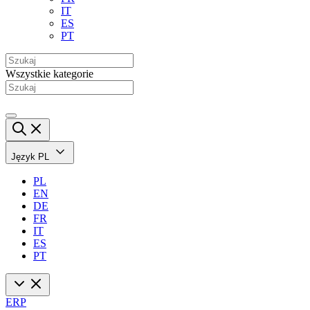
IT
ES
PT
Wszystkie kategorie
Język
PL
PL
EN
DE
FR
IT
ES
PT
ERP