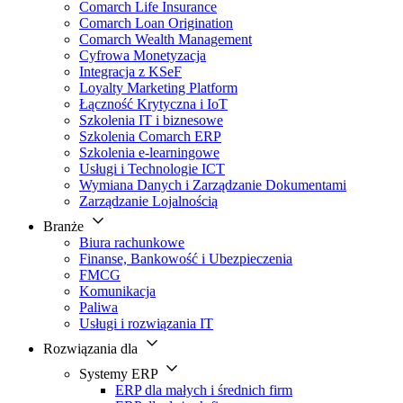
Comarch Life Insurance
Comarch Loan Origination
Comarch Wealth Management
Cyfrowa Monetyzacja
Integracja z KSeF
Loyalty Marketing Platform
Łączność Krytyczna i IoT
Szkolenia IT i biznesowe
Szkolenia Comarch ERP
Szkolenia e-learningowe
Usługi i Technologie ICT
Wymiana Danych i Zarządzanie Dokumentami
Zarządzanie Lojalnością
Branże
Biura rachunkowe
Finanse, Bankowość i Ubezpieczenia
FMCG
Komunikacja
Paliwa
Usługi i rozwiązania IT
Rozwiązania dla
Systemy ERP
ERP dla małych i średnich firm