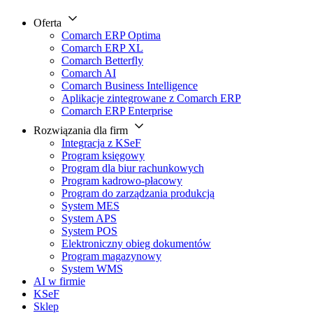
Oferta
Comarch ERP Optima
Comarch ERP XL
Comarch Betterfly
Comarch AI
Comarch Business Intelligence
Aplikacje zintegrowane z Comarch ERP
Comarch ERP Enterprise
Rozwiązania dla firm
Integracja z KSeF
Program księgowy
Program dla biur rachunkowych
Program kadrowo-płacowy
Program do zarządzania produkcją
System MES
System APS
System POS
Elektroniczny obieg dokumentów
Program magazynowy
System WMS
AI w firmie
KSeF
Sklep