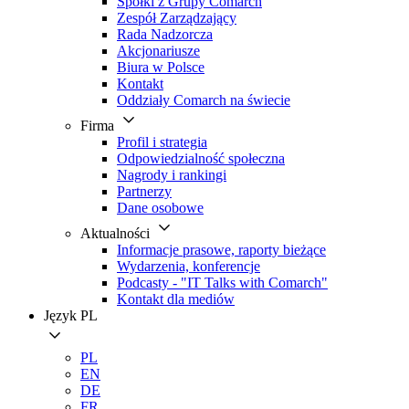
Spółki z Grupy Comarch
Zespół Zarządzający
Rada Nadzorcza
Akcjonariusze
Biura w Polsce
Kontakt
Oddziały Comarch na świecie
Firma
Profil i strategia
Odpowiedzialność społeczna
Nagrody i rankingi
Partnerzy
Dane osobowe
Aktualności
Informacje prasowe, raporty bieżące
Wydarzenia, konferencje
Podcasty - "IT Talks with Comarch"
Kontakt dla mediów
Język
PL
PL
EN
DE
FR