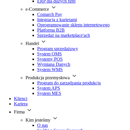
ERP dla dużych firm
e-Commerce
Comarch Pay
Integracja z kurierami
Oprogramowanie sklepu internetowego
Platforma B2B
Sprzedaż na marketplace'ach
Handel
Program sprzedażowy
System OMS
Systemy POS
Wymiana Danych
System WMS
Produkcja przemysłowa
Program do zarządzania produkcją
System APS
System MES
Klienci
Kariera
Firma
Kim jesteśmy
O nas