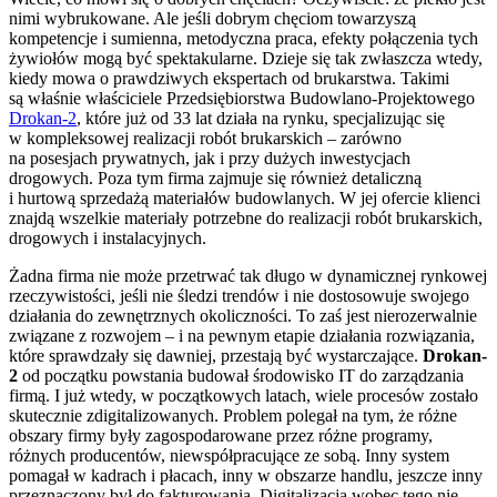
nimi wybrukowane. Ale jeśli dobrym chęciom towarzyszą
kompetencje i sumienna, metodyczna praca, efekty połączenia tych
żywiołów mogą być spektakularne. Dzieje się tak zwłaszcza wtedy,
kiedy mowa o prawdziwych ekspertach od brukarstwa. Takimi
są właśnie właściciele Przedsiębiorstwa Budowlano-Projektowego
Drokan-2
, które już od 33 lat działa na rynku, specjalizując się
w kompleksowej realizacji robót brukarskich – zarówno
na posesjach prywatnych, jak i przy dużych inwestycjach
drogowych. Poza tym firma zajmuje się również detaliczną
i hurtową sprzedażą materiałów budowlanych. W jej ofercie klienci
znajdą wszelkie materiały potrzebne do realizacji robót brukarskich,
drogowych i instalacyjnych.
Żadna firma nie może przetrwać tak długo w dynamicznej rynkowej
rzeczywistości, jeśli nie śledzi trendów i nie dostosowuje swojego
działania do zewnętrznych okoliczności. To zaś jest nierozerwalnie
związane z rozwojem – i na pewnym etapie działania rozwiązania,
które sprawdzały się dawniej, przestają być wystarczające.
Drokan-
2
od początku powstania budował środowisko IT do zarządzania
firmą. I już wtedy, w początkowych latach, wiele procesów zostało
skutecznie zdigitalizowanych. Problem polegał na tym, że różne
obszary firmy były zagospodarowane przez różne programy,
różnych producentów, niewspółpracujące ze sobą. Inny system
pomagał w kadrach i płacach, inny w obszarze handlu, jeszcze inny
przeznaczony był do fakturowania. Digitalizacja wobec tego nie