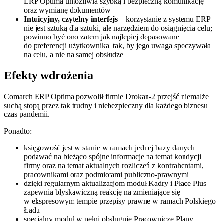
ERP Optima umożliwia szybką i bezpieczną komunikację
oraz wymianę dokumentów
Intuicyjny, czytelny interfejs
– korzystanie z systemu ERP
nie jest sztuką dla sztuki, ale narzędziem do osiągnięcia celu;
powinno być ono zatem jak najlepiej dopasowane
do preferencji użytkownika, tak, by jego uwaga spoczywała
na celu, a nie na samej obsłudze
Efekty wdrożenia
Comarch ERP Optima pozwolił firmie Drokan-2 przejść niemalże
suchą stopą przez tak trudny i niebezpieczny dla każdego biznesu
czas pandemii.
Ponadto:
księgowość jest w stanie w ramach jednej bazy danych
podawać na bieżąco spójne informacje na temat kondycji
firmy oraz na temat aktualnych rozliczeń z kontrahentami,
pracownikami oraz podmiotami publiczno-prawnymi
dzięki regularnym aktualizacjom moduł Kadry i Płace Plus
zapewnia błyskawiczną reakcję na zmieniające się
w ekspresowym tempie przepisy prawne w ramach Polskiego
Ładu
specjalny moduł w pełni obsługuje Pracownicze Plany