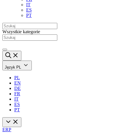
IT
ES
PT
Wszystkie kategorie
Język
PL
PL
EN
DE
FR
IT
ES
PT
ERP