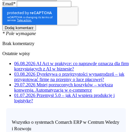
Email*
* Pole wymagane
Brak komentarzy
Ostatnie wpisy
06.08.2026
AI Act w praktyce: co naprawdę oznacza dla firm
korzystających z AI w biznesie?
03.08.2026
Dyrektywa o przejrzystości wynagrodzeń – jak
przygotować firmę na przepisy o luce płacowej?
29.07.2026
Mniej porzuconych koszyków – większa
konwersja. Automatyzacja w e-commerce
01.07.2026
Przemysł 5.0 – jak AI wspiera produkcję i
logistykę?
Wszystko o systemach Comarch ERP w Centrum Wiedzy
i Rozwoju