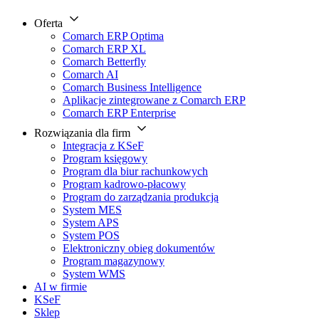
Oferta
Comarch ERP Optima
Comarch ERP XL
Comarch Betterfly
Comarch AI
Comarch Business Intelligence
Aplikacje zintegrowane z Comarch ERP
Comarch ERP Enterprise
Rozwiązania dla firm
Integracja z KSeF
Program księgowy
Program dla biur rachunkowych
Program kadrowo-płacowy
Program do zarządzania produkcją
System MES
System APS
System POS
Elektroniczny obieg dokumentów
Program magazynowy
System WMS
AI w firmie
KSeF
Sklep