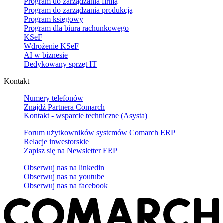
Program do zarządzania firmą
Program do zarządzania produkcją
Program księgowy
Program dla biura rachunkowego
KSeF
Wdrożenie KSeF
AI w biznesie
Dedykowany sprzęt IT
Kontakt
Numery telefonów
Znajdź Partnera Comarch
Kontakt - wsparcie techniczne (Asysta)
Forum użytkowników systemów Comarch ERP
Relacje inwestorskie
Zapisz się na Newsletter ERP
Obserwuj nas na
linkedin
Obserwuj nas na
youtube
Obserwuj nas na
facebook