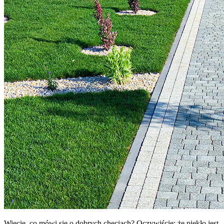
Wiecie, co mówi się o dobrych chęciach? Oczywiście: że piekło jest