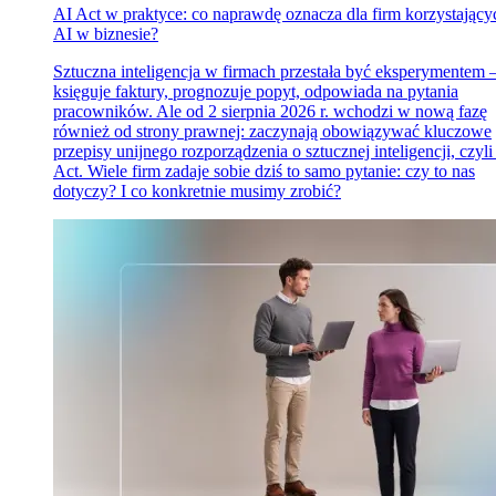
AI Act w praktyce: co naprawdę oznacza dla firm korzystający
AI w biznesie?
Sztuczna inteligencja w firmach przestała być eksperymentem
księguje faktury, prognozuje popyt, odpowiada na pytania
pracowników. Ale od 2 sierpnia 2026 r. wchodzi w nową fazę
również od strony prawnej: zaczynają obowiązywać kluczowe
przepisy unijnego rozporządzenia o sztucznej inteligencji, czyli
Act. Wiele firm zadaje sobie dziś to samo pytanie: czy to nas
dotyczy? I co konkretnie musimy zrobić?