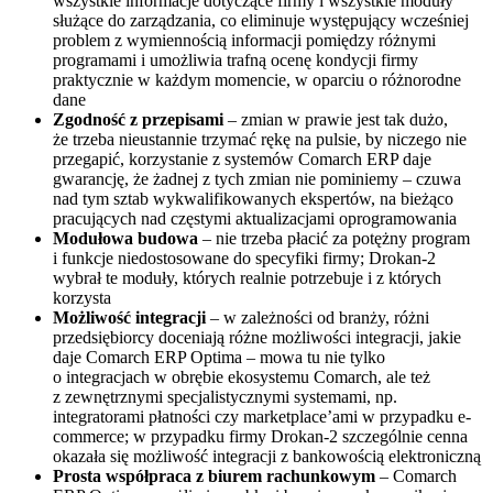
wszystkie informacje dotyczące firmy i wszystkie moduły
służące do zarządzania, co eliminuje występujący wcześniej
problem z wymiennością informacji pomiędzy różnymi
programami i umożliwia trafną ocenę kondycji firmy
praktycznie w każdym momencie, w oparciu o różnorodne
dane
Zgodność z przepisami
– zmian w prawie jest tak dużo,
że trzeba nieustannie trzymać rękę na pulsie, by niczego nie
przegapić, korzystanie z systemów Comarch ERP daje
gwarancję, że żadnej z tych zmian nie pominiemy – czuwa
nad tym sztab wykwalifikowanych ekspertów, na bieżąco
pracujących nad częstymi aktualizacjami oprogramowania
Modułowa budowa
– nie trzeba płacić za potężny program
i funkcje niedostosowane do specyfiki firmy; Drokan-2
wybrał te moduły, których realnie potrzebuje i z których
korzysta
Możliwość integracji
– w zależności od branży, różni
przedsiębiorcy doceniają różne możliwości integracji, jakie
daje Comarch ERP Optima – mowa tu nie tylko
o integracjach w obrębie ekosystemu Comarch, ale też
z zewnętrznymi specjalistycznymi systemami, np.
integratorami płatności czy marketplace’ami w przypadku e-
commerce; w przypadku firmy Drokan-2 szczególnie cenna
okazała się możliwość integracji z bankowością elektroniczną
Prosta współpraca z biurem rachunkowym
– Comarch