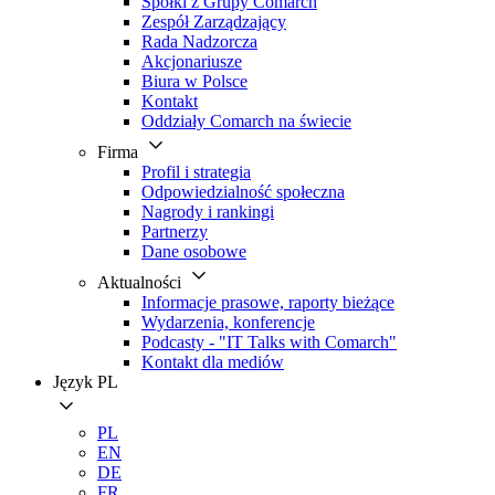
Spółki z Grupy Comarch
Zespół Zarządzający
Rada Nadzorcza
Akcjonariusze
Biura w Polsce
Kontakt
Oddziały Comarch na świecie
Firma
Profil i strategia
Odpowiedzialność społeczna
Nagrody i rankingi
Partnerzy
Dane osobowe
Aktualności
Informacje prasowe, raporty bieżące
Wydarzenia, konferencje
Podcasty - "IT Talks with Comarch"
Kontakt dla mediów
Język
PL
PL
EN
DE
FR