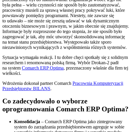
była pełna – wielu czynności nie sposób było zautomatyzować,
pracownicy musieli za sprawą własnej pracy pokrywać luki, które
powstawały pomiędzy programami. Niestety, nie zawsze się
to udawało – nie może się zresztą udawać w tak dynamicznym
otoczeniu biznesowym i prawnym, w jakim obecnie się znajdujemy.
Informacje były rozproszone do tego stopnia, że nie sposób było
zagregować je tak, aby móc utworzyć skonsolidowaną informację
na temat stanu przedsiębiorstwa. Występowało także sporo
niezawinionych wynikających z współistnienia różnych systemów.
Sytuacja wymagała reakcji. I tu dobre chęci spotkały się z solidnym
researchem i renomowaną polską firmą. Wybór Drokan-2 padł
na system
Comarch ERP Optima
, przeznaczony właśnie dla firm tej
wielkości.
Wdrożenia dokonał partner Comarch
Pracownia Komputeryzacji
Przedsiębiorstw BILANS
.
Co zadecydowało o wyborze
oprogramowania Comarch ERP Optima?
Konsolidacja
– Comarch ERP Optima jako zintegrowany
system do zarządzania przedsiębiorstwem agreguje w sobie