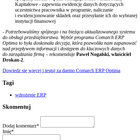
Kapitałowe - zapewnia ewidencję danych dotyczących
uczestnictwa pracownika w programie, naliczanie
i ewidencjonowanie składek oraz przesyłanie ich do wybranej
instytucji finansowej
-
Potrzebowaliśmy spójnego i na bieżąco aktualizowanego systemu
do obsługi przedsiębiorstwa. Wybór programu Comarch ERP
Optima to była doskonała decyzja, która pozwoliła nam zapanować
nad przepływem informacji i dostępem do kluczowych danych
do zarządzania firmą
– rekomenduje
Paweł Nogalski, właściciel
Drokan-2
.
Dowiedz się więcej i testuj za darmo Comarch ERP Optima
Tagi
wdrożenie ERP
Skomentuj
Dodaj komentarz*
Imię*