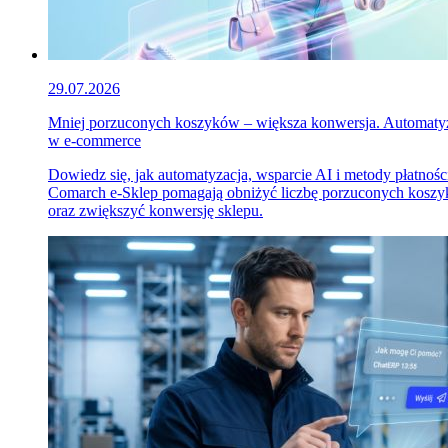
29.07.2026
Mniej porzuconych koszyków – większa konwersja. Automaty
w e-commerce
Dowiedz się, jak automatyzacja, wsparcie AI i metody płatnośc
Comarch e-Sklep pomagają obniżyć liczbę porzuconych kosz
oraz zwiększyć konwersję sklepu.