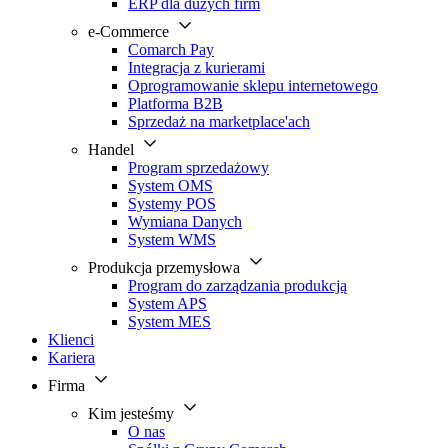
ERP dla dużych firm
e-Commerce
Comarch Pay
Integracja z kurierami
Oprogramowanie sklepu internetowego
Platforma B2B
Sprzedaż na marketplace'ach
Handel
Program sprzedażowy
System OMS
Systemy POS
Wymiana Danych
System WMS
Produkcja przemysłowa
Program do zarządzania produkcją
System APS
System MES
Klienci
Kariera
Firma
Kim jesteśmy
O nas