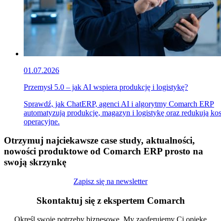
01.07.2026
Przemysł 5.0 – jak AI wspiera produkcję i logistykę?
Sprawdź, jak ChatERP, agenci AI i algorytmy Comarch ERP
automatyzują produkcję, magazyn i logistykę oraz redukują ko
operacyjne.
Otrzymuj najciekawsze case study, aktualności,
nowości produktowe od Comarch ERP prosto na
swoją skrzynkę
Zapisz się na newsletter
Skontaktuj się z ekspertem Comarch
Określ swoje potrzeby biznesowe. My zaoferujemy Ci opiekę