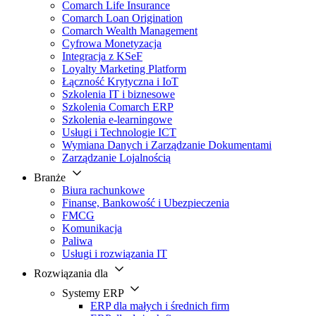
Comarch Life Insurance
Comarch Loan Origination
Comarch Wealth Management
Cyfrowa Monetyzacja
Integracja z KSeF
Loyalty Marketing Platform
Łączność Krytyczna i IoT
Szkolenia IT i biznesowe
Szkolenia Comarch ERP
Szkolenia e-learningowe
Usługi i Technologie ICT
Wymiana Danych i Zarządzanie Dokumentami
Zarządzanie Lojalnością
Branże
Biura rachunkowe
Finanse, Bankowość i Ubezpieczenia
FMCG
Komunikacja
Paliwa
Usługi i rozwiązania IT
Rozwiązania dla
Systemy ERP
ERP dla małych i średnich firm