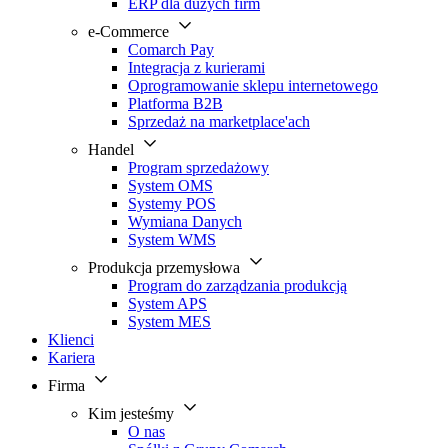
ERP dla dużych firm
e-Commerce
Comarch Pay
Integracja z kurierami
Oprogramowanie sklepu internetowego
Platforma B2B
Sprzedaż na marketplace'ach
Handel
Program sprzedażowy
System OMS
Systemy POS
Wymiana Danych
System WMS
Produkcja przemysłowa
Program do zarządzania produkcją
System APS
System MES
Klienci
Kariera
Firma
Kim jesteśmy
O nas