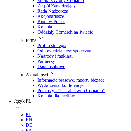
Spółki z Grupy Comarch
Zespół Zarządzający
Rada Nadzorcza
Akcjonariusze
Biura w Polsce
Kontakt
Oddziały Comarch na świecie
Firma
Profil i strategia
Odpowiedzialność społeczna
Nagrody i rankingi
Partnerzy
Dane osobowe
Aktualności
Informacje prasowe, raporty bieżące
Wydarzenia, konferencje
Podcasty - "IT Talks with Comarch"
Kontakt dla mediów
Język
PL
PL
EN
DE
FR