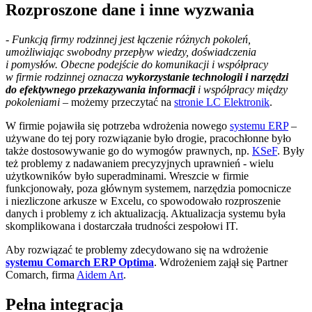
Rozproszone dane i inne wyzwania
-
Funkcją firmy rodzinnej jest łączenie różnych pokoleń,
umożliwiając swobodny przepływ wiedzy, doświadczenia
i pomysłów. Obecne podejście do komunikacji i współpracy
w firmie rodzinnej oznacza
wykorzystanie technologii i narzędzi
do efektywnego przekazywania informacji
i współpracy między
pokoleniami
– możemy przeczytać na
stronie LC Elektronik
.
W firmie pojawiła się potrzeba wdrożenia nowego
systemu ERP
–
używane do tej pory rozwiązanie było drogie, pracochłonne było
także dostosowywanie go do wymogów prawnych, np.
KSeF
. Były
też problemy z nadawaniem precyzyjnych uprawnień - wielu
użytkowników było superadminami. Wreszcie w firmie
funkcjonowały, poza głównym systemem, narzędzia pomocnicze
i niezliczone arkusze w Excelu, co spowodowało rozproszenie
danych i problemy z ich aktualizacją. Aktualizacja systemu była
skomplikowana i dostarczała trudności zespołowi IT.
Aby rozwiązać te problemy zdecydowano się na wdrożenie
systemu Comarch ERP Optima
. Wdrożeniem zajął się Partner
Comarch, firma
Aidem Art
.
Pełna integracja