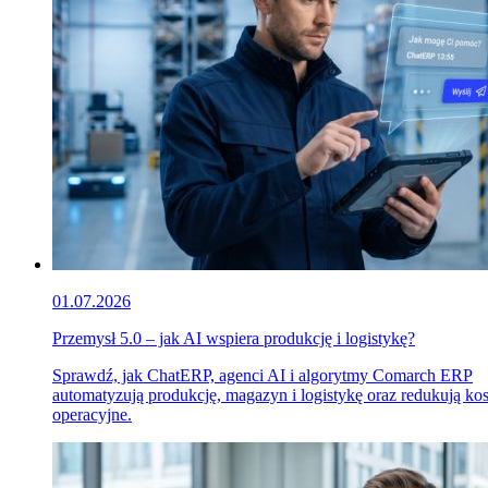
01.07.2026
Przemysł 5.0 – jak AI wspiera produkcję i logistykę?
Sprawdź, jak ChatERP, agenci AI i algorytmy Comarch ERP
automatyzują produkcję, magazyn i logistykę oraz redukują ko
operacyjne.