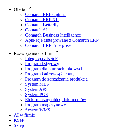
Oferta
Comarch ERP Optima
Comarch ERP XL
Comarch Betterfly
Comarch AI
Comarch Business Intelligence
Aplikacje zintegrowane z Comarch ERP
Comarch ERP Enterprise
Rozwiązania dla firm
Integracja z KSeF
Program księgowy
Program dla biur rachunkowych
Program kadrowo-płacowy
Program do zarządzania produkcją
System MES
System APS
System POS
Elektroniczny obieg dokumentów
Program magazynowy
System WMS
AI w firmie
KSeF
Sklep