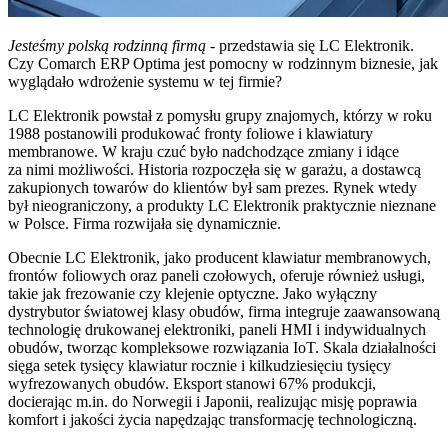
Jesteśmy polską rodzinną firmą
- przedstawia się LC Elektronik.
Czy Comarch ERP Optima jest pomocny w rodzinnym biznesie, jak
wyglądało wdrożenie systemu w tej firmie?
LC Elektronik powstał z pomysłu grupy znajomych, którzy w roku
1988 postanowili produkować fronty foliowe i klawiatury
membranowe. W kraju czuć było nadchodzące zmiany i idące
za nimi możliwości. Historia rozpoczęła się w garażu, a dostawcą
zakupionych towarów do klientów był sam prezes. Rynek wtedy
był nieograniczony, a produkty LC Elektronik praktycznie nieznane
w Polsce. Firma rozwijała się dynamicznie.
Obecnie LC Elektronik, jako producent klawiatur membranowych,
frontów foliowych oraz paneli czołowych, oferuje również usługi,
takie jak frezowanie czy klejenie optyczne. Jako wyłączny
dystrybutor światowej klasy obudów, firma integruje zaawansowaną
technologię drukowanej elektroniki, paneli HMI i indywidualnych
obudów, tworząc kompleksowe rozwiązania IoT. Skala działalności
sięga setek tysięcy klawiatur rocznie i kilkudziesięciu tysięcy
wyfrezowanych obudów. Eksport stanowi 67% produkcji,
docierając m.in. do Norwegii i Japonii, realizując misję poprawia
komfort i jakości życia napędzając transformację technologiczną.