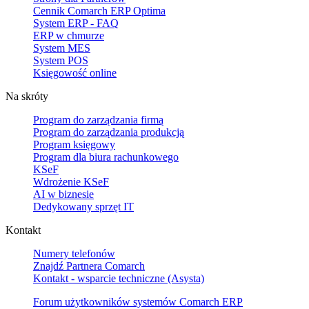
Cennik Comarch ERP Optima
System ERP - FAQ
ERP w chmurze
System MES
System POS
Księgowość online
Na skróty
Program do zarządzania firmą
Program do zarządzania produkcją
Program księgowy
Program dla biura rachunkowego
KSeF
Wdrożenie KSeF
AI w biznesie
Dedykowany sprzęt IT
Kontakt
Numery telefonów
Znajdź Partnera Comarch
Kontakt - wsparcie techniczne (Asysta)
Forum użytkowników systemów Comarch ERP