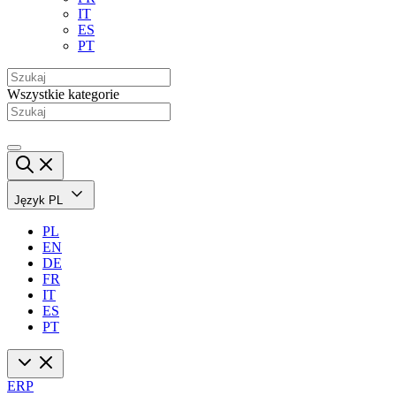
IT
ES
PT
Wszystkie kategorie
Język
PL
PL
EN
DE
FR
IT
ES
PT
ERP