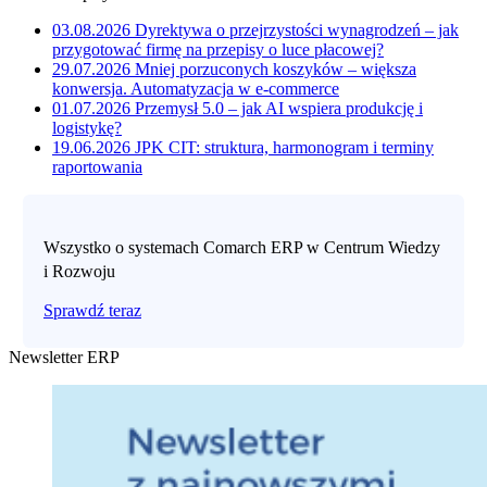
03.08.2026
Dyrektywa o przejrzystości wynagrodzeń – jak
przygotować firmę na przepisy o luce płacowej?
29.07.2026
Mniej porzuconych koszyków – większa
konwersja. Automatyzacja w e-commerce
01.07.2026
Przemysł 5.0 – jak AI wspiera produkcję i
logistykę?
19.06.2026
JPK CIT: struktura, harmonogram i terminy
raportowania
Wszystko o systemach Comarch ERP w Centrum Wiedzy
i Rozwoju
Sprawdź teraz
Newsletter ERP