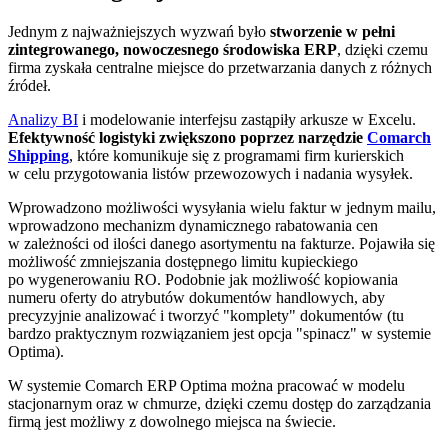
Jednym z najważniejszych wyzwań było
stworzenie w pełni
zintegrowanego, nowoczesnego środowiska ERP
, dzięki czemu
firma zyskała centralne miejsce do przetwarzania danych z różnych
źródeł.
Analizy BI
i modelowanie interfejsu zastąpiły arkusze w Excelu.
Efektywność logistyki zwiększono poprzez narzędzie
Comarch
Shipping
, które komunikuje się z programami firm kurierskich
w celu przygotowania listów przewozowych i nadania wysyłek.
Wprowadzono możliwości wysyłania wielu faktur w jednym mailu,
wprowadzono mechanizm dynamicznego rabatowania cen
w zależności od ilości danego asortymentu na fakturze. Pojawiła się
możliwość zmniejszania dostępnego limitu kupieckiego
po wygenerowaniu RO. Podobnie jak możliwość kopiowania
numeru oferty do atrybutów dokumentów handlowych, aby
precyzyjnie analizować i tworzyć "komplety" dokumentów (tu
bardzo praktycznym rozwiązaniem jest opcja "spinacz" w systemie
Optima).
W systemie Comarch ERP Optima można pracować w modelu
stacjonarnym oraz w chmurze, dzięki czemu dostęp do zarządzania
firmą jest możliwy z dowolnego miejsca na świecie.