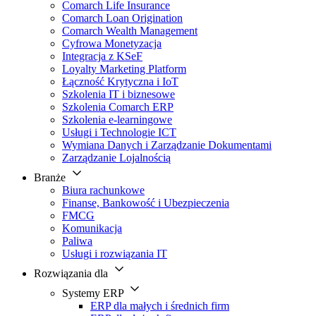
Comarch Life Insurance
Comarch Loan Origination
Comarch Wealth Management
Cyfrowa Monetyzacja
Integracja z KSeF
Loyalty Marketing Platform
Łączność Krytyczna i IoT
Szkolenia IT i biznesowe
Szkolenia Comarch ERP
Szkolenia e-learningowe
Usługi i Technologie ICT
Wymiana Danych i Zarządzanie Dokumentami
Zarządzanie Lojalnością
Branże
Biura rachunkowe
Finanse, Bankowość i Ubezpieczenia
FMCG
Komunikacja
Paliwa
Usługi i rozwiązania IT
Rozwiązania dla
Systemy ERP
ERP dla małych i średnich firm