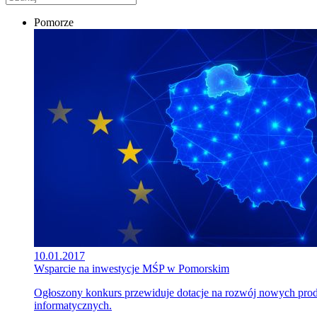
Pomorze
10.01.2017
Wsparcie na inwestycje MŚP w Pomorskim
Ogłoszony konkurs przewiduje dotacje na rozwój nowych prod
informatycznych.