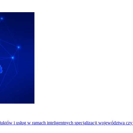
uktów i usług w ramach inteligentnych specjalizacji województwa czy