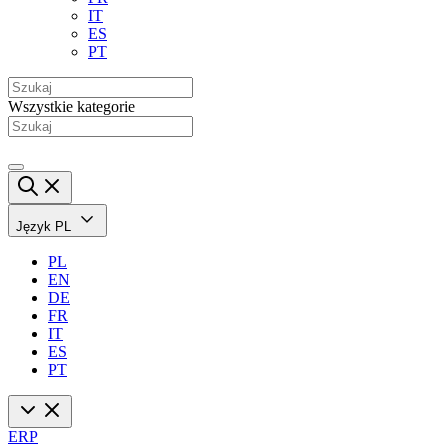
IT
ES
PT
Wszystkie kategorie
Język
PL
PL
EN
DE
FR
IT
ES
PT
ERP