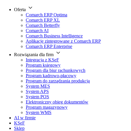
Oferta
Comarch ERP Optima
Comarch ERP XL
Comarch Betterfly
Comarch AI
Comarch Business Intelligence
Aplikacje zintegrowane z Comarch ERP
Comarch ERP Enterprise
Rozwiązania dla firm
Integracja z KSeF
Program księgowy
Program dla biur rachunkowych
Program kadrowo-płacowy
Program do zarządzania produkcją
System MES
System APS
System POS
Elektroniczny obieg dokumentów
Program magazynowy
System WMS
AI w firmie
KSeF
Sklep