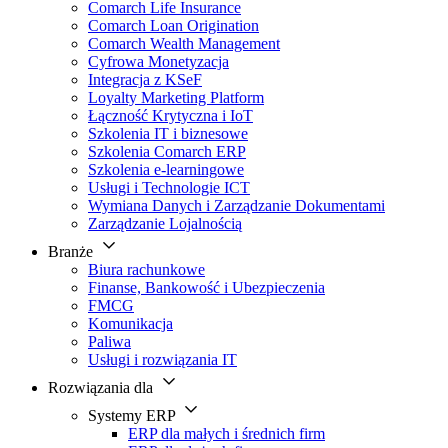
Comarch Life Insurance
Comarch Loan Origination
Comarch Wealth Management
Cyfrowa Monetyzacja
Integracja z KSeF
Loyalty Marketing Platform
Łączność Krytyczna i IoT
Szkolenia IT i biznesowe
Szkolenia Comarch ERP
Szkolenia e-learningowe
Usługi i Technologie ICT
Wymiana Danych i Zarządzanie Dokumentami
Zarządzanie Lojalnością
Branże
Biura rachunkowe
Finanse, Bankowość i Ubezpieczenia
FMCG
Komunikacja
Paliwa
Usługi i rozwiązania IT
Rozwiązania dla
Systemy ERP
ERP dla małych i średnich firm