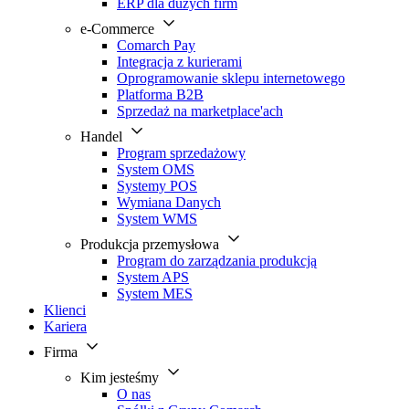
ERP dla dużych firm
e-Commerce
Comarch Pay
Integracja z kurierami
Oprogramowanie sklepu internetowego
Platforma B2B
Sprzedaż na marketplace'ach
Handel
Program sprzedażowy
System OMS
Systemy POS
Wymiana Danych
System WMS
Produkcja przemysłowa
Program do zarządzania produkcją
System APS
System MES
Klienci
Kariera
Firma
Kim jesteśmy
O nas