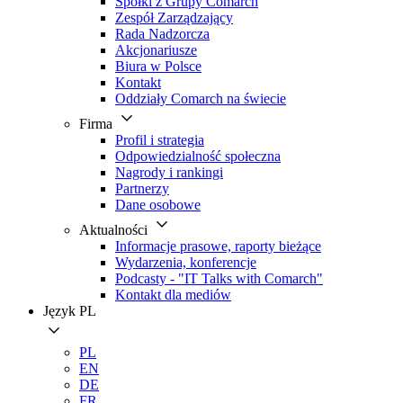
Spółki z Grupy Comarch
Zespół Zarządzający
Rada Nadzorcza
Akcjonariusze
Biura w Polsce
Kontakt
Oddziały Comarch na świecie
Firma
Profil i strategia
Odpowiedzialność społeczna
Nagrody i rankingi
Partnerzy
Dane osobowe
Aktualności
Informacje prasowe, raporty bieżące
Wydarzenia, konferencje
Podcasty - "IT Talks with Comarch"
Kontakt dla mediów
Język
PL
PL
EN
DE
FR