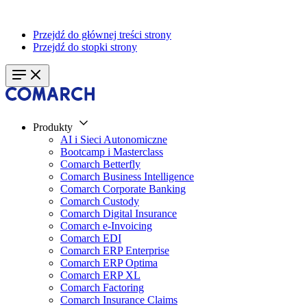
Przejdź do głównej treści strony
Przejdź do stopki strony
Produkty
AI i Sieci Autonomiczne
Bootcamp i Masterclass
Comarch Betterfly
Comarch Business Intelligence
Comarch Corporate Banking
Comarch Custody
Comarch Digital Insurance
Comarch e-Invoicing
Comarch EDI
Comarch ERP Enterprise
Comarch ERP Optima
Comarch ERP XL
Comarch Factoring
Comarch Insurance Claims