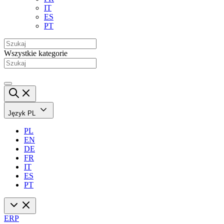
IT
ES
PT
Wszystkie kategorie
Język
PL
PL
EN
DE
FR
IT
ES
PT
ERP