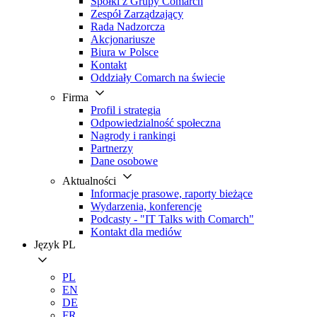
Spółki z Grupy Comarch
Zespół Zarządzający
Rada Nadzorcza
Akcjonariusze
Biura w Polsce
Kontakt
Oddziały Comarch na świecie
Firma
Profil i strategia
Odpowiedzialność społeczna
Nagrody i rankingi
Partnerzy
Dane osobowe
Aktualności
Informacje prasowe, raporty bieżące
Wydarzenia, konferencje
Podcasty - "IT Talks with Comarch"
Kontakt dla mediów
Język
PL
PL
EN
DE
FR