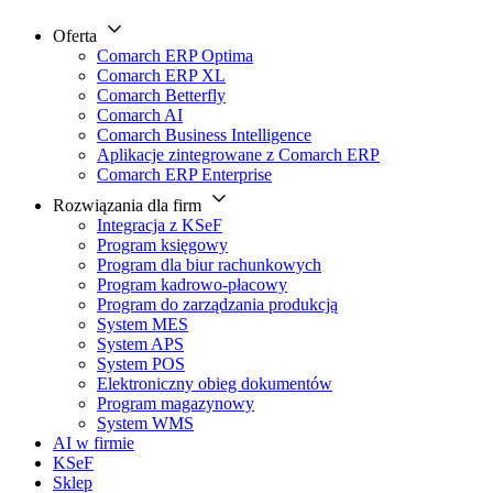
Oferta
Comarch ERP Optima
Comarch ERP XL
Comarch Betterfly
Comarch AI
Comarch Business Intelligence
Aplikacje zintegrowane z Comarch ERP
Comarch ERP Enterprise
Rozwiązania dla firm
Integracja z KSeF
Program księgowy
Program dla biur rachunkowych
Program kadrowo-płacowy
Program do zarządzania produkcją
System MES
System APS
System POS
Elektroniczny obieg dokumentów
Program magazynowy
System WMS
AI w firmie
KSeF
Sklep