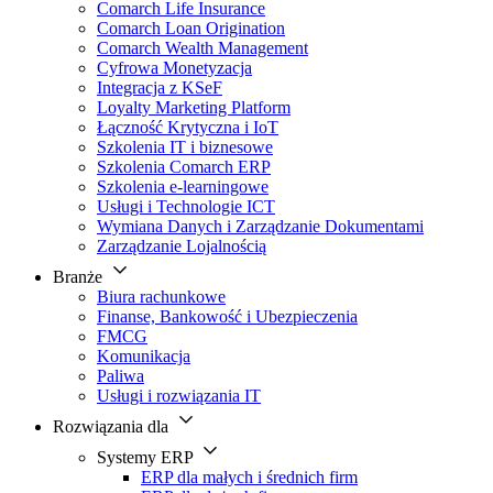
Comarch Life Insurance
Comarch Loan Origination
Comarch Wealth Management
Cyfrowa Monetyzacja
Integracja z KSeF
Loyalty Marketing Platform
Łączność Krytyczna i IoT
Szkolenia IT i biznesowe
Szkolenia Comarch ERP
Szkolenia e-learningowe
Usługi i Technologie ICT
Wymiana Danych i Zarządzanie Dokumentami
Zarządzanie Lojalnością
Branże
Biura rachunkowe
Finanse, Bankowość i Ubezpieczenia
FMCG
Komunikacja
Paliwa
Usługi i rozwiązania IT
Rozwiązania dla
Systemy ERP
ERP dla małych i średnich firm