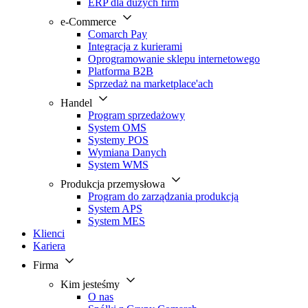
ERP dla dużych firm
e-Commerce
Comarch Pay
Integracja z kurierami
Oprogramowanie sklepu internetowego
Platforma B2B
Sprzedaż na marketplace'ach
Handel
Program sprzedażowy
System OMS
Systemy POS
Wymiana Danych
System WMS
Produkcja przemysłowa
Program do zarządzania produkcją
System APS
System MES
Klienci
Kariera
Firma
Kim jesteśmy
O nas