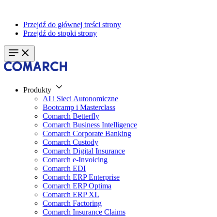
Przejdź do głównej treści strony
Przejdź do stopki strony
Produkty
AI i Sieci Autonomiczne
Bootcamp i Masterclass
Comarch Betterfly
Comarch Business Intelligence
Comarch Corporate Banking
Comarch Custody
Comarch Digital Insurance
Comarch e-Invoicing
Comarch EDI
Comarch ERP Enterprise
Comarch ERP Optima
Comarch ERP XL
Comarch Factoring
Comarch Insurance Claims