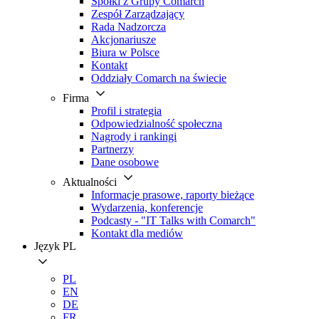
Spółki z Grupy Comarch
Zespół Zarządzający
Rada Nadzorcza
Akcjonariusze
Biura w Polsce
Kontakt
Oddziały Comarch na świecie
Firma
Profil i strategia
Odpowiedzialność społeczna
Nagrody i rankingi
Partnerzy
Dane osobowe
Aktualności
Informacje prasowe, raporty bieżące
Wydarzenia, konferencje
Podcasty - "IT Talks with Comarch"
Kontakt dla mediów
Język
PL
PL
EN
DE
FR