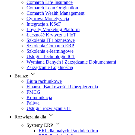
Comarch Life Insurance
Comarch Loan Origination
Comarch Wealth Management
Cyfrowa Monetyzacja
Integracja z KSeF
Loyalty Marketing Platform
Łączność Krytyczna i IoT
Szkolenia IT i biznesowe
Szkolenia Comarch ERP
Szkolenia e-learningowe
Usługi i Technologie ICT
Wymiana Danych i Zarządzanie Dokumentami
Zarządzanie Lojalnością
Branże
Biura rachunkowe
Finanse, Bankowość i Ubezpieczenia
FMCG
Komunikacja
Paliwa
Usługi i rozwiązania IT
Rozwiązania dla
Systemy ERP
ERP dla małych i średnich firm