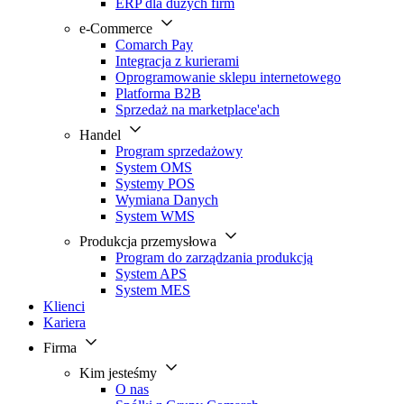
ERP dla dużych firm
e-Commerce
Comarch Pay
Integracja z kurierami
Oprogramowanie sklepu internetowego
Platforma B2B
Sprzedaż na marketplace'ach
Handel
Program sprzedażowy
System OMS
Systemy POS
Wymiana Danych
System WMS
Produkcja przemysłowa
Program do zarządzania produkcją
System APS
System MES
Klienci
Kariera
Firma
Kim jesteśmy
O nas