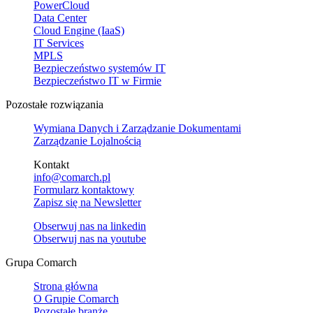
PowerCloud
Data Center
Cloud Engine (IaaS)
IT Services
MPLS
Bezpieczeństwo systemów IT
Bezpieczeństwo IT w Firmie
Pozostałe rozwiązania
Wymiana Danych i Zarządzanie Dokumentami
Zarządzanie Lojalnością
Kontakt
info@comarch.pl
Formularz kontaktowy
Zapisz się na Newsletter
Obserwuj nas na
linkedin
Obserwuj nas na
youtube
Grupa Comarch
Strona główna
O Grupie Comarch
Pozostałe branże