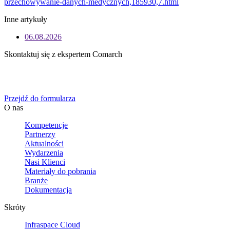
przechowywanie-danych-medycznych,185930,7.html
Inne artykuły
06.08.2026
Skontaktuj się z ekspertem Comarch
Określ swoje potrzeby biznesowe, a my zaoferujemy Ci
dedykowane rozwiązanie.
Przejdź do formularza
O nas
Kompetencje
Partnerzy
Aktualności
Wydarzenia
Nasi Klienci
Materiały do pobrania
Branże
Dokumentacja
Skróty
Infraspace Cloud