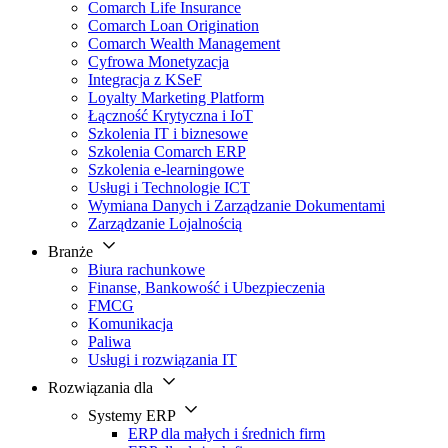
Comarch Life Insurance
Comarch Loan Origination
Comarch Wealth Management
Cyfrowa Monetyzacja
Integracja z KSeF
Loyalty Marketing Platform
Łączność Krytyczna i IoT
Szkolenia IT i biznesowe
Szkolenia Comarch ERP
Szkolenia e-learningowe
Usługi i Technologie ICT
Wymiana Danych i Zarządzanie Dokumentami
Zarządzanie Lojalnością
Branże
Biura rachunkowe
Finanse, Bankowość i Ubezpieczenia
FMCG
Komunikacja
Paliwa
Usługi i rozwiązania IT
Rozwiązania dla
Systemy ERP
ERP dla małych i średnich firm