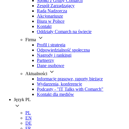
Spółki z Grupy Comarch
Zespół Zarządzający
Rada Nadzorcza
Akcjonariusze
Biura w Polsce
Kontakt
Oddziały Comarch na świecie
Firma
Profil i strategia
Odpowiedzialność społeczna
Nagrody i rankingi
Partnerzy
Dane osobowe
Aktualności
Informacje prasowe, raporty bieżące
Wydarzenia, konferencje
Podcasty - "IT Talks with Comarch"
Kontakt dla mediów
Język
PL
PL
EN
DE
FR