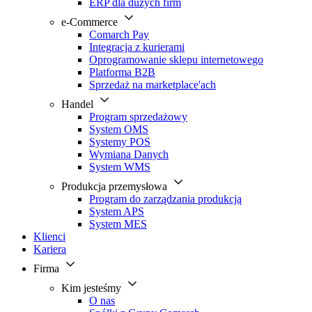
ERP dla dużych firm
e-Commerce
Comarch Pay
Integracja z kurierami
Oprogramowanie sklepu internetowego
Platforma B2B
Sprzedaż na marketplace'ach
Handel
Program sprzedażowy
System OMS
Systemy POS
Wymiana Danych
System WMS
Produkcja przemysłowa
Program do zarządzania produkcją
System APS
System MES
Klienci
Kariera
Firma
Kim jesteśmy
O nas