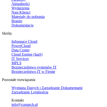
Aktualności
Wydarzenia
Nasi Klienci
Materiały do pobrania
Branże
Dokumentacja
Skróty
Infraspace Cloud
PowerCloud
Data Center
Cloud Engine (IaaS)
IT Services
MPLS
Bezpieczeństwo systemów IT
Bezpieczeństwo IT w Firmie
Pozostałe rozwiązania
Wymiana Danych i Zarządzanie Dokumentami
Zarządzanie Lojalnością
Kontakt
info@comarch.pl