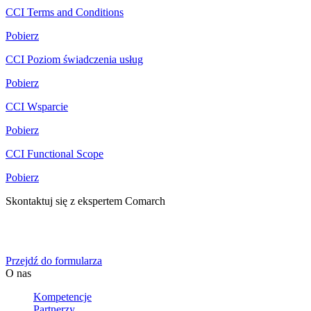
CCI Terms and Conditions
Pobierz
CCI Poziom świadczenia usług
Pobierz
CCI Wsparcie
Pobierz
CCI Functional Scope
Pobierz
Skontaktuj się z ekspertem Comarch
Określ swoje potrzeby biznesowe, a my zaoferujemy Ci
dedykowane rozwiązanie.
Przejdź do formularza
O nas
Kompetencje
Partnerzy