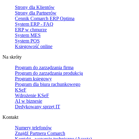
Strony dla Klientów
Strony dla Partnerów
Cennik Comarch ERP Optima
System ERP - FAQ
ERP w chmurze
System MES
System POS
Księgowość online
Na skróty
Program do zarządzania firmą
Program do zarządzania produkcją
Program księgowy
Program dla biura rachunkowego
KSeF
Wdrożenie KSeF
AI w biznesie
Dedykowany sprzęt IT
Kontakt
Numery telefonów
Znajdź Partnera Comarch
Kontakt - wsparcie techniczne (Asysta)