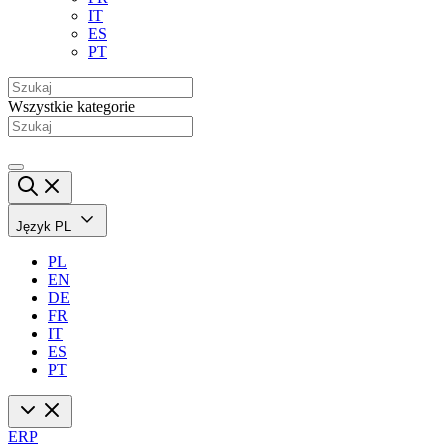
IT
ES
PT
Wszystkie kategorie
Język
PL
PL
EN
DE
FR
IT
ES
PT
ERP