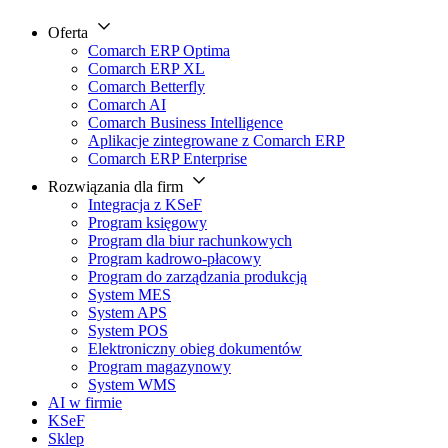
Oferta
Comarch ERP Optima
Comarch ERP XL
Comarch Betterfly
Comarch AI
Comarch Business Intelligence
Aplikacje zintegrowane z Comarch ERP
Comarch ERP Enterprise
Rozwiązania dla firm
Integracja z KSeF
Program księgowy
Program dla biur rachunkowych
Program kadrowo-płacowy
Program do zarządzania produkcją
System MES
System APS
System POS
Elektroniczny obieg dokumentów
Program magazynowy
System WMS
AI w firmie
KSeF
Sklep