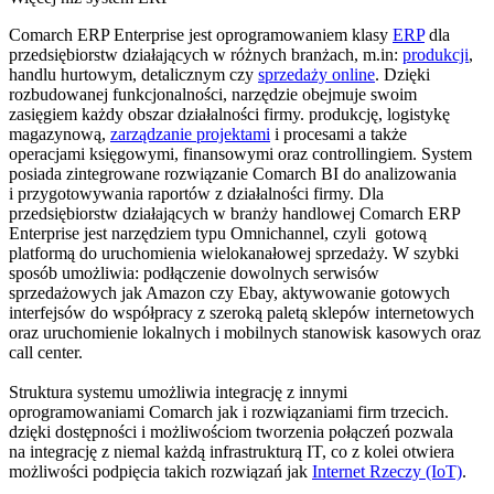
Comarch ERP Enterprise jest oprogramowaniem klasy
ERP
dla
przedsiębiorstw działających w różnych branżach, m.in:
produkcji
,
handlu hurtowym, detalicznym czy
sprzedaży online
. Dzięki
rozbudowanej funkcjonalności, narzędzie obejmuje swoim
zasięgiem każdy obszar działalności firmy. produkcję, logistykę
magazynową,
zarządzanie projektami
i procesami a także
operacjami księgowymi, finansowymi oraz controllingiem. System
posiada zintegrowane rozwiązanie Comarch BI do analizowania
i przygotowywania raportów z działalności firmy. Dla
przedsiębiorstw działających w branży handlowej Comarch ERP
Enterprise jest narzędziem typu Omnichannel, czyli gotową
platformą do uruchomienia wielokanałowej sprzedaży. W szybki
sposób umożliwia: podłączenie dowolnych serwisów
sprzedażowych jak Amazon czy Ebay, aktywowanie gotowych
interfejsów do współpracy z szeroką paletą sklepów internetowych
oraz uruchomienie lokalnych i mobilnych stanowisk kasowych oraz
call center.
Struktura systemu umożliwia integrację z innymi
oprogramowaniami Comarch jak i rozwiązaniami firm trzecich.
dzięki dostępności i możliwościom tworzenia połączeń pozwala
na integrację z niemal każdą infrastrukturą IT, co z kolei otwiera
możliwości podpięcia takich rozwiązań jak
Internet Rzeczy (IoT)
.