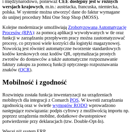
i międzynarodowo, ponieważ
CEE dostępny jest w różnych
wersjach krajowych
, m.in.: austriacka, francuska, niemiecka,
polska. W systemie można utworzyć dane do faktur wymagane
do unijnej procedury Mini One Stop Shop (MOSS).
Kolejne modernizacje umożliwiają
Zrobotyzowaną Automatyzację
Procesów (RPA)
: za pomocą aplikacji wywoływanych w tle oraz
funkcji w zarządzaniu przepływem pracy można zautomatyzować
procesy, co przynosi wiele korzyści dla logistyki magazynowej.
Nowością jest również automatyczne tworzenie standardowych
kodów kreskowych oraz kodów QR, optymalizacja prostych
zwrotów do dostawców a także automatyczne rozpoznawanie
faktury zakupu za pomocą funkcji optycznego rozpoznawania
znaków (
OCR
).
Mobilność i zgodność
Rozwinięta została funkcja inwentaryzacji na urządzeniach
mobilnych dla integracji z Comarch
POS
. W kwestii zarządzania
zgodnością oraz w świetle
wymogów RODO
wprowadzono
następujące rozwiązania: podpis cyfrowy z możliwością importu np.
poprzez urządzenia mobilne, dodatkowe dwustopniowe
potwierdzenie przy deklaracjach (tzw. Double-Opt-In).
Więcej niż system ERP