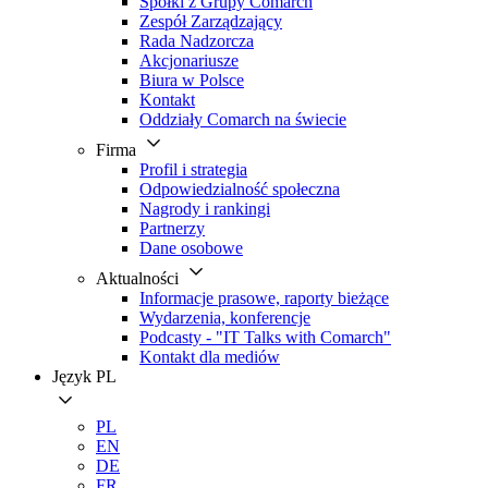
Spółki z Grupy Comarch
Zespół Zarządzający
Rada Nadzorcza
Akcjonariusze
Biura w Polsce
Kontakt
Oddziały Comarch na świecie
Firma
Profil i strategia
Odpowiedzialność społeczna
Nagrody i rankingi
Partnerzy
Dane osobowe
Aktualności
Informacje prasowe, raporty bieżące
Wydarzenia, konferencje
Podcasty - "IT Talks with Comarch"
Kontakt dla mediów
Język
PL
PL
EN
DE
FR