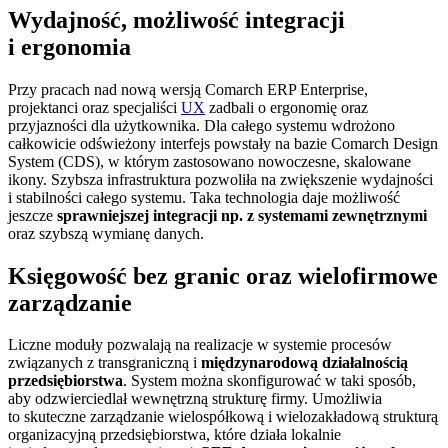
Wydajność, możliwość integracji
i ergonomia
Przy pracach nad nową wersją Comarch ERP Enterprise,
projektanci oraz specjaliści
UX
zadbali o ergonomię oraz
przyjazności dla użytkownika. Dla całego systemu wdrożono
całkowicie odświeżony interfejs powstały na bazie Comarch Design
System (CDS), w którym zastosowano nowoczesne, skalowane
ikony. Szybsza infrastruktura pozwoliła na zwiększenie wydajności
i stabilności całego systemu. Taka technologia daje możliwość
jeszcze
sprawniejszej integracji np. z systemami zewnętrznymi
oraz szybszą wymianę danych.
Księgowość bez granic oraz wielofirmowe
zarządzanie
Liczne moduły pozwalają na realizacje w systemie procesów
związanych z transgraniczną i
międzynarodową działalnością
przedsiębiorstwa
. System można skonfigurować w taki sposób,
aby odzwierciedlał wewnętrzną strukturę firmy. Umożliwia
to skuteczne zarządzanie wielospółkową i wielozakładową strukturą
organizacyjną przedsiębiorstwa, które działa lokalnie