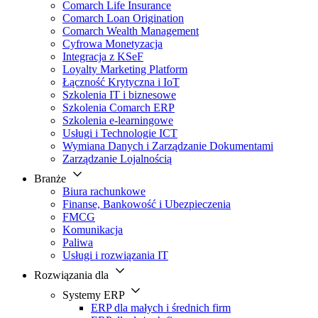
Comarch Life Insurance
Comarch Loan Origination
Comarch Wealth Management
Cyfrowa Monetyzacja
Integracja z KSeF
Loyalty Marketing Platform
Łączność Krytyczna i IoT
Szkolenia IT i biznesowe
Szkolenia Comarch ERP
Szkolenia e-learningowe
Usługi i Technologie ICT
Wymiana Danych i Zarządzanie Dokumentami
Zarządzanie Lojalnością
Branże
Biura rachunkowe
Finanse, Bankowość i Ubezpieczenia
FMCG
Komunikacja
Paliwa
Usługi i rozwiązania IT
Rozwiązania dla
Systemy ERP
ERP dla małych i średnich firm