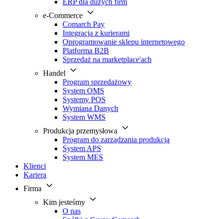
ERP dla dużych firm
e-Commerce
Comarch Pay
Integracja z kurierami
Oprogramowanie sklepu internetowego
Platforma B2B
Sprzedaż na marketplace'ach
Handel
Program sprzedażowy
System OMS
Systemy POS
Wymiana Danych
System WMS
Produkcja przemysłowa
Program do zarządzania produkcją
System APS
System MES
Klienci
Kariera
Firma
Kim jesteśmy
O nas