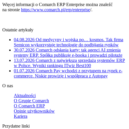
Więcej informacji o Comarch ERP Enterprise można znaleźć
na stronie
https://www.comarch.pl/erp/enterprise
/.
Ostatnie artykuły
04.08.2026
Od medycyny i wojska po… kosmos. Tak firma
Semicon wykorzystuje technologię do podbijania rynków
30.07.2026
Comarch odsłania karty: tak agenci AI zmienią
systemy ERP. Spółka publikuje e-booka i prowadzi pilotaże
13.07.2026
Comarch z największą sprzedażą systemów ERP
w Polsce. Wyniki rankingu ITwiz Best100
01.07.2026
Comarch Pay wchodzi z przytupem na rynek e-
commerce. Niskie prowizje i współpraca z Autopay
O nas
Aktualności
O Grupie Comarch
O Comarch ERP
Opinie użytkowników
Kariera
Przydatne linki