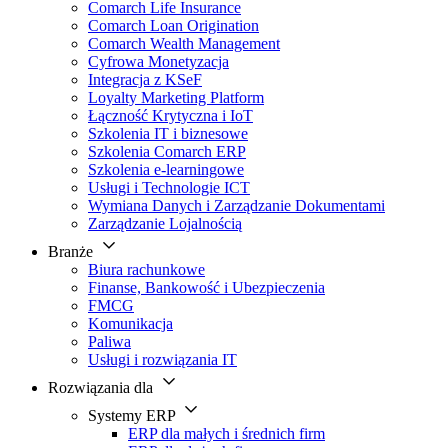
Comarch Life Insurance
Comarch Loan Origination
Comarch Wealth Management
Cyfrowa Monetyzacja
Integracja z KSeF
Loyalty Marketing Platform
Łączność Krytyczna i IoT
Szkolenia IT i biznesowe
Szkolenia Comarch ERP
Szkolenia e-learningowe
Usługi i Technologie ICT
Wymiana Danych i Zarządzanie Dokumentami
Zarządzanie Lojalnością
Branże
Biura rachunkowe
Finanse, Bankowość i Ubezpieczenia
FMCG
Komunikacja
Paliwa
Usługi i rozwiązania IT
Rozwiązania dla
Systemy ERP
ERP dla małych i średnich firm