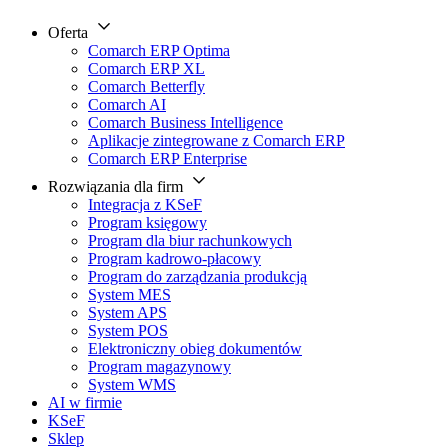
Oferta
Comarch ERP Optima
Comarch ERP XL
Comarch Betterfly
Comarch AI
Comarch Business Intelligence
Aplikacje zintegrowane z Comarch ERP
Comarch ERP Enterprise
Rozwiązania dla firm
Integracja z KSeF
Program księgowy
Program dla biur rachunkowych
Program kadrowo-płacowy
Program do zarządzania produkcją
System MES
System APS
System POS
Elektroniczny obieg dokumentów
Program magazynowy
System WMS
AI w firmie
KSeF
Sklep