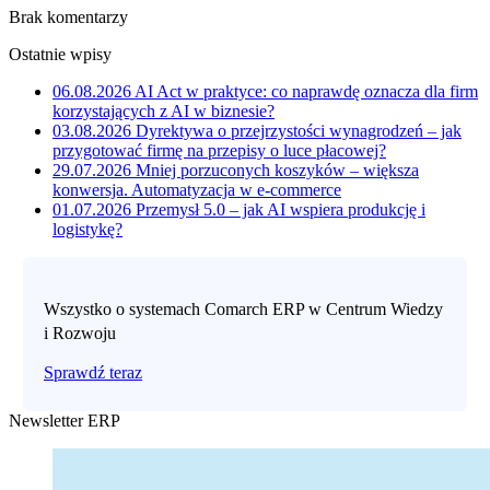
Brak komentarzy
Ostatnie wpisy
06.08.2026
AI Act w praktyce: co naprawdę oznacza dla firm
korzystających z AI w biznesie?
03.08.2026
Dyrektywa o przejrzystości wynagrodzeń – jak
przygotować firmę na przepisy o luce płacowej?
29.07.2026
Mniej porzuconych koszyków – większa
konwersja. Automatyzacja w e-commerce
01.07.2026
Przemysł 5.0 – jak AI wspiera produkcję i
logistykę?
Wszystko o systemach Comarch ERP w Centrum Wiedzy
i Rozwoju
Sprawdź teraz
Newsletter ERP