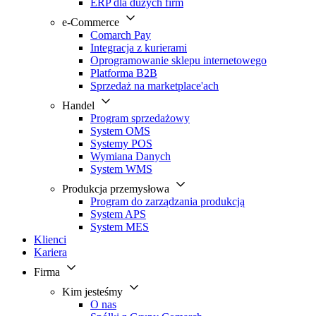
ERP dla dużych firm
e-Commerce
Comarch Pay
Integracja z kurierami
Oprogramowanie sklepu internetowego
Platforma B2B
Sprzedaż na marketplace'ach
Handel
Program sprzedażowy
System OMS
Systemy POS
Wymiana Danych
System WMS
Produkcja przemysłowa
Program do zarządzania produkcją
System APS
System MES
Klienci
Kariera
Firma
Kim jesteśmy
O nas