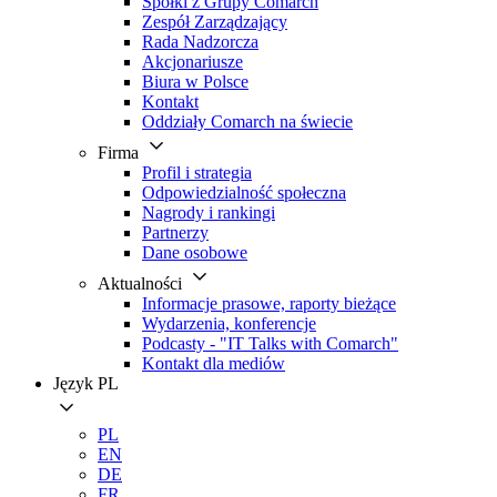
Spółki z Grupy Comarch
Zespół Zarządzający
Rada Nadzorcza
Akcjonariusze
Biura w Polsce
Kontakt
Oddziały Comarch na świecie
Firma
Profil i strategia
Odpowiedzialność społeczna
Nagrody i rankingi
Partnerzy
Dane osobowe
Aktualności
Informacje prasowe, raporty bieżące
Wydarzenia, konferencje
Podcasty - "IT Talks with Comarch"
Kontakt dla mediów
Język
PL
PL
EN
DE
FR