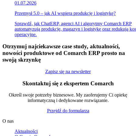
01.07.2026
Przemysł 5.0 – jak AI wspiera produkcję i logistykę?
Sprawdź, jak ChatERP, agenci AI i algorytmy Comarch ERP
automatyzują produkcję, magazyn i logistykę oraz redukują ko
operacyjne.
Otrzymuj najciekawsze case study, aktualności,
nowości produktowe od Comarch ERP prosto na
swoją skrzynkę
Zapisz się na newsletter
Skontaktuj się z ekspertem Comarch
Określ swoje potrzeby biznesowe. My zaoferujemy Ci opiekę
informatyczną i dedykowane rozwiązanie.
Przejdź do formularza
O nas
Aktualności