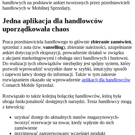
handlowych na podstawie ankiet tworzonych przez przedstawicieli
handlowych w Mobilnej Sprzedaży.
Jedna aplikacja dla handlowców
uporządkowała chaos
Praca przedstawiciela handlowego to głównie
zbieranie zamówień
,
sprzedaż z auta (tzw.
vanselling
), zbieranie należności, uzupełnianie
ankiet dotyczących ekspozycji, prowadzenie działań w związku
z akcjami marketingowymi i obsługa sieci handlowych i hurtowni.
Do realizacji tych obowiązków niezbędny jest spójny system, który
pozwoli wprowadzić wszystkie dane w szybki, intuicyjny sposób
i zapewni łatwy dostęp do informacji. Także w tym zakresie
rozwiązaniem okazało się wprowadzenie
aplikacji dla handlowców
Comarch Mobile Sprzedaż.
Rozwiązało to także kolejną bolączkę handlowców, którą była
uboga funkcjonalność dostępnych narzędzi. Teraz handlowcy mogą
z łatwością:
uzyskać dostęp do aktualnych stanów magazynowych-
tworzyć rezerwacje na towar, kiedy wpłynie do nich
zamówienie
przyjmować zarezerwowany wcześniej produkt