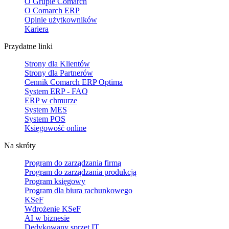
O Grupie Comarch
O Comarch ERP
Opinie użytkowników
Kariera
Przydatne linki
Strony dla Klientów
Strony dla Partnerów
Cennik Comarch ERP Optima
System ERP - FAQ
ERP w chmurze
System MES
System POS
Księgowość online
Na skróty
Program do zarządzania firmą
Program do zarządzania produkcją
Program księgowy
Program dla biura rachunkowego
KSeF
Wdrożenie KSeF
AI w biznesie
Dedykowany sprzęt IT