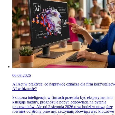
06.08.2026
AI Act w praktyce: co naprawdę oznacza dla firm korzystający
AI w biznesie?
Sztuczna inteligencja w firmach przestała być eksperymentem
księguje faktury, prognozuje popyt, odpowiada na pytania
pracowników. Ale od 2 sierpnia 2026 r. wchodzi w nową fazę
również od strony prawnej: zaczynają obowiązywać kluczowe