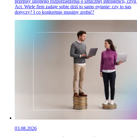
przepisy unijnego rozporządzenia o sztucznej inteligencji, czyli
Act. Wiele firm zadaje sobie dziś to samo pytanie: czy to nas
dotyczy? I co konkretnie musimy zrobić?
03.08.2026