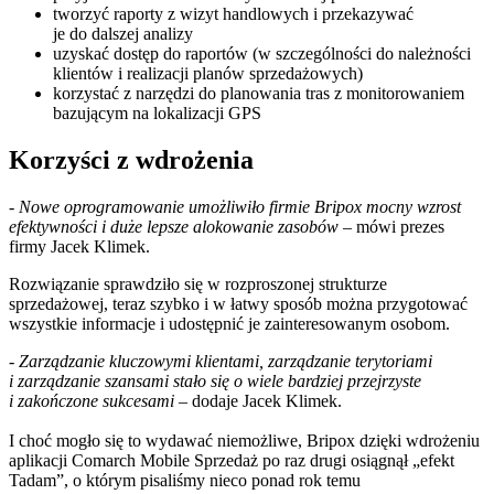
tworzyć raporty z wizyt handlowych i przekazywać
je do dalszej analizy
uzyskać dostęp do raportów (w szczególności do należności
klientów i realizacji planów sprzedażowych)
korzystać z narzędzi do planowania tras z monitorowaniem
bazującym na lokalizacji GPS
Korzyści z wdrożenia
-
Nowe oprogramowanie umożliwiło firmie Bripox mocny wzrost
efektywności i duże lepsze alokowanie zasobów
– mówi prezes
firmy Jacek Klimek.
Rozwiązanie sprawdziło się w rozproszonej strukturze
sprzedażowej, teraz szybko i w łatwy sposób można przygotować
wszystkie informacje i udostępnić je zainteresowanym osobom.
-
Zarządzanie kluczowymi klientami, zarządzanie terytoriami
i zarządzanie szansami stało się o wiele bardziej przejrzyste
i zakończone sukcesami
– dodaje Jacek Klimek.
I choć mogło się to wydawać niemożliwe, Bripox dzięki wdrożeniu
aplikacji Comarch Mobile Sprzedaż po raz drugi osiągnął „efekt
Tadam”, o którym pisaliśmy nieco ponad rok temu