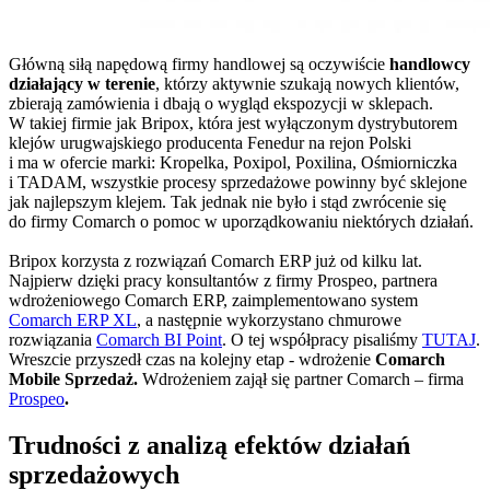
Główną siłą napędową firmy handlowej są oczywiście
handlowcy
działający w terenie
, którzy aktywnie szukają nowych klientów,
zbierają zamówienia i dbają o wygląd ekspozycji w sklepach.
W takiej firmie jak Bripox, która jest wyłączonym dystrybutorem
klejów urugwajskiego producenta Fenedur na rejon Polski
i ma w ofercie marki: Kropelka, Poxipol, Poxilina, Ośmiorniczka
i TADAM, wszystkie procesy sprzedażowe powinny być sklejone
jak najlepszym klejem. Tak jednak nie było i stąd zwrócenie się
do firmy Comarch o pomoc w uporządkowaniu niektórych działań.
Bripox korzysta z rozwiązań Comarch ERP już od kilku lat.
Najpierw dzięki pracy konsultantów z firmy Prospeo, partnera
wdrożeniowego Comarch ERP, zaimplementowano system
Comarch ERP XL
, a następnie wykorzystano chmurowe
rozwiązania
Comarch BI Point
. O tej współpracy pisaliśmy
TUTAJ
.
Wreszcie przyszedł czas na kolejny etap - wdrożenie
Comarch
Mobile Sprzedaż.
Wdrożeniem zajął się partner Comarch – firma
Prospeo
.
Trudności z analizą efektów działań
sprzedażowych