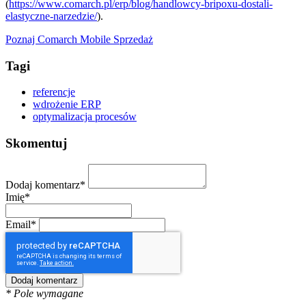
(
https://www.comarch.pl/erp/blog/handlowcy-bripoxu-dostali-
elastyczne-narzedzie/
).
Poznaj Comarch Mobile Sprzedaż
Tagi
referencje
wdrożenie ERP
optymalizacja procesów
Skomentuj
Dodaj komentarz*
Imię*
Email*
* Pole wymagane