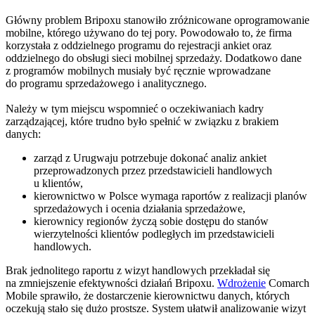
Główny problem Bripoxu stanowiło zróżnicowane oprogramowanie
mobilne, którego używano do tej pory. Powodowało to, że firma
korzystała z oddzielnego programu do rejestracji ankiet oraz
oddzielnego do obsługi sieci mobilnej sprzedaży. Dodatkowo dane
z programów mobilnych musiały być ręcznie wprowadzane
do programu sprzedażowego i analitycznego.
Należy w tym miejscu wspomnieć o oczekiwaniach kadry
zarządzającej, które trudno było spełnić w związku z brakiem
danych:
zarząd z Urugwaju potrzebuje dokonać analiz ankiet
przeprowadzonych przez przedstawicieli handlowych
u klientów,
kierownictwo w Polsce wymaga raportów z realizacji planów
sprzedażowych i ocenia działania sprzedażowe,
kierownicy regionów życzą sobie dostępu do stanów
wierzytelności klientów podległych im przedstawicieli
handlowych.
Brak jednolitego raportu z wizyt handlowych przekładał się
na zmniejszenie efektywności działań Bripoxu.
Wdrożenie
Comarch
Mobile sprawiło, że dostarczenie kierownictwu danych, których
oczekują stało się dużo prostsze. System ułatwił analizowanie wizyt