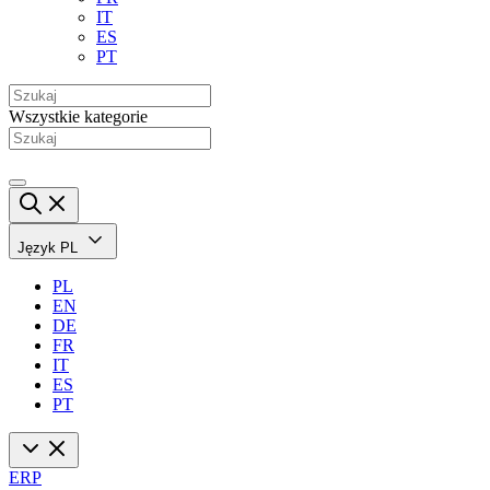
IT
ES
PT
Wszystkie kategorie
Język
PL
PL
EN
DE
FR
IT
ES
PT
ERP