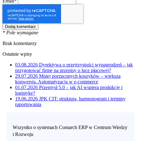
Email*
* Pole wymagane
Brak komentarzy
Ostatnie wpisy
03.08.2026
Dyrektywa o przejrzystości wynagrodzeń – jak
przygotować firmę na przepisy o luce płacowej?
29.07.2026
Mniej porzuconych koszyków – większa
konwersja. Automatyzacja w e-commerce
01.07.2026
Przemysł 5.0 – jak AI wspiera produkcję i
logistykę?
19.06.2026
JPK CIT: struktura, harmonogram i terminy
raportowania
Wszystko o systemach Comarch ERP w Centrum Wiedzy
i Rozwoju