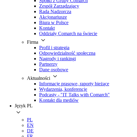
Spółki z Grupy Comarch
Zespół Zarządzający
Rada Nadzorcza
Akcjonariusze
Biura w Polsce
Kontakt
Oddziały Comarch na świecie
Firma
Profil i strategia
Odpowiedzialność społeczna
Nagrody i rankingi
Partnerzy
Dane osobowe
Aktualności
Informacje prasowe, raporty bieżące
Wydarzenia, konferencje
Podcasty - "IT Talks with Comarch"
Kontakt dla mediów
Język
PL
PL
EN
DE
FR