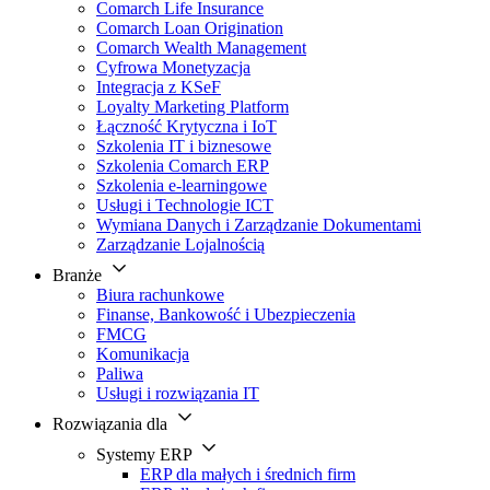
Comarch Life Insurance
Comarch Loan Origination
Comarch Wealth Management
Cyfrowa Monetyzacja
Integracja z KSeF
Loyalty Marketing Platform
Łączność Krytyczna i IoT
Szkolenia IT i biznesowe
Szkolenia Comarch ERP
Szkolenia e-learningowe
Usługi i Technologie ICT
Wymiana Danych i Zarządzanie Dokumentami
Zarządzanie Lojalnością
Branże
Biura rachunkowe
Finanse, Bankowość i Ubezpieczenia
FMCG
Komunikacja
Paliwa
Usługi i rozwiązania IT
Rozwiązania dla
Systemy ERP
ERP dla małych i średnich firm