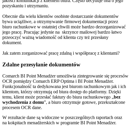
jakości komunikacji z klientem biura. Często decyduje ona o jego
pozyskaniu i utrzymaniu.
Obecnie dla wielu klientów osobiste dostarczanie dokumentów
bywa uciążliwe, a otrzymywanie firmowej dokumentacji przez
biuro rachunkowe w ostatniej chwili może bardzo dezorganizować
jego pracę. Pracując jedynie na skrzynce mailowej bardzo łatwo
przeoczyć ważną wiadomość od klienta czy też przesłany
dokument.
Jak zatem zorganizować pracę zdalną i współpracę z klientami?
Zdalne przesyłanie dokumentów
Comarch BI Point Menadżer umożliwia zintegrowanie się procesów
OCR pomiędzy Comarch ERP Optima i BI Point Menadżer.
Funkcjonalność ta dedykowana jest biurom rachunkowym jak i ich
klientom, którzy otrzymują od biura dostęp do platformy. Dzięki
temu, klient może przesłać faktury do biura rachunkowego „
bez
wychodzenia z domu
”, a biuro otrzymuje gotowe, przekształcone
procesem OCR dane.
W rezultacie dane są widoczne w poszczególnych raportach oraz
na kokpitach menadżerskich w programie BI Point Menadżer.