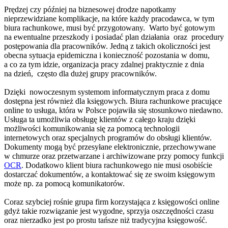
Prędzej czy później na biznesowej drodze napotkamy
nieprzewidziane komplikacje, na które każdy pracodawca, w tym
biura rachunkowe, musi być przygotowany. Warto być gotowym
na ewentualne przeszkody i posiadać plan działania oraz procedury
postępowania dla pracowników. Jedną z takich okoliczności jest
obecna sytuacja epidemiczna i konieczność pozostania w domu,
a co za tym idzie, organizacja pracy zdalnej praktycznie z dnia
na dzień, często dla dużej grupy pracowników.
Dzięki nowoczesnym systemom informatycznym praca z domu
dostępna jest również dla księgowych. Biura rachunkowe pracujące
online to usługa, która w Polsce pojawiła się stosunkowo niedawno.
Usługa ta umożliwia obsługę klientów z całego kraju dzięki
możliwości komunikowania się za pomocą technologii
internetowych oraz specjalnych programów do obsługi klientów.
Dokumenty mogą być przesyłane elektronicznie, przechowywane
w chmurze oraz przetwarzane i archiwizowane przy pomocy funkcji
OCR
. Dodatkowo klient biura rachunkowego nie musi osobiście
dostarczać dokumentów, a kontaktować się ze swoim księgowym
może np. za pomocą komunikatorów.
Coraz szybciej rośnie grupa firm korzystająca z księgowości online
gdyż takie rozwiązanie jest wygodne, sprzyja oszczędności czasu
oraz nierzadko jest po prostu tańsze niż tradycyjna księgowość.