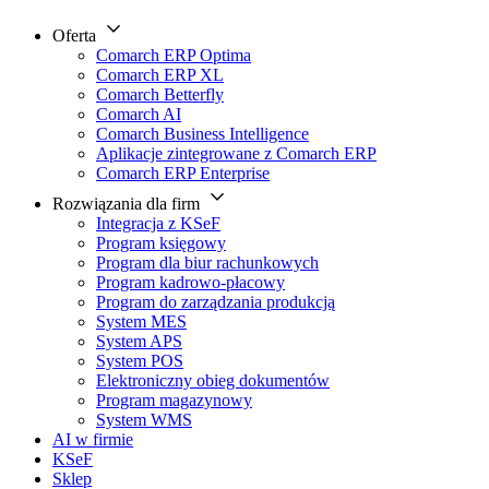
Oferta
Comarch ERP Optima
Comarch ERP XL
Comarch Betterfly
Comarch AI
Comarch Business Intelligence
Aplikacje zintegrowane z Comarch ERP
Comarch ERP Enterprise
Rozwiązania dla firm
Integracja z KSeF
Program księgowy
Program dla biur rachunkowych
Program kadrowo-płacowy
Program do zarządzania produkcją
System MES
System APS
System POS
Elektroniczny obieg dokumentów
Program magazynowy
System WMS
AI w firmie
KSeF
Sklep