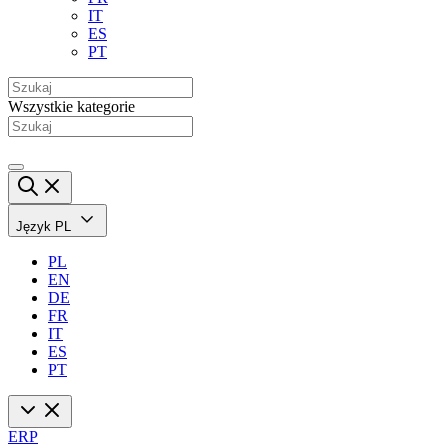
IT
ES
PT
Wszystkie kategorie
Język
PL
PL
EN
DE
FR
IT
ES
PT
ERP