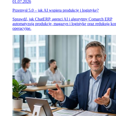
01.07.2026
Przemysł 5.0 – jak AI wspiera produkcję i logistykę?
Sprawdź, jak ChatERP, agenci AI i algorytmy Comarch ERP
automatyzują produkcję, magazyn i logistykę oraz redukują ko
operacyjne.