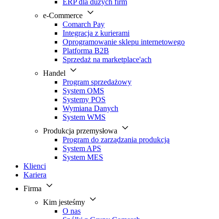
ERP dla dużych firm
e-Commerce
Comarch Pay
Integracja z kurierami
Oprogramowanie sklepu internetowego
Platforma B2B
Sprzedaż na marketplace'ach
Handel
Program sprzedażowy
System OMS
Systemy POS
Wymiana Danych
System WMS
Produkcja przemysłowa
Program do zarządzania produkcją
System APS
System MES
Klienci
Kariera
Firma
Kim jesteśmy
O nas