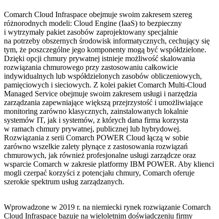
Comarch Cloud Infraspace obejmuje swoim zakresem szereg
różnorodnych modeli: Cloud Engine (IaaS) to bezpieczny
i wytrzymały pakiet zasobów zaprojektowany specjalnie
na potrzeby obszernych środowisk informatycznych, cechujący się
tym, że poszczególne jego komponenty mogą być współdzielone.
Dzięki opcji chmury prywatnej istnieje możliwość skalowania
rozwiązania chmurowego przy zastosowaniu całkowicie
indywidualnych lub współdzielonych zasobów obliczeniowych,
pamięciowych i sieciowych. Z kolei pakiet Comarch Multi-Cloud
Managed Service obejmuje swoim zakresem usługi i narzędzia
zarządzania zapewniające większą przejrzystość i umożliwiające
monitoring zarówno klasycznych, zainstalowanych lokalnie
systemów IT, jak i systemów, z których dana firma korzysta
w ramach chmury prywatnej, publicznej lub hybrydowej.
Rozwiązania z serii Comarch POWER Cloud łączą w sobie
zarówno wszelkie zalety płynące z zastosowania rozwiązań
chmurowych, jak również profesjonalne usługi zarządcze oraz
wsparcie Comarch w zakresie platformy IBM POWER. Aby klienci
mogli czerpać korzyści z potencjału chmury, Comarch oferuje
szerokie spektrum usług zarządzanych.
Wprowadzone w 2019 r. na niemiecki rynek rozwiązanie Comarch
Cloud Infraspace bazuje na wieloletnim doświadczeniu firmy