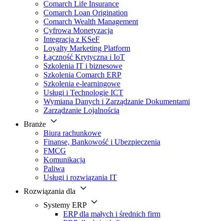
Comarch Life Insurance
Comarch Loan Origination
Comarch Wealth Management
Cyfrowa Monetyzacja
Integracja z KSeF
Loyalty Marketing Platform
Łączność Krytyczna i IoT
Szkolenia IT i biznesowe
Szkolenia Comarch ERP
Szkolenia e-learningowe
Usługi i Technologie ICT
Wymiana Danych i Zarządzanie Dokumentami
Zarządzanie Lojalnością
Branże
Biura rachunkowe
Finanse, Bankowość i Ubezpieczenia
FMCG
Komunikacja
Paliwa
Usługi i rozwiązania IT
Rozwiązania dla
Systemy ERP
ERP dla małych i średnich firm