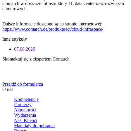
Comarch w obszarze infrastruktury IT, data center oraz rozwiązań
chmurowych.
Dalsze informacje dostępne są na stronie internetowej:
https://www.comarch.de/produkte/ict/cloud-infraspace/
Inne artykuły
07.08.2026
Skontaktuj się z ekspertem Comarch
Określ swoje potrzeby biznesowe, a my zaoferujemy Ci
dedykowane rozwiązanie.
Przejdź do formularza
O nas
Kompetencje
Partnerzy
Aktualności
Wydarzenia
Nasi Klienci
Materiały do pobrania
Branże