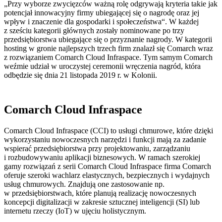
„Przy wyborze zwycięzców ważną rolę odgrywają kryteria takie jak
potencjał innowacyjny firmy ubiegającej się o nagrodę oraz jej
wpływ i znaczenie dla gospodarki i społeczeństwa“. W każdej
z sześciu kategorii głównych zostały nominowane po trzy
przedsiębiorstwa ubiegające się o przyznanie nagrody. W kategorii
hosting w gronie najlepszych trzech firm znalazł się Comarch wraz
z rozwiązaniem Comarch Cloud Infraspace. Tym samym Comarch
weźmie udział w uroczystej ceremonii wręczenia nagród, która
odbędzie się dnia 21 listopada 2019 r. w Kolonii.
Comarch Cloud Infraspace
Comarch Cloud Infraspace (CCI) to usługi chmurowe, które dzięki
wykorzystaniu nowoczesnych narzędzi i funkcji mają za zadanie
wspierać przedsiębiorstwa przy projektowaniu, zarządzaniu
i rozbudowywaniu aplikacji biznesowych. W ramach szerokiej
gamy rozwiązań z serii Comarch Cloud Infraspace firma Comarch
oferuje szeroki wachlarz elastycznych, bezpiecznych i wydajnych
usług chmurowych. Znajdują one zastosowanie np.
w przedsiębiorstwach, które planują realizację nowoczesnych
koncepcji digitalizacji w zakresie sztucznej inteligencji (SI) lub
internetu rzeczy (IoT) w ujęciu holistycznym.