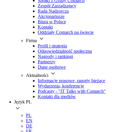
Spółki z Grupy Comarch
Zespół Zarządzający
Rada Nadzorcza
Akcjonariusze
Biura w Polsce
Kontakt
Oddziały Comarch na świecie
Firma
Profil i strategia
Odpowiedzialność społeczna
Nagrody i rankingi
Partnerzy
Dane osobowe
Aktualności
Informacje prasowe, raporty bieżące
Wydarzenia, konferencje
Podcasty - "IT Talks with Comarch"
Kontakt dla mediów
Język
PL
PL
EN
DE
FR