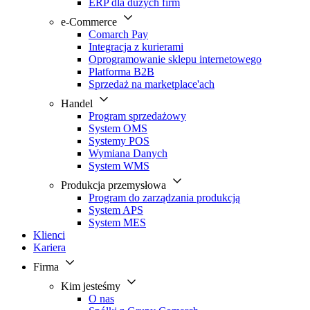
ERP dla dużych firm
e-Commerce
Comarch Pay
Integracja z kurierami
Oprogramowanie sklepu internetowego
Platforma B2B
Sprzedaż na marketplace'ach
Handel
Program sprzedażowy
System OMS
Systemy POS
Wymiana Danych
System WMS
Produkcja przemysłowa
Program do zarządzania produkcją
System APS
System MES
Klienci
Kariera
Firma
Kim jesteśmy
O nas