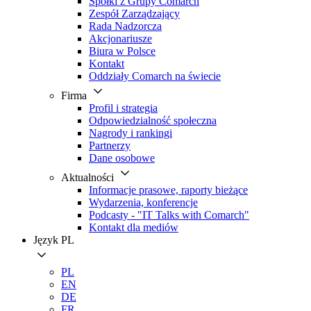
Spółki z Grupy Comarch
Zespół Zarządzający
Rada Nadzorcza
Akcjonariusze
Biura w Polsce
Kontakt
Oddziały Comarch na świecie
Firma
Profil i strategia
Odpowiedzialność społeczna
Nagrody i rankingi
Partnerzy
Dane osobowe
Aktualności
Informacje prasowe, raporty bieżące
Wydarzenia, konferencje
Podcasty - "IT Talks with Comarch"
Kontakt dla mediów
Język
PL
PL
EN
DE
FR