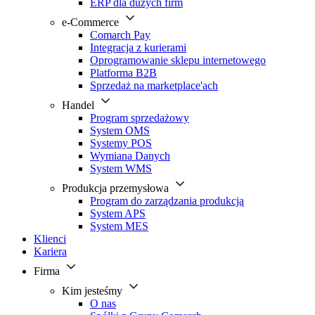
ERP dla dużych firm
e-Commerce
Comarch Pay
Integracja z kurierami
Oprogramowanie sklepu internetowego
Platforma B2B
Sprzedaż na marketplace'ach
Handel
Program sprzedażowy
System OMS
Systemy POS
Wymiana Danych
System WMS
Produkcja przemysłowa
Program do zarządzania produkcją
System APS
System MES
Klienci
Kariera
Firma
Kim jesteśmy
O nas