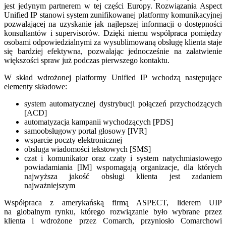
jest jedynym partnerem w tej części Europy. Rozwiązania Aspect
Unified IP stanowi system zunifikowanej platformy komunikacyjnej
pozwalającej na uzyskanie jak najlepszej informacji o dostępności
konsultantów i supervisorów. Dzięki niemu współpraca pomiędzy
osobami odpowiedzialnymi za wysublimowaną obsługę klienta staje
się bardziej efektywna, pozwalając jednocześnie na załatwienie
większości spraw już podczas pierwszego kontaktu.
W skład wdrożonej platformy Unified IP wchodzą następujące
elementy składowe:
system automatycznej dystrybucji połączeń przychodzących
[ACD]
automatyzacja kampanii wychodzących [PDS]
samoobsługowy portal głosowy [IVR]
wsparcie poczty elektronicznej
obsługa wiadomości tekstowych [SMS]
czat i komunikator oraz czaty i system natychmiastowego
powiadamiania [IM] wspomagają organizacje, dla których
najwyższa jakość obsługi klienta jest zadaniem
najważniejszym
Współpraca z amerykańską firmą ASPECT, liderem UIP
na globalnym rynku, którego rozwiązanie było wybrane przez
klienta i wdrożone przez Comarch, przyniosło Comarchowi