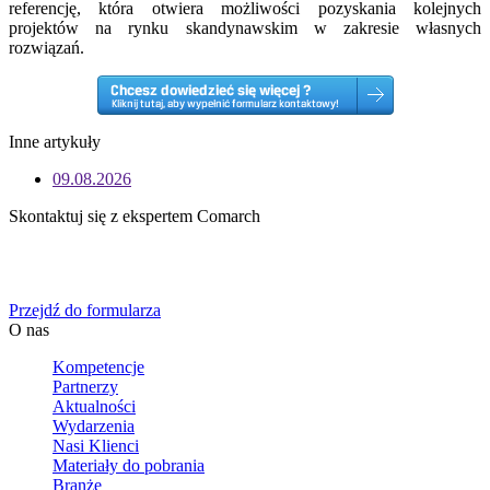
referencję, która otwiera możliwości pozyskania kolejnych
projektów na rynku skandynawskim w zakresie własnych
rozwiązań.
Inne artykuły
09.08.2026
Skontaktuj się z ekspertem Comarch
Określ swoje potrzeby biznesowe, a my zaoferujemy Ci
dedykowane rozwiązanie.
Przejdź do formularza
O nas
Kompetencje
Partnerzy
Aktualności
Wydarzenia
Nasi Klienci
Materiały do pobrania
Branże