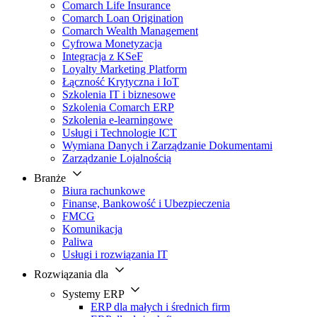
Comarch Life Insurance
Comarch Loan Origination
Comarch Wealth Management
Cyfrowa Monetyzacja
Integracja z KSeF
Loyalty Marketing Platform
Łączność Krytyczna i IoT
Szkolenia IT i biznesowe
Szkolenia Comarch ERP
Szkolenia e-learningowe
Usługi i Technologie ICT
Wymiana Danych i Zarządzanie Dokumentami
Zarządzanie Lojalnością
Branże
Biura rachunkowe
Finanse, Bankowość i Ubezpieczenia
FMCG
Komunikacja
Paliwa
Usługi i rozwiązania IT
Rozwiązania dla
Systemy ERP
ERP dla małych i średnich firm