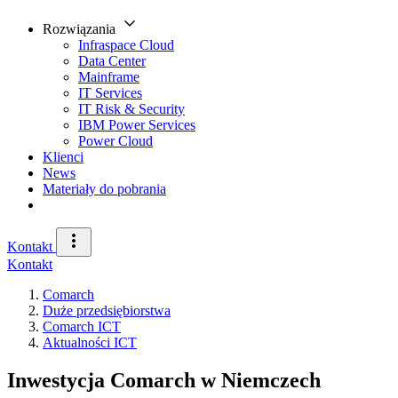
Rozwiązania
Infraspace Cloud
Data Center
Mainframe
IT Services
IT Risk & Security
IBM Power Services
Power Cloud
Klienci
News
Materiały do pobrania
Kontakt
Kontakt
Comarch
Duże przedsiębiorstwa
Comarch ICT
Aktualności ICT
Inwestycja Comarch w Niemczech