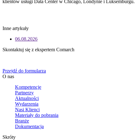
klientów usługi Data Center w Chicago, Londynie i Luksemburgu.
Inne artykuły
06.08.2026
Skontaktuj się z ekspertem Comarch
Określ swoje potrzeby biznesowe, a my zaoferujemy Ci dedykowane 
Przejdź do formularza
O nas
Kompetencje
Partnerzy
Aktualności
Wydarzenia
Nasi Klienci
Materiały do pobrania
Branże
Dokumentacja
Skróty