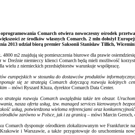
t oprogramowania Comarch otwiera nowoczesny ośrodek przetwarz
większości ze środków własnych Comarch. 2 mln dołożył Europe
nia 2013 udział biorą premier Saksonii Stanislaw Tillich, Wicemi
. 4800 m2 znajdują się pomieszczenia biurowe dla prawie osiemdzies
r w Dreźnie niemieccy klienci Comarch będą mieli możliwość korzys
la wielu z niemieckich przedsiębiorstw warunkuje współpracę.
w europejskich w stosunku do dostawców produktów informatycznych. 
komponuje się ze strategią Comarch dotyczącą rozwoju kolejnych ce
ckim –
mówi Ryszard Kluza, dyrektor Comarch Data Center.
ego strategia rozwoju Comarch uwzględnia także ten obszar. Uruchom
mowania, nasza oferta usług, tzw. managed services kierowanych bezp
kość usług, potwierdzona wieloma referencjami oraz konkurencyjność
h ośrodków zarówno w Polsce, jak i za granicą –
mówi Marcin Geroch, d
ku Comarch dysponuje ośrodkiem zlokalizowanym we Frankfurcie nad
 Krakowie i Warszawie, a także przygotowuje do uruchomienia now