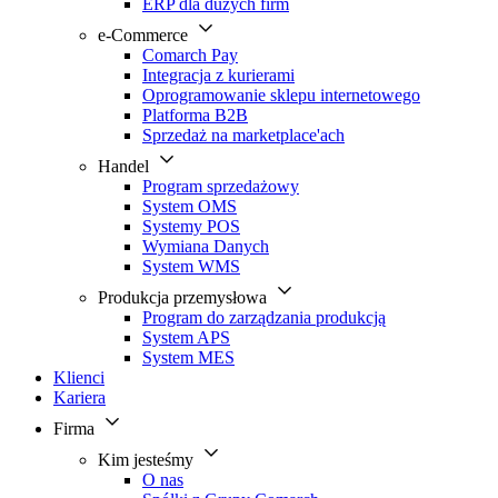
ERP dla dużych firm
e-Commerce
Comarch Pay
Integracja z kurierami
Oprogramowanie sklepu internetowego
Platforma B2B
Sprzedaż na marketplace'ach
Handel
Program sprzedażowy
System OMS
Systemy POS
Wymiana Danych
System WMS
Produkcja przemysłowa
Program do zarządzania produkcją
System APS
System MES
Klienci
Kariera
Firma
Kim jesteśmy
O nas