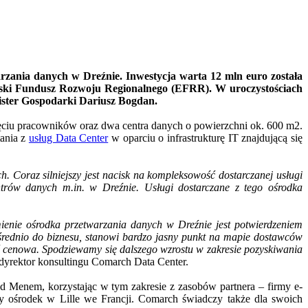
ania danych w Dreźnie. Inwestycja warta 12 mln euro została
jski Fundusz Rozwoju Regionalnego (EFRR). W uroczystościach
nister Gospodarki Dariusz Bogdan.
ięciu pracowników oraz dwa centra danych o powierzchni ok. 600 m2.
tania z
usług Data Center
w oparciu o infrastrukturę IT znajdującą się
Coraz silniejszy jest nacisk na kompleksowość dostarczanej usługi
ntrów danych m.in. w Dreźnie. Usługi dostarczane z tego ośrodka
ienie ośrodka przetwarzania danych w Dreźnie jest potwierdzeniem
ośrednio do biznesu, stanowi bardzo jasny punkt na mapie dostawców
 cenowa. Spodziewamy się dalszego wzrostu w zakresie pozyskiwania
yrektor konsultingu Comarch Data Center.
 Menem, korzystając w tym zakresie z zasobów partnera – firmy e-
y ośrodek w Lille we Francji. Comarch świadczy także dla swoich