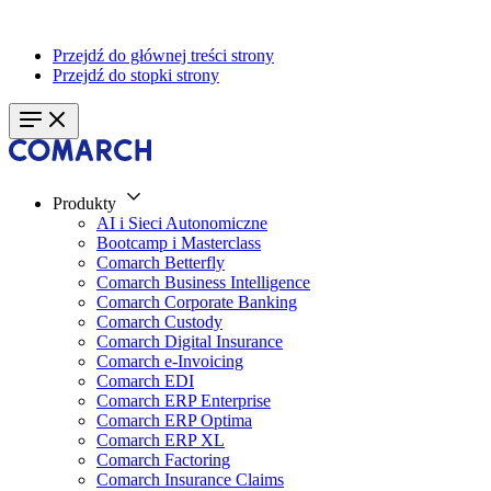
Przejdź do głównej treści strony
Przejdź do stopki strony
Produkty
AI i Sieci Autonomiczne
Bootcamp i Masterclass
Comarch Betterfly
Comarch Business Intelligence
Comarch Corporate Banking
Comarch Custody
Comarch Digital Insurance
Comarch e-Invoicing
Comarch EDI
Comarch ERP Enterprise
Comarch ERP Optima
Comarch ERP XL
Comarch Factoring
Comarch Insurance Claims