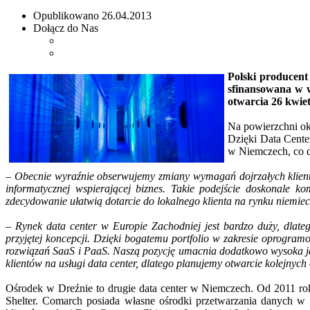
Opublikowano
26.04.2013
Dołącz do Nas
Polski producen
sfinansowana w 
otwarcia 26 kwiet
Na powierzchni ok
Dzięki Data Cente
w Niemczech, co d
– Obecnie wyraźnie obserwujemy zmiany wymagań dojrzałych klientó
informatycznej wspierającej biznes. Takie podejście doskonale 
zdecydowanie ułatwią dotarcie do lokalnego klienta na rynku niemie
– Rynek data center w Europie Zachodniej jest bardzo duży, dlat
przyjętej koncepcji. Dzięki bogatemu portfolio w zakresie oprogra
rozwiązań SaaS i PaaS. Naszą pozycję umacnia dodatkowo wysoka ja
klientów na usługi data center, dlatego planujemy otwarcie kolejnyc
Ośrodek w Dreźnie to drugie data center w Niemczech. Od 2011 ro
Shelter. Comarch posiada własne ośrodki przetwarzania danych w