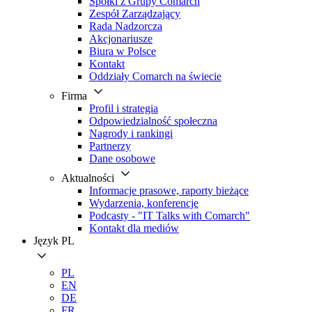
Spółki z Grupy Comarch
Zespół Zarządzający
Rada Nadzorcza
Akcjonariusze
Biura w Polsce
Kontakt
Oddziały Comarch na świecie
Firma
Profil i strategia
Odpowiedzialność społeczna
Nagrody i rankingi
Partnerzy
Dane osobowe
Aktualności
Informacje prasowe, raporty bieżące
Wydarzenia, konferencje
Podcasty - "IT Talks with Comarch"
Kontakt dla mediów
Język
PL
PL
EN
DE
FR