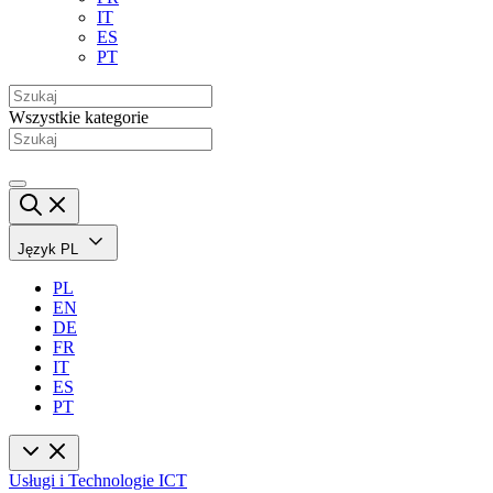
IT
ES
PT
Wszystkie kategorie
Język
PL
PL
EN
DE
FR
IT
ES
PT
Usługi i Technologie ICT