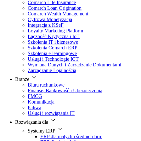
Comarch Life Insurance
Comarch Loan Origination
Comarch Wealth Management
Cyfrowa Monetyzacja
Integracja z KSeF
Loyalty Marketing Platform
Łączność Krytyczna i IoT
Szkolenia IT i biznesowe
Szkolenia Comarch ERP
Szkolenia e-learningowe
Usługi i Technologie ICT
Wymiana Danych i Zarządzanie Dokumentami
Zarządzanie Lojalnością
Branże
Biura rachunkowe
Finanse, Bankowość i Ubezpieczenia
FMCG
Komunikacja
Paliwa
Usługi i rozwiązania IT
Rozwiązania dla
Systemy ERP
ERP dla małych i średnich firm