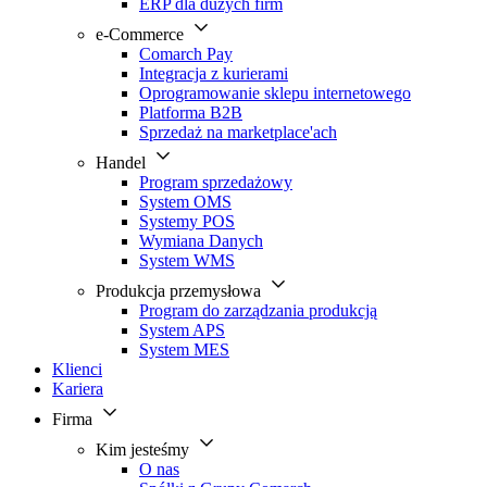
ERP dla dużych firm
e-Commerce
Comarch Pay
Integracja z kurierami
Oprogramowanie sklepu internetowego
Platforma B2B
Sprzedaż na marketplace'ach
Handel
Program sprzedażowy
System OMS
Systemy POS
Wymiana Danych
System WMS
Produkcja przemysłowa
Program do zarządzania produkcją
System APS
System MES
Klienci
Kariera
Firma
Kim jesteśmy
O nas