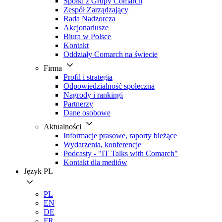
Spółki z Grupy Comarch
Zespół Zarządzający
Rada Nadzorcza
Akcjonariusze
Biura w Polsce
Kontakt
Oddziały Comarch na świecie
Firma
Profil i strategia
Odpowiedzialność społeczna
Nagrody i rankingi
Partnerzy
Dane osobowe
Aktualności
Informacje prasowe, raporty bieżące
Wydarzenia, konferencje
Podcasty - "IT Talks with Comarch"
Kontakt dla mediów
Język
PL
PL
EN
DE
FR