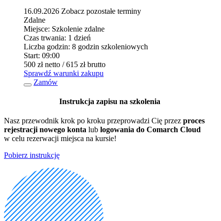
16.09.2026
Zobacz pozostałe terminy
Zdalne
Miejsce:
Szkolenie zdalne
Czas trwania:
1 dzień
Liczba godzin:
8 godzin szkoleniowych
Start:
09:00
500 zł
netto
/ 615 zł
brutto
Sprawdź warunki zakupu
Zamów
Instrukcja zapisu na szkolenia
Nasz przewodnik krok po kroku przeprowadzi Cię przez
proces
rejestracji nowego konta
lub
logowania do Comarch Cloud
w celu rezerwacji miejsca na kursie!
Pobierz instrukcję