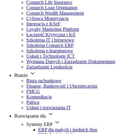
Comarch Life Insurance
Comarch Loan Origination
Comarch Wealth Management
Cyfrowa Monetyzacja
Integracja z KSeF
Loyalty Marketing Platform
Łączność Krytyczna i IoT
Szkolenia IT i biznesowe
Szkolenia Comarch ERP
Szkolenia e-learningowe
Usługi i Technologie ICT
Wymiana Danych i Zarządzanie Dokumentami
Zarządzanie Lojalnością
Branże
Biura rachunkowe
Finanse, Bankowość i Ubezpieczenia
FMCG
Komunikacja
Paliwa
Usługi i rozwiązania IT
Rozwiązania dla
Systemy ERP
ERP dla małych i średnich firm