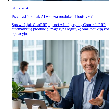
01.07.2026
Przemysł 5.0 – jak AI wspiera produkcję i logistykę?
Sprawdź, jak ChatERP, agenci AI i algorytmy Comarch ERP
automatyzują produkcję, magazyn i logistykę oraz redukują ko
operacyjne.