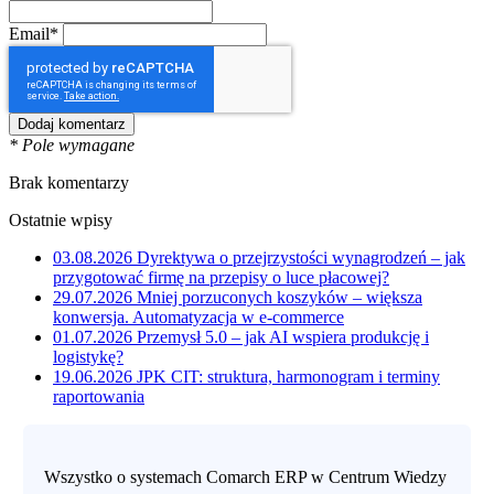
Email*
* Pole wymagane
Brak komentarzy
Ostatnie wpisy
03.08.2026
Dyrektywa o przejrzystości wynagrodzeń – jak
przygotować firmę na przepisy o luce płacowej?
29.07.2026
Mniej porzuconych koszyków – większa
konwersja. Automatyzacja w e-commerce
01.07.2026
Przemysł 5.0 – jak AI wspiera produkcję i
logistykę?
19.06.2026
JPK CIT: struktura, harmonogram i terminy
raportowania
Wszystko o systemach Comarch ERP w Centrum Wiedzy