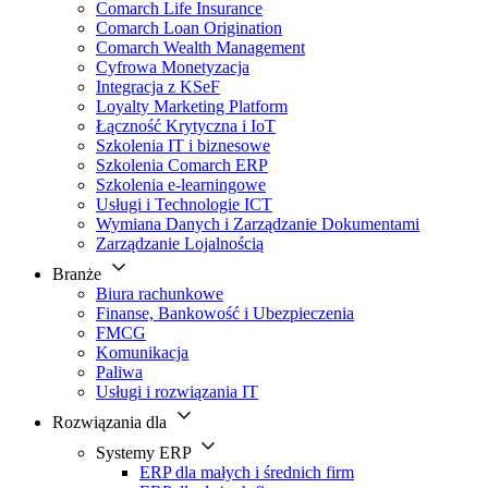
Comarch Life Insurance
Comarch Loan Origination
Comarch Wealth Management
Cyfrowa Monetyzacja
Integracja z KSeF
Loyalty Marketing Platform
Łączność Krytyczna i IoT
Szkolenia IT i biznesowe
Szkolenia Comarch ERP
Szkolenia e-learningowe
Usługi i Technologie ICT
Wymiana Danych i Zarządzanie Dokumentami
Zarządzanie Lojalnością
Branże
Biura rachunkowe
Finanse, Bankowość i Ubezpieczenia
FMCG
Komunikacja
Paliwa
Usługi i rozwiązania IT
Rozwiązania dla
Systemy ERP
ERP dla małych i średnich firm