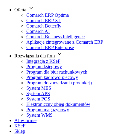
Oferta
Comarch ERP Optima
Comarch ERP XL
Comarch Betterfly
Comarch AI
Comarch Business Intelligence
Aplikacje zintegrowane z Comarch ERP
Comarch ERP Enterprise
Rozwiązania dla firm
Integracja z KSeF
Program księgowy
Program dla biur rachunkowych
Program kadrowo-płacowy
Program do zarządzania produkcją
System MES
System APS
System POS
Elektroniczny obieg dokumentów
Program magazynowy
System WMS
AI w firmie
KSeF
Sklep