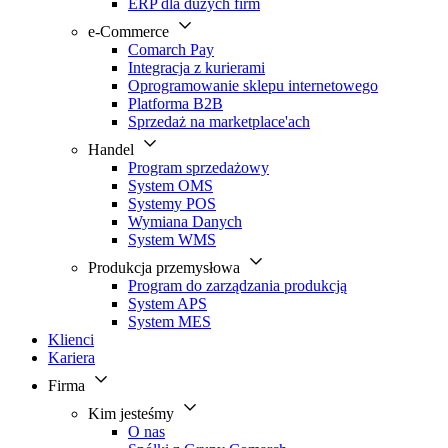
ERP dla dużych firm
e-Commerce
Comarch Pay
Integracja z kurierami
Oprogramowanie sklepu internetowego
Platforma B2B
Sprzedaż na marketplace'ach
Handel
Program sprzedażowy
System OMS
Systemy POS
Wymiana Danych
System WMS
Produkcja przemysłowa
Program do zarządzania produkcją
System APS
System MES
Klienci
Kariera
Firma
Kim jesteśmy
O nas