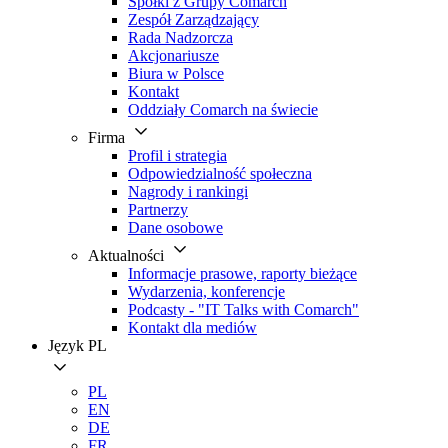
Spółki z Grupy Comarch
Zespół Zarządzający
Rada Nadzorcza
Akcjonariusze
Biura w Polsce
Kontakt
Oddziały Comarch na świecie
Firma
Profil i strategia
Odpowiedzialność społeczna
Nagrody i rankingi
Partnerzy
Dane osobowe
Aktualności
Informacje prasowe, raporty bieżące
Wydarzenia, konferencje
Podcasty - "IT Talks with Comarch"
Kontakt dla mediów
Język
PL
PL
EN
DE
FR