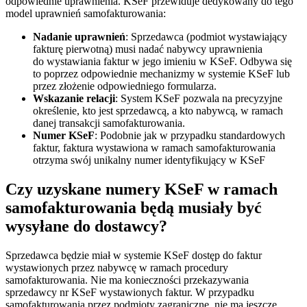
odpowiednie uprawnienia. KSeF przewiduje dedykowany do tego
model uprawnień samofakturowania:
Nadanie uprawnień
: Sprzedawca (podmiot wystawiający
fakturę pierwotną) musi nadać nabywcy uprawnienia
do wystawiania faktur w jego imieniu w KSeF. Odbywa się
to poprzez odpowiednie mechanizmy w systemie KSeF lub
przez złożenie odpowiedniego formularza.
Wskazanie relacji
: System KSeF pozwala na precyzyjne
określenie, kto jest sprzedawcą, a kto nabywcą, w ramach
danej transakcji samofakturowania.
Numer KSeF
: Podobnie jak w przypadku standardowych
faktur, faktura wystawiona w ramach samofakturowania
otrzyma swój unikalny numer identyfikujący w KSeF
Czy uzyskane numery KSeF w ramach
samofakturowania będą musiały być
wysyłane do dostawcy?
Sprzedawca będzie miał w systemie KSeF dostęp do faktur
wystawionych przez nabywcę w ramach procedury
samofakturowania. Nie ma konieczności przekazywania
sprzedawcy nr KSeF wystawionych faktur. W przypadku
samofakturowania przez podmioty zagraniczne, nie ma jeszcze