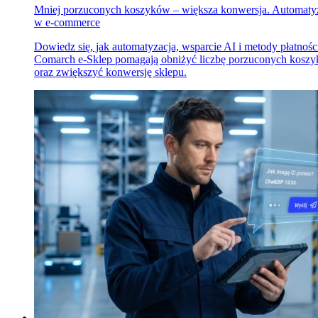
Mniej porzuconych koszyków – większa konwersja. Automaty
w e-commerce
Dowiedz się, jak automatyzacja, wsparcie AI i metody płatnośc
Comarch e-Sklep pomagają obniżyć liczbę porzuconych kosz
oraz zwiększyć konwersję sklepu.