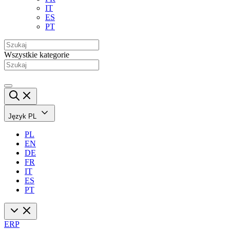
IT
ES
PT
Wszystkie kategorie
Język
PL
PL
EN
DE
FR
IT
ES
PT
ERP