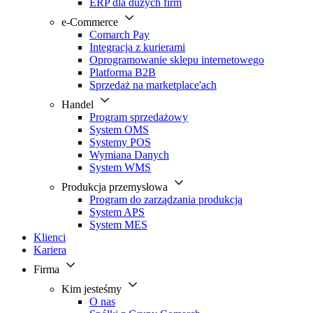
ERP dla dużych firm
e-Commerce
Comarch Pay
Integracja z kurierami
Oprogramowanie sklepu internetowego
Platforma B2B
Sprzedaż na marketplace'ach
Handel
Program sprzedażowy
System OMS
Systemy POS
Wymiana Danych
System WMS
Produkcja przemysłowa
Program do zarządzania produkcją
System APS
System MES
Klienci
Kariera
Firma
Kim jesteśmy
O nas