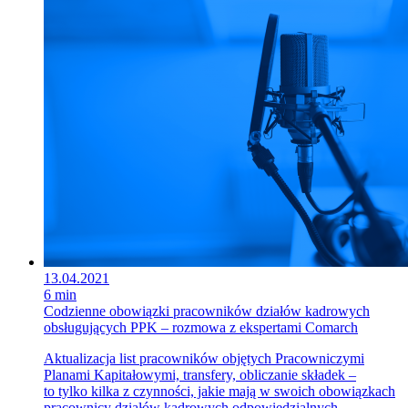
13.04.2021
6 min
Codzienne obowiązki pracowników działów kadrowych
obsługujących PPK – rozmowa z ekspertami Comarch
Aktualizacja list pracowników objętych Pracowniczymi
Planami Kapitałowymi, transfery, obliczanie składek –
to tylko kilka z czynności, jakie mają w swoich obowiązkach
pracownicy działów kadrowych odpowiedzialnych