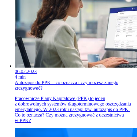
06.02.2023
4 min
Autozapis do PPK – co oznacza i czy możesz z niego
zrezygnować?
Pracownicze Plany Kapitałowe (PPK) to jeden
z dobrowolnych systemów długoterminowego oszczędzania
emerytalnego. W 2023 roku nastąpi tzw. autozapis do PPK.
Co to oznacza? Czy można zrezygnować z uczestnictwa
w PPK?