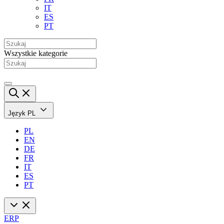
IT
ES
PT
Wszystkie kategorie
Język
PL
PL
EN
DE
FR
IT
ES
PT
ERP