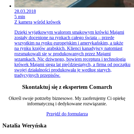
28.03.2018
5 min
Z kamerą wśród krówek
Dzięki wyjątkowym walorom smakowym krówki Majami
zostały docenione na rynkach całego świata – przede
wszystkim na rynku europejskim i amerykańskim, a także
na rynku krajów arabskich. Klienci kanadyjscy natomiast
rozsmakowali się w produkowanych przez Majami
sezamkach. Nic dziwnego, bowiem receptura i technologia
krówek Majami sięga lat pięćdziesiątych, a firma od początku
swojej działalności produkowała je według starych,
tradycyjnych przepisów.
Skontaktuj się z ekspertem Comarch
Określ swoje potrzeby biznesowe. My zaoferujemy Ci opiekę
informatyczną i dedykowane rozwiązanie.
Przejdź do formularza
Natalia Weryńska