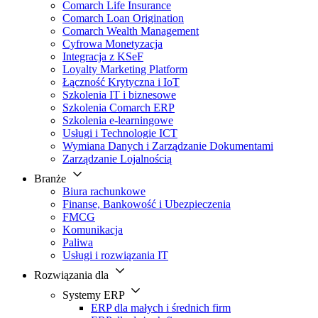
Comarch Life Insurance
Comarch Loan Origination
Comarch Wealth Management
Cyfrowa Monetyzacja
Integracja z KSeF
Loyalty Marketing Platform
Łączność Krytyczna i IoT
Szkolenia IT i biznesowe
Szkolenia Comarch ERP
Szkolenia e-learningowe
Usługi i Technologie ICT
Wymiana Danych i Zarządzanie Dokumentami
Zarządzanie Lojalnością
Branże
Biura rachunkowe
Finanse, Bankowość i Ubezpieczenia
FMCG
Komunikacja
Paliwa
Usługi i rozwiązania IT
Rozwiązania dla
Systemy ERP
ERP dla małych i średnich firm