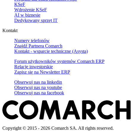
KSeF
Wdrożenie KSeF
AI w biznesie
Dedykowany sprzęt IT
Kontakt
Numery telefonów
Znajdź Partnera Comarch
Kontakt - wsparcie techniczne (Asysta)
Forum użytkowników systemów Comarch ERP
Relacje inwestorskie
Zapisz się na Newsletter ERP
Obserwuj nas na
linkedin
Obserwuj nas na
youtube
Obserwuj nas na
facebook
Copyright © 2015 - 2026 Comarch SA. All rights reserved.