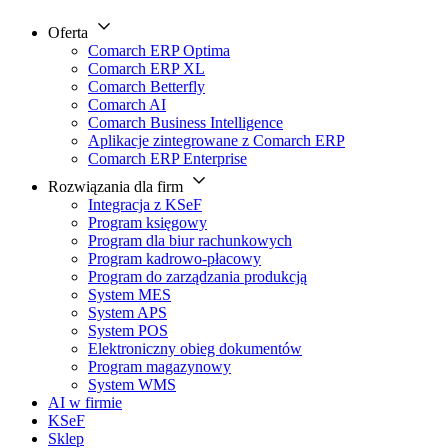
Oferta
Comarch ERP Optima
Comarch ERP XL
Comarch Betterfly
Comarch AI
Comarch Business Intelligence
Aplikacje zintegrowane z Comarch ERP
Comarch ERP Enterprise
Rozwiązania dla firm
Integracja z KSeF
Program księgowy
Program dla biur rachunkowych
Program kadrowo-płacowy
Program do zarządzania produkcją
System MES
System APS
System POS
Elektroniczny obieg dokumentów
Program magazynowy
System WMS
AI w firmie
KSeF
Sklep