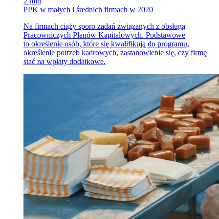
2 min
PPK w małych i średnich firmach w 2020
Na firmach ciąży sporo zadań związanych z obsługą
Pracowniczych Planów Kapitałowych. Podstawowe
to określenie osób, które się kwalifikują do programu,
określenie potrzeb kadrowych, zastanowienie się, czy firmę
stać na wpłaty dodatkowe.