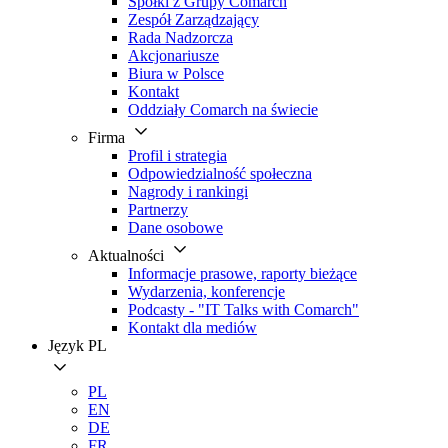
Spółki z Grupy Comarch
Zespół Zarządzający
Rada Nadzorcza
Akcjonariusze
Biura w Polsce
Kontakt
Oddziały Comarch na świecie
Firma
Profil i strategia
Odpowiedzialność społeczna
Nagrody i rankingi
Partnerzy
Dane osobowe
Aktualności
Informacje prasowe, raporty bieżące
Wydarzenia, konferencje
Podcasty - "IT Talks with Comarch"
Kontakt dla mediów
Język
PL
PL
EN
DE
FR