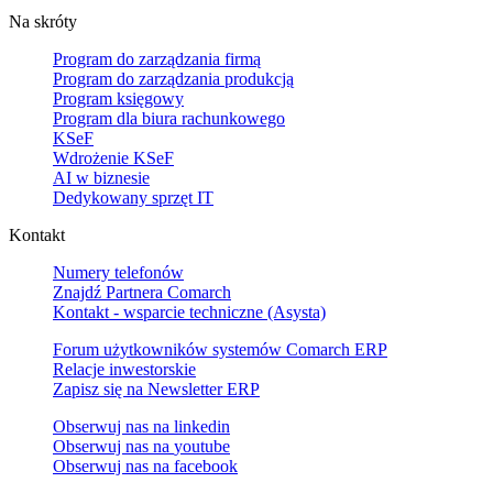
Na skróty
Program do zarządzania firmą
Program do zarządzania produkcją
Program księgowy
Program dla biura rachunkowego
KSeF
Wdrożenie KSeF
AI w biznesie
Dedykowany sprzęt IT
Kontakt
Numery telefonów
Znajdź Partnera Comarch
Kontakt - wsparcie techniczne (Asysta)
Forum użytkowników systemów Comarch ERP
Relacje inwestorskie
Zapisz się na Newsletter ERP
Obserwuj nas na
linkedin
Obserwuj nas na
youtube
Obserwuj nas na
facebook