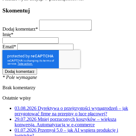
Skomentuj
Dodaj komentarz*
Imię*
Email*
* Pole wymagane
Brak komentarzy
Ostatnie wpisy
03.08.2026
Dyrektywa o przejrzystości wynagrodzeń – jak
przygotować firmę na przepisy o luce płacowej?
29.07.2026
Mniej porzuconych koszyków – większa
konwersja. Automatyzacja w e-commerce
01.07.2026
Przemysł 5.0 – jak AI wspiera produkcję i
logistykę?