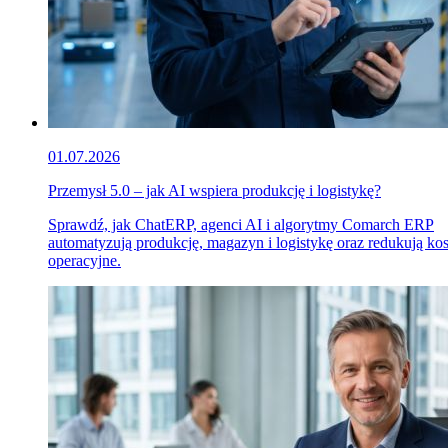
01.07.2026
Przemysł 5.0 – jak AI wspiera produkcję i logistykę?
Sprawdź, jak ChatERP, agenci AI i algorytmy Comarch ERP
automatyzują produkcję, magazyn i logistykę oraz redukują ko
operacyjne.