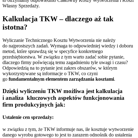
to otrzymamy odpowiednio Całkowity Koszy Wytworzenia i Koszt
Własny Sprzedaży.
Kalkulacja TKW – dlaczego aż tak
istotna?
Wyliczanie Technicznego Kosztu Wytworzenia nie należy
do najprostszych zadań. Wymaga to odpowiedniej wiedzy i doboru
metod, które sprawdzą się w specyfice konkretnego
przedsiębiorstwa. W związku z tym warto zadać sobie pytanie,
dlaczego firmy poświęcają temu zagadnieniu tyle uwagi i czasu?
Odpowiedzią na to pytanie jest zakres obszarów, w którym
wykorzystywane są informacje o TKW, co czyni
go
fundamentalnym elementem zarządzania kosztami
.
Dzięki wyliczeniu TKW możliwa jest kalkulacja
i analiza kluczowych aspektów funkcjonowania
firm produkcyjnych jak:
Ustalenie cen sprzedaży:
w związku z tym, że TKW informuje nas, ile kosztuje wytworzenie
danego wyrobu gotowego to jest to zarazem odnośnik do ustalenia