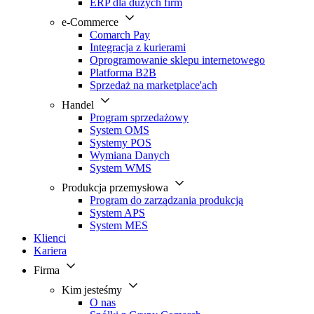
ERP dla dużych firm
e-Commerce
Comarch Pay
Integracja z kurierami
Oprogramowanie sklepu internetowego
Platforma B2B
Sprzedaż na marketplace'ach
Handel
Program sprzedażowy
System OMS
Systemy POS
Wymiana Danych
System WMS
Produkcja przemysłowa
Program do zarządzania produkcją
System APS
System MES
Klienci
Kariera
Firma
Kim jesteśmy
O nas