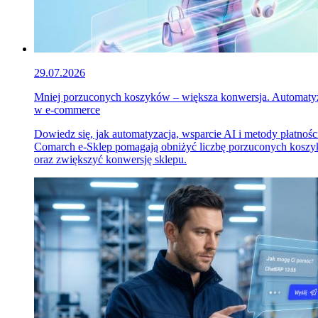
29.07.2026
Mniej porzuconych koszyków – większa konwersja. Automaty
w e-commerce
Dowiedz się, jak automatyzacja, wsparcie AI i metody płatnośc
Comarch e-Sklep pomagają obniżyć liczbę porzuconych kosz
oraz zwiększyć konwersję sklepu.