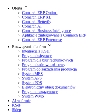
Oferta
Comarch ERP Optima
Comarch ERP XL
Comarch Betterfly
Comarch AI
Comarch Business Intelligence
Aplikacje zintegrowane z Comarch ERP
Comarch ERP Enterprise
Rozwiązania dla firm
Integracja z KSeF
Program księgowy
Program dla biur rachunkowych
Program kadrowo-płacowy
Program do zarządzania produkcją
System MES
System APS
System POS
Elektroniczny obieg dokumentów
Program magazynowy
System WMS
AI w firmie
KSeF
Sklep