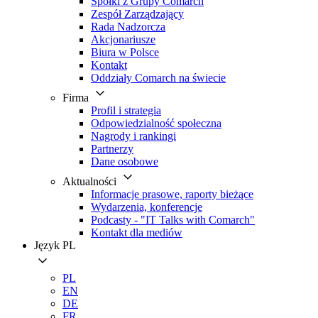
Spółki z Grupy Comarch
Zespół Zarządzający
Rada Nadzorcza
Akcjonariusze
Biura w Polsce
Kontakt
Oddziały Comarch na świecie
Firma
Profil i strategia
Odpowiedzialność społeczna
Nagrody i rankingi
Partnerzy
Dane osobowe
Aktualności
Informacje prasowe, raporty bieżące
Wydarzenia, konferencje
Podcasty - "IT Talks with Comarch"
Kontakt dla mediów
Język
PL
PL
EN
DE
FR