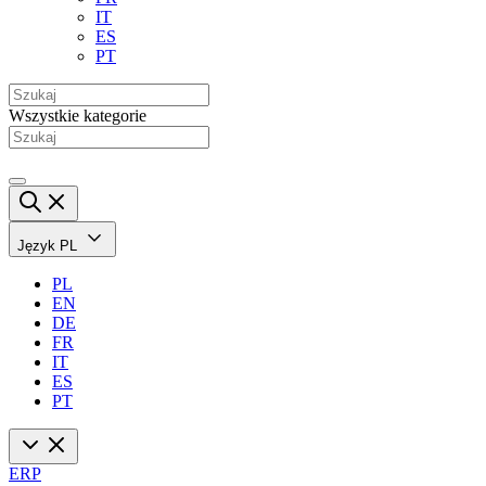
IT
ES
PT
Wszystkie kategorie
Język
PL
PL
EN
DE
FR
IT
ES
PT
ERP