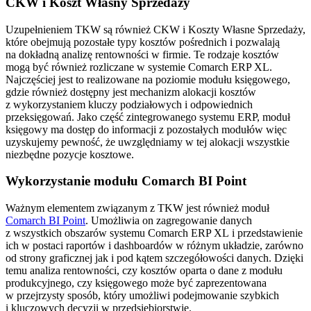
CKW i Koszt Własny Sprzedaży
Uzupełnieniem TKW są również CKW i Koszty Własne Sprzedaży,
które obejmują pozostałe typy kosztów pośrednich i pozwalają
na dokładną analizę rentowności w firmie. Te rodzaje kosztów
mogą być również rozliczane w systemie Comarch ERP XL.
Najczęściej jest to realizowane na poziomie modułu księgowego,
gdzie również dostępny jest mechanizm alokacji kosztów
z wykorzystaniem kluczy podziałowych i odpowiednich
przeksięgowań. Jako część zintegrowanego systemu ERP, moduł
księgowy ma dostęp do informacji z pozostałych modułów więc
uzyskujemy pewność, że uwzględniamy w tej alokacji wszystkie
niezbędne pozycje kosztowe.
Wykorzystanie modułu Comarch BI Point
Ważnym elementem związanym z TKW jest również moduł
Comarch BI Point
. Umożliwia on zagregowanie danych
z wszystkich obszarów systemu Comarch ERP XL i przedstawienie
ich w postaci raportów i dashboardów w różnym układzie, zarówno
od strony graficznej jak i pod kątem szczegółowości danych. Dzięki
temu analiza rentowności, czy kosztów oparta o dane z modułu
produkcyjnego, czy księgowego może być zaprezentowana
w przejrzysty sposób, który umożliwi podejmowanie szybkich
i kluczowych decyzji w przedsiębiorstwie.