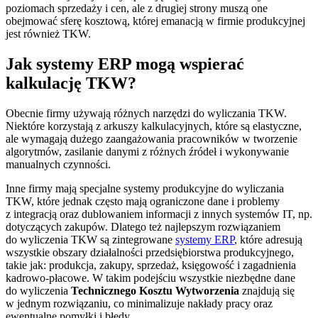
poziomach sprzedaży i cen, ale z drugiej strony muszą one
obejmować sferę kosztową, której emanacją w firmie produkcyjnej
jest również TKW.
Jak systemy ERP mogą wspierać
kalkulację TKW?
Obecnie firmy używają różnych narzędzi do wyliczania TKW.
Niektóre korzystają z arkuszy kalkulacyjnych, które są elastyczne,
ale wymagają dużego zaangażowania pracowników w tworzenie
algorytmów, zasilanie danymi z różnych źródeł i wykonywanie
manualnych czynności.
Inne firmy mają specjalne systemy produkcyjne do wyliczania
TKW, które jednak często mają ograniczone dane i problemy
z integracją oraz dublowaniem informacji z innych systemów IT, np.
dotyczących zakupów. Dlatego też najlepszym rozwiązaniem
do wyliczenia TKW są zintegrowane
systemy ERP
, które adresują
wszystkie obszary działalności przedsiębiorstwa produkcyjnego,
takie jak: produkcja, zakupy, sprzedaż, księgowość i zagadnienia
kadrowo-płacowe. W takim podejściu wszystkie niezbędne dane
do wyliczenia
Technicznego Kosztu Wytworzenia
znajdują się
w jednym rozwiązaniu, co minimalizuje nakłady pracy oraz
ewentualne pomyłki i błędy.