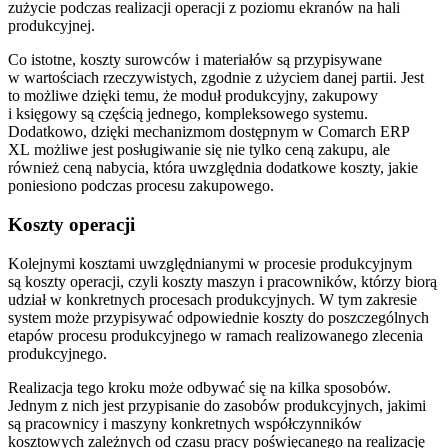
zużycie podczas realizacji operacji z poziomu ekranów na hali
produkcyjnej.
Co istotne, koszty surowców i materiałów są przypisywane
w wartościach rzeczywistych, zgodnie z użyciem danej partii. Jest
to możliwe dzięki temu, że moduł produkcyjny, zakupowy
i księgowy są częścią jednego, kompleksowego systemu.
Dodatkowo, dzięki mechanizmom dostępnym w Comarch ERP
XL możliwe jest posługiwanie się nie tylko ceną zakupu, ale
również ceną nabycia, która uwzględnia dodatkowe koszty, jakie
poniesiono podczas procesu zakupowego.
Koszty operacji
Kolejnymi kosztami uwzględnianymi w procesie produkcyjnym
są koszty operacji, czyli koszty maszyn i pracowników, którzy biorą
udział w konkretnych procesach produkcyjnych. W tym zakresie
system może przypisywać odpowiednie koszty do poszczególnych
etapów procesu produkcyjnego w ramach realizowanego zlecenia
produkcyjnego.
Realizacja tego kroku może odbywać się na kilka sposobów.
Jednym z nich jest przypisanie do zasobów produkcyjnych, jakimi
są pracownicy i maszyny konkretnych współczynników
kosztowych zależnych od czasu pracy poświęcanego na realizację