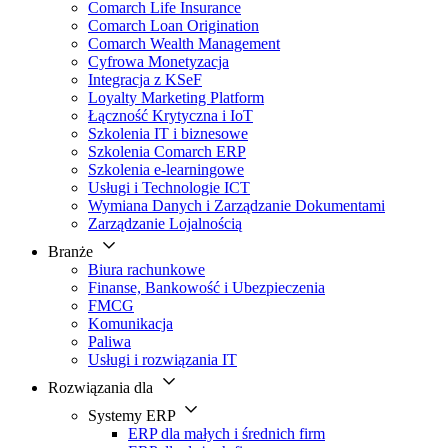
Comarch Life Insurance
Comarch Loan Origination
Comarch Wealth Management
Cyfrowa Monetyzacja
Integracja z KSeF
Loyalty Marketing Platform
Łączność Krytyczna i IoT
Szkolenia IT i biznesowe
Szkolenia Comarch ERP
Szkolenia e-learningowe
Usługi i Technologie ICT
Wymiana Danych i Zarządzanie Dokumentami
Zarządzanie Lojalnością
Branże
Biura rachunkowe
Finanse, Bankowość i Ubezpieczenia
FMCG
Komunikacja
Paliwa
Usługi i rozwiązania IT
Rozwiązania dla
Systemy ERP
ERP dla małych i średnich firm