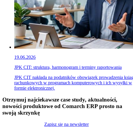
19.06.2026
JPK CIT: struktura, harmonogram i terminy raportowania
JPK CIT nakłada na podatników obowiązek prowadzenia ksią
rachunkowych w programach komputerowych i ich wysyłki w
formie elektronicznej.
Otrzymuj najciekawsze case study, aktualności,
nowości produktowe od Comarch ERP prosto na
swoją skrzynkę
Zapisz się na newsletter