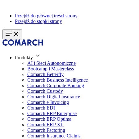
Przejdź do głównej treści strony
Przejdź do stopki strony
Produkty
AI i Sieci Autonomiczne
Bootcamp i Masterclass
Comarch Betterfly
Comarch Business Intelligence
Comarch Corporate Banking
Comarch Custody
Comarch Digital Insurance
Comarch e-Invoicing
Comarch EDI
Comarch ERP Enterprise
Comarch ERP Optima
Comarch ERP XL
Comarch Factoring
Comarch Insurance Claims