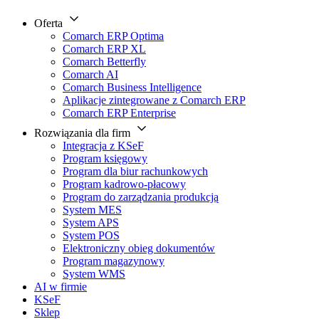
Oferta
Comarch ERP Optima
Comarch ERP XL
Comarch Betterfly
Comarch AI
Comarch Business Intelligence
Aplikacje zintegrowane z Comarch ERP
Comarch ERP Enterprise
Rozwiązania dla firm
Integracja z KSeF
Program księgowy
Program dla biur rachunkowych
Program kadrowo-płacowy
Program do zarządzania produkcją
System MES
System APS
System POS
Elektroniczny obieg dokumentów
Program magazynowy
System WMS
AI w firmie
KSeF
Sklep