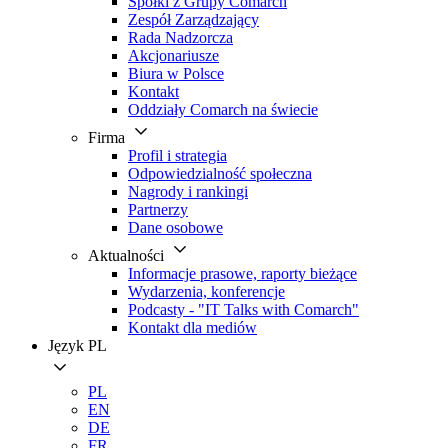
Spółki z Grupy Comarch
Zespół Zarządzający
Rada Nadzorcza
Akcjonariusze
Biura w Polsce
Kontakt
Oddziały Comarch na świecie
Firma
Profil i strategia
Odpowiedzialność społeczna
Nagrody i rankingi
Partnerzy
Dane osobowe
Aktualności
Informacje prasowe, raporty bieżące
Wydarzenia, konferencje
Podcasty - "IT Talks with Comarch"
Kontakt dla mediów
Język
PL
PL
EN
DE
FR