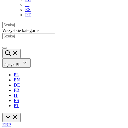
IT
ES
PT
Wszystkie kategorie
Język
PL
PL
EN
DE
FR
IT
ES
PT
ERP