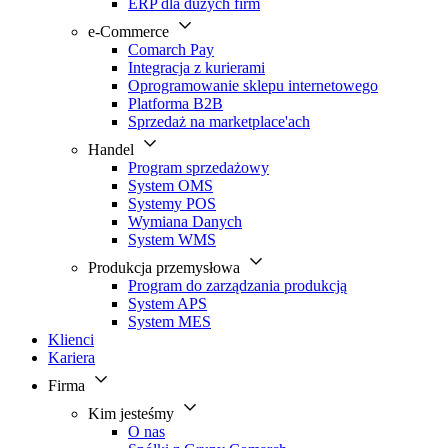
ERP dla dużych firm
e-Commerce
Comarch Pay
Integracja z kurierami
Oprogramowanie sklepu internetowego
Platforma B2B
Sprzedaż na marketplace'ach
Handel
Program sprzedażowy
System OMS
Systemy POS
Wymiana Danych
System WMS
Produkcja przemysłowa
Program do zarządzania produkcją
System APS
System MES
Klienci
Kariera
Firma
Kim jesteśmy
O nas