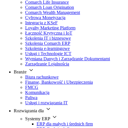
Comarch Life Insurance
Comarch Loan Origination
Comarch Wealth Management
Cyfrowa Monetyzacja
Integracja z KSeF
Loyalty Marketing Platform
Łączność Krytyczna i IoT
Szkolenia IT i biznesowe
Szkolenia Comarch ERP
Szkolenia e-learningowe
Usługi i Technologie ICT
Wymiana Danych i Zarządzanie Dokumentami
Zarządzanie Lojalnością
Branże
Biura rachunkowe
Finanse, Bankowość i Ubezpieczenia
FMCG
Komunikacja
Paliwa
Usługi i rozwiązania IT
Rozwiązania dla
Systemy ERP
ERP dla małych i średnich firm