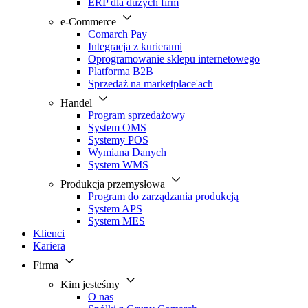
ERP dla dużych firm
e-Commerce
Comarch Pay
Integracja z kurierami
Oprogramowanie sklepu internetowego
Platforma B2B
Sprzedaż na marketplace'ach
Handel
Program sprzedażowy
System OMS
Systemy POS
Wymiana Danych
System WMS
Produkcja przemysłowa
Program do zarządzania produkcją
System APS
System MES
Klienci
Kariera
Firma
Kim jesteśmy
O nas