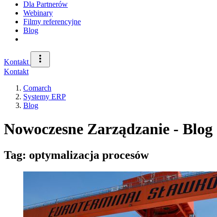
Dla Partnerów
Webinary
Filmy referencyjne
Blog
Kontakt
Kontakt
Comarch
Systemy ERP
Blog
Nowoczesne Zarządzanie - Blog 
Tag: optymalizacja procesów