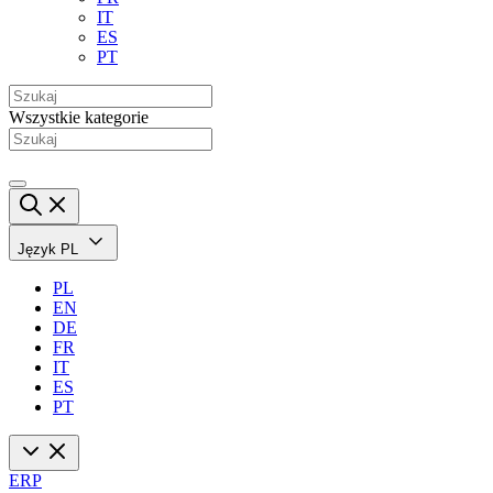
IT
ES
PT
Wszystkie kategorie
Język
PL
PL
EN
DE
FR
IT
ES
PT
ERP