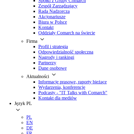
Spółki z Grupy Comarch
Zespół Zarządzający
Rada Nadzorcza
Akcjonariusze
Biura w Polsce
Kontakt
Oddziały Comarch na świecie
Firma
Profil i strategia
Odpowiedzialność społeczna
Nagrody i rankingi
Partnerzy
Dane osobowe
Aktualności
Informacje prasowe, raporty bieżące
Wydarzenia, konferencje
Podcasty - "IT Talks with Comarch"
Kontakt dla mediów
Język
PL
PL
EN
DE
FR