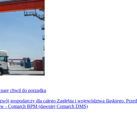
parę chwil do porządku
j gospodarczy dla całego Zagłębia i województwa śląskiego. Przed t
ntów - Comarch BPM (dawniej Comarch DMS)