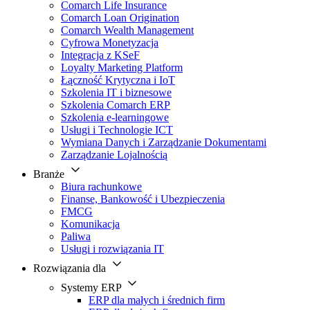
Comarch Life Insurance
Comarch Loan Origination
Comarch Wealth Management
Cyfrowa Monetyzacja
Integracja z KSeF
Loyalty Marketing Platform
Łączność Krytyczna i IoT
Szkolenia IT i biznesowe
Szkolenia Comarch ERP
Szkolenia e-learningowe
Usługi i Technologie ICT
Wymiana Danych i Zarządzanie Dokumentami
Zarządzanie Lojalnością
Branże
Biura rachunkowe
Finanse, Bankowość i Ubezpieczenia
FMCG
Komunikacja
Paliwa
Usługi i rozwiązania IT
Rozwiązania dla
Systemy ERP
ERP dla małych i średnich firm