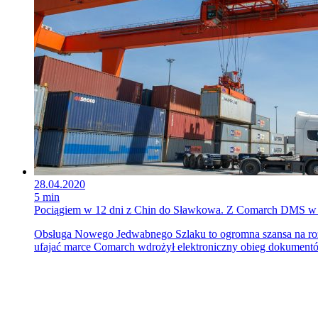
28.04.2020
5 min
Pociągiem w 12 dni z Chin do Sławkowa. Z Comarch DMS w 
Obsługa Nowego Jedwabnego Szlaku to ogromna szansa na rozwó
ufajać marce Comarch wdrożył elektroniczny obieg dokume