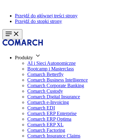
Przejdź do głównej treści strony
Przejdź do stopki strony
Produkty
AI i Sieci Autonomiczne
Bootcamp i Masterclass
Comarch Betterfly
Comarch Business Intelligence
Comarch Corporate Banking
Comarch Custody
Comarch Digital Insurance
Comarch e-Invoicing
Comarch EDI
Comarch ERP Enterprise
Comarch ERP Optima
Comarch ERP XL
Comarch Factoring
Comarch Insurance Claims