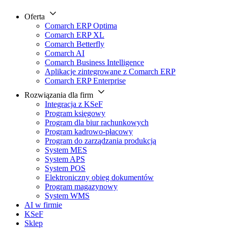
Oferta
Comarch ERP Optima
Comarch ERP XL
Comarch Betterfly
Comarch AI
Comarch Business Intelligence
Aplikacje zintegrowane z Comarch ERP
Comarch ERP Enterprise
Rozwiązania dla firm
Integracja z KSeF
Program księgowy
Program dla biur rachunkowych
Program kadrowo-płacowy
Program do zarządzania produkcją
System MES
System APS
System POS
Elektroniczny obieg dokumentów
Program magazynowy
System WMS
AI w firmie
KSeF
Sklep