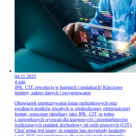
04.11.2025
4 min
JPK_CIT: rewolucja w księgach i podatkach! Kluczowe
terminy, zakres danych i przygotowanie
Obowiązek przekazywania ksiąg rachunkowych oraz
ewidencji środków trwałych w ujednoliconej, elektronicznej
formie, potocznie określany jako JPK_CIT, to jedno
z największych wyzwań dla księgowych i przedsiębiorców
rozliczających podatek dochodowy od osób prawnych (CIT).
Choć temat jest znany, to ostatnie lata przyniosły konkrety,
a rok 2025 jest przełomowy dla największych podmiotów.