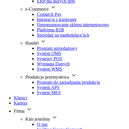
ERP dla dużych firm
e-Commerce
Comarch Pay
Integracja z kurierami
Oprogramowanie sklepu internetowego
Platforma B2B
Sprzedaż na marketplace'ach
Handel
Program sprzedażowy
System OMS
Systemy POS
Wymiana Danych
System WMS
Produkcja przemysłowa
Program do zarządzania produkcją
System APS
System MES
Klienci
Kariera
Firma
Kim jesteśmy
O nas