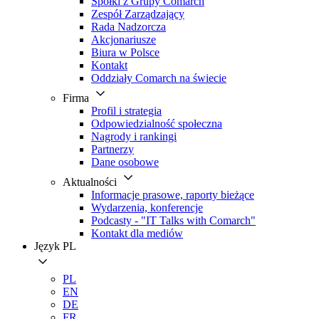
Spółki z Grupy Comarch
Zespół Zarządzający
Rada Nadzorcza
Akcjonariusze
Biura w Polsce
Kontakt
Oddziały Comarch na świecie
Firma
Profil i strategia
Odpowiedzialność społeczna
Nagrody i rankingi
Partnerzy
Dane osobowe
Aktualności
Informacje prasowe, raporty bieżące
Wydarzenia, konferencje
Podcasty - "IT Talks with Comarch"
Kontakt dla mediów
Język
PL
PL
EN
DE
FR