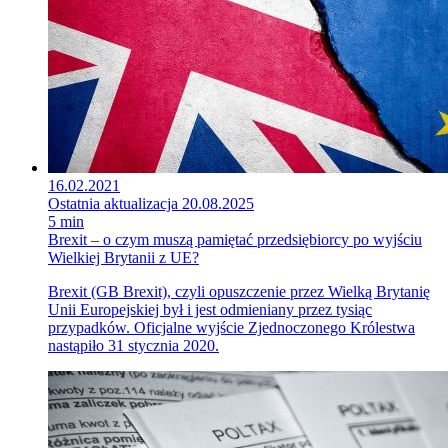
16.02.2021
Ostatnia aktualizacja 20.08.2025
5 min
Brexit – o czym muszą pamiętać przedsiębiorcy po wyjściu
Wielkiej Brytanii z UE?
Brexit (GB Brexit), czyli opuszczenie przez Wielką Brytanię
Unii Europejskiej był i jest odmieniany przez tysiąc
przypadków. Oficjalne wyjście Zjednoczonego Królestwa
nastąpiło 31 stycznia 2020.