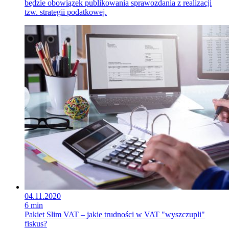
będzie obowiązek publikowania sprawozdania z realizacji
tzw. strategii podatkowej.
04.11.2020
6 min
Pakiet Slim VAT – jakie trudności w VAT "wyszczupli"
fiskus?