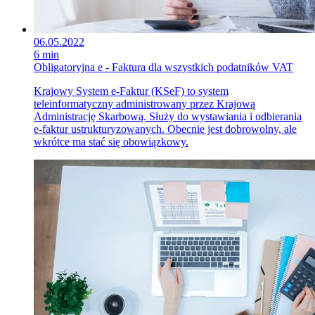
06.05.2022
6 min
Obligatoryjna e - Faktura dla wszystkich podatników VAT
Krajowy System e-Faktur (KSeF) to system
teleinformatyczny administrowany przez Krajową
Administrację Skarbową. Służy do wystawiania i odbierania
e-faktur ustrukturyzowanych. Obecnie jest dobrowolny, ale
wkrótce ma stać się obowiązkowy.