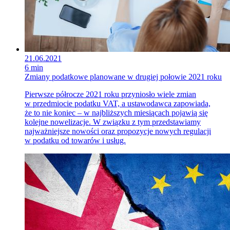
21.06.2021
6 min
Zmiany podatkowe planowane w drugiej połowie 2021 roku
Pierwsze półrocze 2021 roku przyniosło wiele zmian
w przedmiocie podatku VAT, a ustawodawca zapowiada,
że to nie koniec – w najbliższych miesiącach pojawią się
kolejne nowelizacje. W związku z tym przedstawiamy
najważniejsze nowości oraz propozycje nowych regulacji
w podatku od towarów i usług.