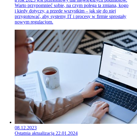
Warto przypomnieć sobie, na czym polega ta zmiana, kogo
i kiedy dotyczy, a przede wszystkim – jak się do niej
przygotować, aby systemy IT i procesy w firmie sprostały
nowym regulacjom.
08.12.2023
Ostatnia aktualizacja 22.01.2024