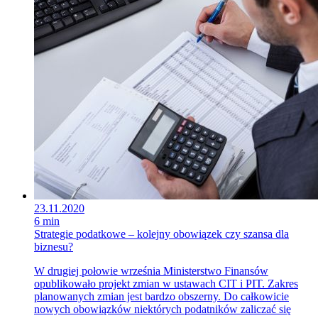
23.11.2020
6 min
Strategie podatkowe – kolejny obowiązek czy szansa dla
biznesu?
W drugiej połowie września Ministerstwo Finansów
opublikowało projekt zmian w ustawach CIT i PIT. Zakres
planowanych zmian jest bardzo obszerny. Do całkowicie
nowych obowiązków niektórych podatników zaliczać się