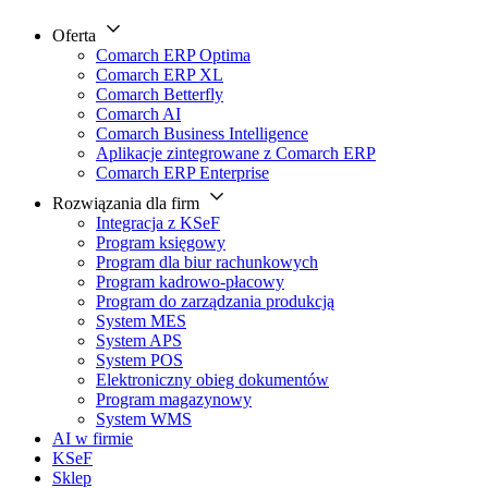
Oferta
Comarch ERP Optima
Comarch ERP XL
Comarch Betterfly
Comarch AI
Comarch Business Intelligence
Aplikacje zintegrowane z Comarch ERP
Comarch ERP Enterprise
Rozwiązania dla firm
Integracja z KSeF
Program księgowy
Program dla biur rachunkowych
Program kadrowo-płacowy
Program do zarządzania produkcją
System MES
System APS
System POS
Elektroniczny obieg dokumentów
Program magazynowy
System WMS
AI w firmie
KSeF
Sklep