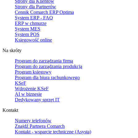
Strony dla Klientów
Strony dla Partnerów
Cennik Comarch ERP Optima
System ERP - FAQ
ERP w chmurze
System MES
System POS
Księgowość online
Na skróty
Program do zarządzania firmą
Program do zarządzania produkcją
Program księgowy
Program dla biura rachunkowego
KSeF
Wdrożenie KSeF
AI w biznesie
Dedykowany sprzęt IT
Kontakt
Numery telefonów
Znajdź Partnera Comarch
Kontakt - wsparcie techniczne (Asysta)