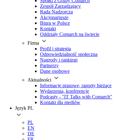
Spółki z Grupy Comarch
Zespół Zarządzający
Rada Nadzorcza
Akcjonariusze
Biura w Polsce
Kontakt
Oddziały Comarch na świecie
Firma
Profil i strategia
Odpowiedzialność społeczna
Nagrody i rankingi
Partnerzy
Dane osobowe
Aktualności
Informacje prasowe, raporty bieżące
Wydarzenia, konferencje
Podcasty - "IT Talks with Comarch"
Kontakt dla mediów
Język
PL
PL
EN
DE
FR