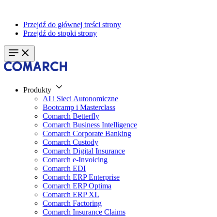
Przejdź do głównej treści strony
Przejdź do stopki strony
Produkty
AI i Sieci Autonomiczne
Bootcamp i Masterclass
Comarch Betterfly
Comarch Business Intelligence
Comarch Corporate Banking
Comarch Custody
Comarch Digital Insurance
Comarch e-Invoicing
Comarch EDI
Comarch ERP Enterprise
Comarch ERP Optima
Comarch ERP XL
Comarch Factoring
Comarch Insurance Claims