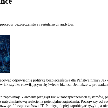
ance
 procedur bezpieczeństwa i regularnych audytów.
acować odpowiednią politykę bezpieczeństwa dla Państwa firmy? Jak c
a w tak szybko rozwijającym się świecie biznesu. Jednakże w prowadzen
h zapewniają klarowny przegląd luk w zabezpieczeniach systemów, prze
z natychmiastową reakcję na potencjalne zagrożenia. Począwszy od aud
rozwiązań bezpieczeństwa IT. Pamiętaj: lepiej zapobiegać ryzyku, a 