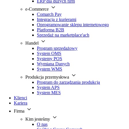
ERP dla dużych firm
e-Commerce
Comarch Pay
Integracja z kurierami
Oprogramowanie sklepu internetowego
Platforma B2B
Sprzedaż na marketplace'ach
Handel
Program sprzedażowy
System OMS
Systemy POS
Wymiana Danych
System WMS
Produkcja przemysłowa
Program do zarządzania produkcją
System APS
System MES
Klienci
Kariera
Firma
Kim jesteśmy
O nas