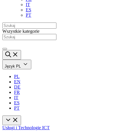
IT
ES
PT
Wszystkie kategorie
Język
PL
PL
EN
DE
FR
IT
ES
PT
Usługi i Technologie ICT