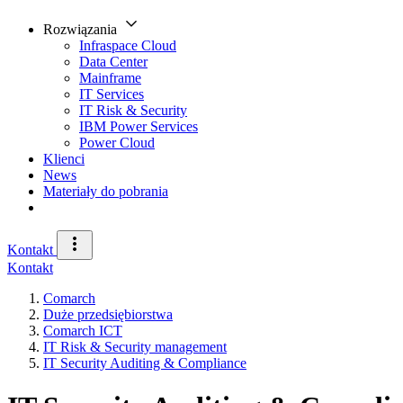
Rozwiązania
Infraspace Cloud
Data Center
Mainframe
IT Services
IT Risk & Security
IBM Power Services
Power Cloud
Klienci
News
Materiały do pobrania
Kontakt
Kontakt
Comarch
Duże przedsiębiorstwa
Comarch ICT
IT Risk & Security management
IT Security Auditing & Compliance