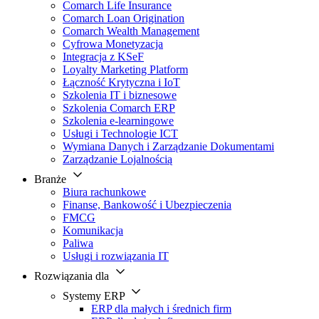
Comarch Life Insurance
Comarch Loan Origination
Comarch Wealth Management
Cyfrowa Monetyzacja
Integracja z KSeF
Loyalty Marketing Platform
Łączność Krytyczna i IoT
Szkolenia IT i biznesowe
Szkolenia Comarch ERP
Szkolenia e-learningowe
Usługi i Technologie ICT
Wymiana Danych i Zarządzanie Dokumentami
Zarządzanie Lojalnością
Branże
Biura rachunkowe
Finanse, Bankowość i Ubezpieczenia
FMCG
Komunikacja
Paliwa
Usługi i rozwiązania IT
Rozwiązania dla
Systemy ERP
ERP dla małych i średnich firm