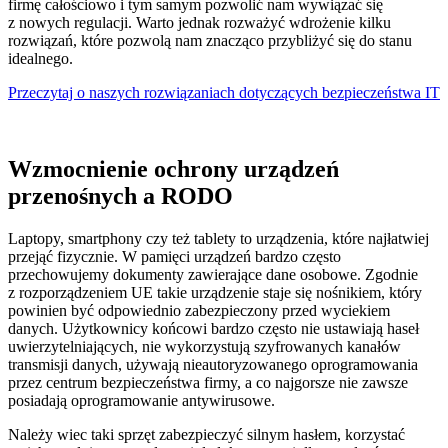
firmę całościowo i tym samym pozwolić nam wywiązać się
z nowych regulacji. Warto jednak rozważyć wdrożenie kilku
rozwiązań, które pozwolą nam znacząco przybliżyć się do stanu
idealnego.
Przeczytaj o naszych rozwiązaniach dotyczących bezpieczeństwa IT
Wzmocnienie ochrony urządzeń
przenośnych a RODO
Laptopy, smartphony czy też tablety to urządzenia, które najłatwiej
przejąć fizycznie. W pamięci urządzeń bardzo często
przechowujemy dokumenty zawierające dane osobowe. Zgodnie
z rozporządzeniem UE takie urządzenie staje się nośnikiem, który
powinien być odpowiednio zabezpieczony przed wyciekiem
danych. Użytkownicy końcowi bardzo często nie ustawiają haseł
uwierzytelniających, nie wykorzystują szyfrowanych kanałów
transmisji danych, używają nieautoryzowanego oprogramowania
przez centrum bezpieczeństwa firmy, a co najgorsze nie zawsze
posiadają oprogramowanie antywirusowe.
Należy wiec taki sprzęt zabezpieczyć silnym hasłem, korzystać