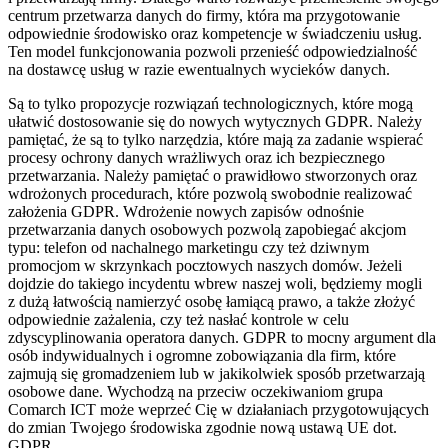
centrum przetwarza danych do firmy, która ma przygotowanie
odpowiednie środowisko oraz kompetencje w świadczeniu usług.
Ten model funkcjonowania pozwoli przenieść odpowiedzialność
na dostawcę usług w razie ewentualnych wycieków danych.
Są to tylko propozycje rozwiązań technologicznych, które mogą
ułatwić dostosowanie się do nowych wytycznych GDPR. Należy
pamiętać, że są to tylko narzędzia, które mają za zadanie wspierać
procesy ochrony danych wrażliwych oraz ich bezpiecznego
przetwarzania. Należy pamiętać o prawidłowo stworzonych oraz
wdrożonych procedurach, które pozwolą swobodnie realizować
założenia GDPR. Wdrożenie nowych zapisów odnośnie
przetwarzania danych osobowych pozwolą zapobiegać akcjom
typu: telefon od nachalnego marketingu czy też dziwnym
promocjom w skrzynkach pocztowych naszych domów. Jeżeli
dojdzie do takiego incydentu wbrew naszej woli, będziemy mogli
z dużą łatwością namierzyć osobę łamiącą prawo, a także złożyć
odpowiednie zażalenia, czy też nasłać kontrole w celu
zdyscyplinowania operatora danych. GDPR to mocny argument dla
osób indywidualnych i ogromne zobowiązania dla firm, które
zajmują się gromadzeniem lub w jakikolwiek sposób przetwarzają
osobowe dane. Wychodzą na przeciw oczekiwaniom grupa
Comarch ICT może weprzeć Cię w działaniach przygotowujących
do zmian Twojego środowiska zgodnie nową ustawą UE dot.
GDPR.