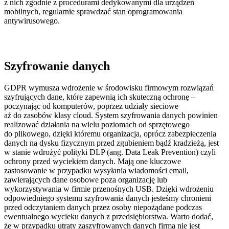
z nich zgodnie z procedurami dedykowanymi dla urządzeń
mobilnych, regularnie sprawdzać stan oprogramowania
antywirusowego.
Szyfrowanie danych
GDPR wymusza wdrożenie w środowisku firmowym rozwiązań
szyfrujących dane, które zapewnią ich skuteczną ochronę –
poczynając od komputerów, poprzez udziały sieciowe
aż do zasobów klasy cloud. System szyfrowania danych powinien
realizować działania na wielu poziomach od sprzętowego
do plikowego, dzięki któremu organizacja, oprócz zabezpieczenia
danych na dysku fizycznym przed zgubieniem bądź kradzieżą, jest
w stanie wdrożyć polityki DLP (ang. Data Leak Prevention) czyli
ochrony przed wyciekiem danych. Mają one kluczowe
zastosowanie w przypadku wysyłania wiadomości email,
zawierających dane osobowe poza organizację lub
wykorzystywania w firmie przenośnych USB. Dzięki wdrożeniu
odpowiedniego systemu szyfrowania danych jesteśmy chronieni
przed odczytaniem danych przez osoby niepożądane podczas
ewentualnego wycieku danych z przedsiębiorstwa. Warto dodać,
że w przypadku utraty zaszyfrowanych danych firma nie jest