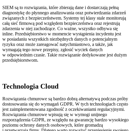
SIEM są to rozwiązania, które zbierają dane i dostarczają pełną
diagnostykę do płynnego analizowania oraz potwierdzania zdarzeń
związanych z bezpieczeństwem. Systemy tej klasy stale monitorują
całą sieć firmową pod względem bezpieczeństwa oraz rejestrują
zdarzenia w niej zachodzące. Co ważne, wszystko odbywa się
inline. Przedsiębiorstwo w momencie wystąpienia incydentu jest
w posiadaniu wszystkich niezbędnych danych o potencjalnym
ryzyku oraz może zareagować natychmiastowo, a także, jak
wymagają tego nowe przepisy, zgłosić wyciek danych
w odpowiednim czasie. Takie rozwiązanie dedykowane jest dużym
przedsiębiorstwom.
Technologia Cloud
Rozwiązania chmurowe są bardzo dobrą alternatywą podczas próby
dostosowania się do wymagań GDPR. W tych technologiach często
jest zaimplementowana zgodność z oczekiwaniami regulacyjnymi.
Rozwiązania chmurowe wpisują się w wymogi unijnego
rozporządzenia GDPR, ze względu na gwarancję bardzo wysokiego
poziomu ochrony danych osobowych, które gromadzą
i przetwarzają firmy. Dlatego warto rozważyć przeniesienie swojego