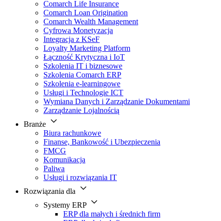
Comarch Life Insurance
Comarch Loan Origination
Comarch Wealth Management
Cyfrowa Monetyzacja
Integracja z KSeF
Loyalty Marketing Platform
Łączność Krytyczna i IoT
Szkolenia IT i biznesowe
Szkolenia Comarch ERP
Szkolenia e-learningowe
Usługi i Technologie ICT
Wymiana Danych i Zarządzanie Dokumentami
Zarządzanie Lojalnością
Branże
Biura rachunkowe
Finanse, Bankowość i Ubezpieczenia
FMCG
Komunikacja
Paliwa
Usługi i rozwiązania IT
Rozwiązania dla
Systemy ERP
ERP dla małych i średnich firm