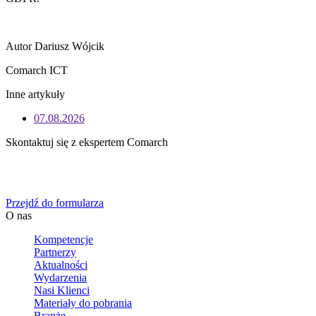
Autor Dariusz Wójcik
Comarch ICT
Inne artykuły
07.08.2026
Skontaktuj się z ekspertem Comarch
Określ swoje potrzeby biznesowe, a my zaoferujemy Ci
dedykowane rozwiązanie.
Przejdź do formularza
O nas
Kompetencje
Partnerzy
Aktualności
Wydarzenia
Nasi Klienci
Materiały do pobrania
Branże