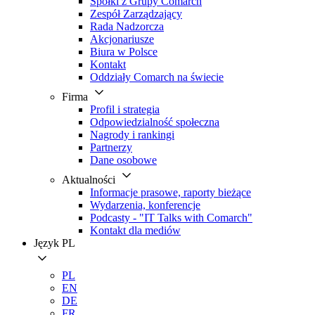
Spółki z Grupy Comarch
Zespół Zarządzający
Rada Nadzorcza
Akcjonariusze
Biura w Polsce
Kontakt
Oddziały Comarch na świecie
Firma
Profil i strategia
Odpowiedzialność społeczna
Nagrody i rankingi
Partnerzy
Dane osobowe
Aktualności
Informacje prasowe, raporty bieżące
Wydarzenia, konferencje
Podcasty - "IT Talks with Comarch"
Kontakt dla mediów
Język
PL
PL
EN
DE
FR