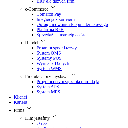
ERP dla dużych firm
e-Commerce
Comarch Pay
Integracja z kurierami
Oprogramowanie sklepu internetowego
Platforma B2B
Sprzedaż na marketplace'ach
Handel
Program sprzedażowy
System OMS
Systemy POS
Wymiana Danych
System WMS
Produkcja przemysłowa
Program do zarządzania produkcją
System APS
System MES
Klienci
Kariera
Firma
Kim jesteśmy
O nas